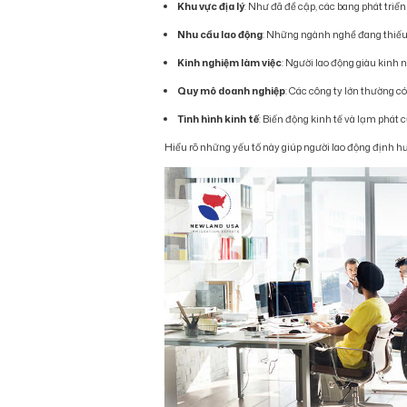
Khu vực địa lý
: Như đã đề cập, các bang phát triể
Nhu cầu lao động
: Những ngành nghề đang thiếu
Kinh nghiệm làm việc
: Người lao động giàu kinh
Quy mô doanh nghiệp
: Các công ty lớn thường c
Tình hình kinh tế
: Biến động kinh tế và lạm phát 
Hiểu rõ những yếu tố này giúp người lao động định hư