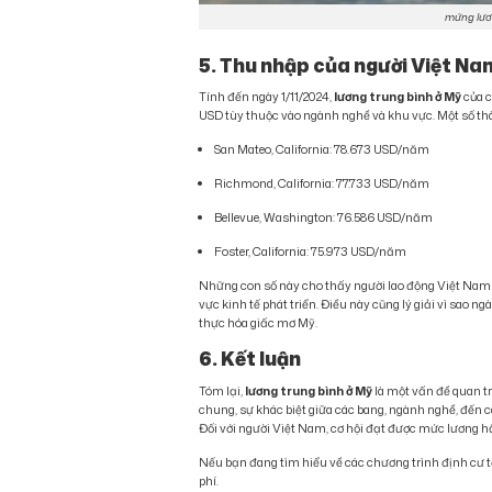
mứng lươn
5. Thu nhập của người Việt Na
Tính đến ngày 1/11/2024,
lương trung bình ở Mỹ
của c
USD tùy thuộc vào ngành nghề và khu vực. Một số th
San Mateo, California: 78.673 USD/năm
Richmond, California: 77.733 USD/năm
Bellevue, Washington: 76.586 USD/năm
Foster, California: 75.973 USD/năm
Những con số này cho thấy người lao động Việt Nam h
vực kinh tế phát triển. Điều này cũng lý giải vì sao
thực hóa giấc mơ Mỹ.
6. Kết luận
Tóm lại,
lương trung bình ở Mỹ
là một vấn đề quan tr
chung, sự khác biệt giữa các bang, ngành nghề, đến 
Đối với người Việt Nam, cơ hội đạt được mức lương hấ
Nếu bạn đang tìm hiểu về các chương trình định cư t
phí.