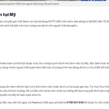
g trung bình ở Mỹ của người Việt cũng rất cạnh tranh
m tại Mỹ
ác chuyên gia Việt Nam rơi vào khoảng 63.171 USD mỗi năm, dao động từ 56.500 đến 70.
ành phố nổi bật với mức lương cao dành cho người Việt bao gồm:
oàn toàn có thể đạt được mức thu nhập cạnh tranh khi làm việc tại Mỹ, đặc biệt ở các 
 ngày càng nhiều người Việt quan tâm đến các chương trình lao động định cư như EB3 để hiệ
ọng cần xem xét khi bạn có ý định làm việc hoặc định cư tại quốc gia này. Từ mức thu nh
các yếu tố ảnh hưởng, tất cả đều cần được cân nhắc kỹ lưỡng để đưa ra quyết định phù hợ
p dẫn tại Mỹ là hoàn toàn khả thi.
ại Mỹ, hay liên hệ ngay với Newland USA qua số hotline
0785 591 988
để được tư vấn miễ