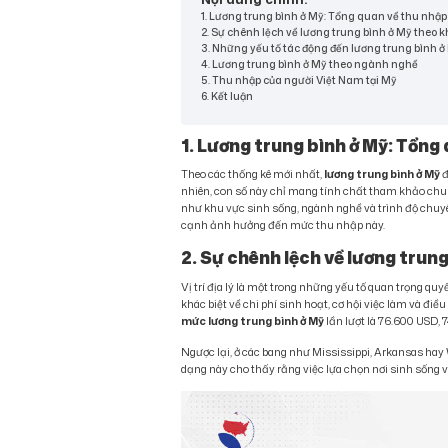
1. Lương trung bình ở Mỹ: Tổng quan về thu nhập
2. Sự chênh lệch về lương trung bình ở Mỹ theo 
3. Những yếu tố tác động đến lương trung bình ở
4. Lương trung bình ở Mỹ theo ngành nghề
5. Thu nhập của người Việt Nam tại Mỹ
6. Kết luận
1. Lương trung bình ở Mỹ: Tổng
Theo các thống kê mới nhất,
lương trung bình ở Mỹ
đ
nhiên, con số này chỉ mang tính chất tham khảo chung
như khu vực sinh sống, ngành nghề và trình độ chuy
cạnh ảnh hưởng đến mức thu nhập này.
2. Sự chênh lệch về lương trun
Vị trí địa lý là một trong những yếu tố quan trọng quy
khác biệt về chi phí sinh hoạt, cơ hội việc làm và đi
mức lương trung bình ở Mỹ
lần lượt là 76.600 USD,
Ngược lại, ở các bang như Mississippi, Arkansas hay
dạng này cho thấy rằng việc lựa chọn nơi sinh sống 