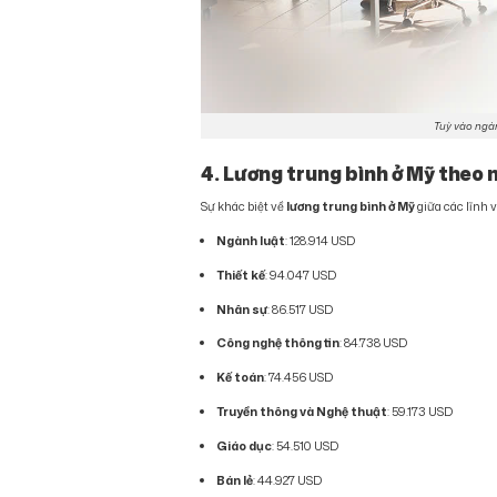
Tuỳ vào ngà
4. Lương trung bình ở Mỹ theo
Sự khác biệt về
lương trung bình ở Mỹ
giữa các lĩnh 
Ngành luật
: 128.914 USD
Thiết kế
: 94.047 USD
Nhân sự
: 86.517 USD
Công nghệ thông tin
: 84.738 USD
Kế toán
: 74.456 USD
Truyền thông và Nghệ thuật
: 59.173 USD
Giáo dục
: 54.510 USD
Bán lẻ
: 44.927 USD