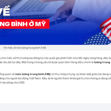
Tìm hiểu về mức lương trung bình ở Mỹ
 tìm hiểu về thị trường lao động tại các quốc gia phát triển như Mỹ ngày càng tăng, đặc b
c lâu dài tại đây. Một trong những yếu tố được quan tâm hàng đầu chính là
lương trung
tổng quan về
mức lương trung bình ở Mỹ
, từ thu nhập chung, sự khác biệt giữa các bang 
êng cho người lao động Việt Nam. Đây sẽ là nguồn tham khảo giá trị cho những ai đang c
nh lao động như EB3.