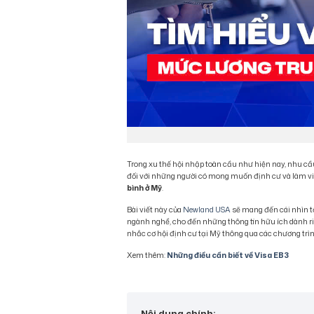
Trong xu thế hội nhập toàn cầu như hiện nay, nhu cầu
đối với những người có mong muốn định cư và làm việ
bình ở Mỹ
.
Bài viết này của
Newland USA
sẽ mang đến cái nhìn 
ngành nghề, cho đến những thông tin hữu ích dành ri
nhắc cơ hội định cư tại Mỹ thông qua các chương trì
Xem thêm:
Những điều cần biết về Visa EB3
Nội dung chính: