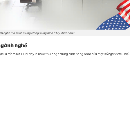
nh nghề mà sẽ có mưng lương trung bình ở Mỹ khác nhau
 ngành nghề
vực là rất rõ rệt. Dưới đây là mức thu nhập trung bình hàng năm của một số ngành tiêu biểu