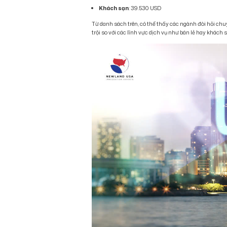
Khách sạn
: 39.530 USD
Từ danh sách trên, có thể thấy các ngành đòi hỏi ch
trội so với các lĩnh vực dịch vụ như bán lẻ hay khách 