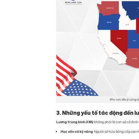
Khu vực địa lý cũng
3. Những yếu tố tác động đến l
Lương trung bình ở Mỹ
không phải là con số cố định
Học vấn và kỹ năng
: Người sở hữu bằng cấp cao 