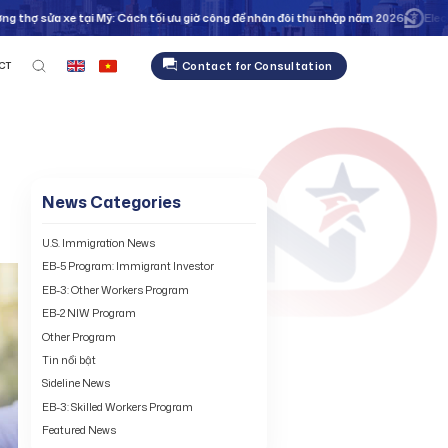
a xe tại Mỹ: Cách tối ưu giờ công để nhân đôi thu nhập năm 2026
Electric Vehi
Contact for Consultation
CT
News Categories
U.S. Immigration News
EB-5 Program: Immigrant Investor
EB-3: Other Workers Program
EB-2 NIW Program
Other Program
Tin nổi bật
Sideline News
EB-3: Skilled Workers Program
Featured News