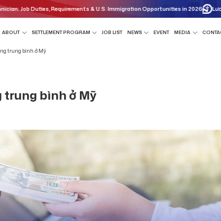
ob Duties, Requirements & U.S. Immigration Opportunities in 2026
Lương thợ sử
ABOUT
SETTLEMENT PROGRAM
JOB LIST
NEWS
EVENT
MEDIA
CONTA
ng trung bình ở Mỹ
 trung bình ở Mỹ