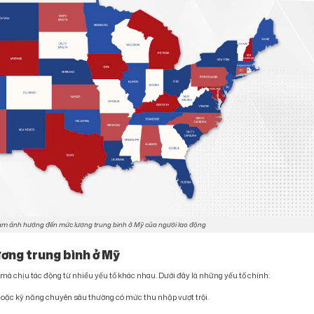
 làm ảnh hướng đến mức lương trung bình ở Mỹ của người lao động
ương trung bình ở Mỹ
 mà chịu tác động từ nhiều yếu tố khác nhau. Dưới đây là những yếu tố chính:
hoặc kỹ năng chuyên sâu thường có mức thu nhập vượt trội.