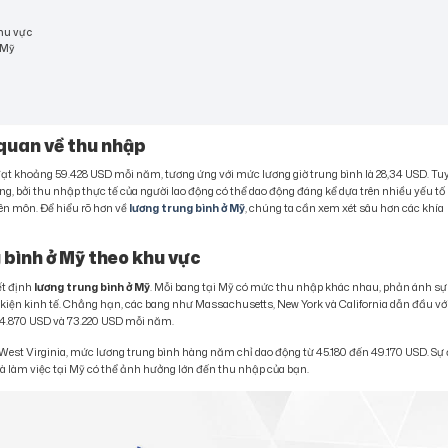
khu vực
 Mỹ
 quan về thu nhập
ạt khoảng 59.428 USD mỗi năm, tương ứng với mức lương giờ trung bình là 28,34 USD. Tu
, bởi thu nhập thực tế của người lao động có thể dao động đáng kể dựa trên nhiều yếu tố
ên môn. Để hiểu rõ hơn về
lương trung bình ở Mỹ
, chúng ta cần xem xét sâu hơn các khía
g bình ở Mỹ theo khu vực
ết định
lương trung bình ở Mỹ
. Mỗi bang tại Mỹ có mức thu nhập khác nhau, phản ánh sự
ều kiện kinh tế. Chẳng hạn, các bang như Massachusetts, New York và California dẫn đầu vớ
 74.870 USD và 73.220 USD mỗi năm.
 West Virginia, mức lương trung bình hàng năm chỉ dao động từ 45.180 đến 49.170 USD. Sự
và làm việc tại Mỹ có thể ảnh hưởng lớn đến thu nhập của bạn.