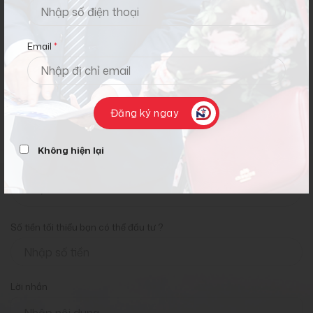
Chọn chương trình muốn tư vấn
*
Email
*
Anh/chị sống ở thành phố nào?
*
Đăng ký ngay
Không hiện lại
Anh/chị biết Newland USA qua đâu?
*
Số tiền tối thiểu bạn có thể đầu tư ?
Lời nhắn