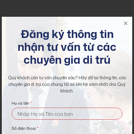
Đăng ký tư vấn miễn
Đăng ký thông tin
phí
nhận tư vấn từ các
Để có thể đáp ứng được các yêu cầu và các ý kiến của bạn xin
chuyên gia di trú
vui lòng để lại thông tin bên dưới.
Họ và tên
*
Quý khách cần tư vấn chuyên sâu? Hãy để lại thông tin, các
chuyên gia di trú của chúng tôi sẽ liên hệ sớm nhất cho Quý
khách.
Số điện thoại
*
Họ và tên
*
Email
*
Số điện thoại
*