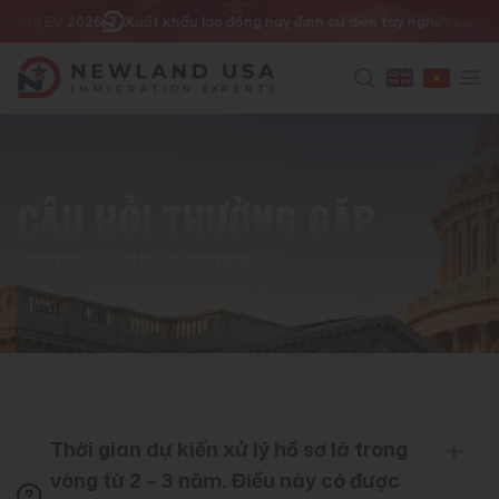
Chuyển
ớng EV 2026
Xuất khẩu lao động hay định cư diện tay nghề? Lựa chọn n
đến
nội
dung
CÂU HỎI THƯỜNG GẶP
Trang chủ
|
Câu hỏi thường gặp
Thời gian dự kiến xử lý hồ sơ là trong
vòng từ 2 – 3 năm. Điều này có được