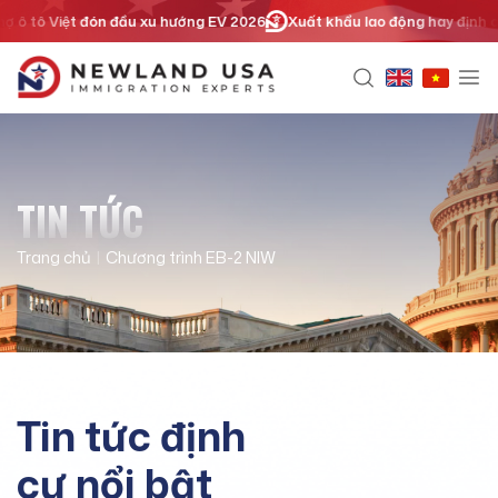
Chuyển
 tô Việt đón đầu xu hướng EV 2026
Xuất khẩu lao động hay định cư diệ
đến
nội
dung
TIN TỨC
Trang chủ
|
Chương trình EB-2 NIW
Tin tức định
cư nổi bật