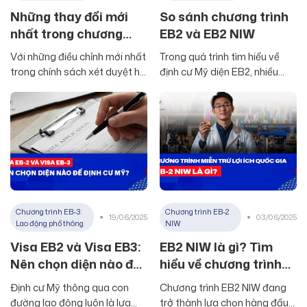
Những thay đổi mới
So sánh chương trình
nhất trong chương
EB2 và EB2 NIW
trình định cư Mỹ diện
Với những điều chỉnh mới nhất
Trong quá trình tìm hiểu về
EB2 NIW
trong chính sách xét duyệt hồ
định cư Mỹ diện EB2, nhiều
sơ định cư Mỹ diện EB2
ứng viên thường băn khoăn
NIW vào tháng 1/2025, USCIS
giữa việc lựa chọn EB2 truyền
đã đưa ra những tiêu chuẩn
thống hay EB2 NIW. Hai
nghiêm ngặt hơn cho chương
chương trình này đều thuộc
trình định cư Mỹ này. Những
danh mục Visa EB2 nhưng có
thay đổi này không chỉ tác
những điểm khác biệt quan
động đến hồ sơ mới mà còn
trọng về điều kiện, thủ tục và
ảnh hưởng trực
thời gian xử lý.
Chương trình EB-3:
Chương trình EB-2
19/06/2025
03/06/2025
Lao động phổ thông
NIW
Visa EB2 và Visa EB3:
EB2 NIW là gì? Tìm
Nên chọn diện nào để
hiểu về chương trình
định cư Mỹ?
miễn trừ lợi ích quốc
Định cư Mỹ thông qua con
Chương trình EB2 NIW đang
gia
đường lao động luôn là lựa
trở thành lựa chọn hàng đầu