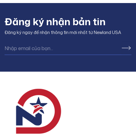
chóng thực hiện “giấc mơ Mỹ”.
mốc quan trọng, đánh dấu
Bài viết này sẽ cung cấp
bước khởi đầu chính thức trên
Đăng ký nhận bản tin
hành trình định cư tại Mỹ của
Quý
Đăng ký ngay để nhận thông tin mới nhất từ Newland USA