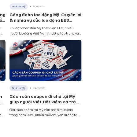
Tin di trú Mỹ
01/07/2026
ộng
Công đoàn lao động Mỹ: Quyền lợi
ối
& nghĩa vụ của lao động EB3
trong năm 2026
t
Khi đặt chân đến Mỹ theo diện EB3, nhiều
Nam
người lao động Việt Nam thường tập trung vào
át
tấm thẻ xanh mà ít khi để ý rằng nơi làm việc
iữ.
của mình có thể đã được bảo vệ bởi một đơn
vị lâu đời: công đoàn lao động Mỹ. Hiểu rõ cách
thức hoạt động của công đoàn
Tin di trú Mỹ
24/06/2026
m
Cách săn coupon đi chợ tại Mỹ
ợ
giúp người Việt tiết kiệm cả trăm
đô mỗi tháng trong năm 2026
Giá thực phẩm tại Mỹ vẫn neo ở mức cao
tin
trong năm 2026, khiến mỗi chuyến đi chợ tại
ời
Mỹ trở thành một bài toán chi tiêu thực sự với
nhiều gia đình. Tin vui là chỉ cần vài phút
ế
chuẩn bị mỗi tuần, người Việt tại Mỹ hoàn
toàn có thể cắt giảm hàng trăm USD tiền chợ