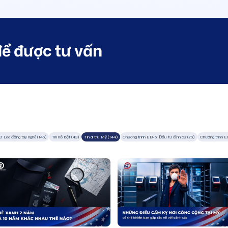
để được tư vấn
: Lao động tay nghề (146)
Tin nổi bật (43)
Tin di trú Mỹ (144)
Chương trình EB-5: Đầu tư định cư (76)
Chương trình E