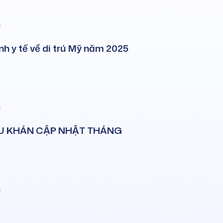
t
nh y tế về di trú Mỹ năm 2025
t
ẾU KHÁN CẬP NHẬT THÁNG
t