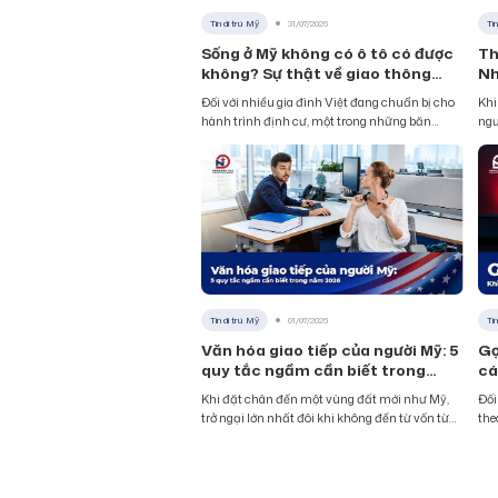
Tin di trú Mỹ
31/07/2026
Ti
Sống ở Mỹ không có ô tô có được
Th
không? Sự thật về giao thông
Nh
công cộng năm 2026
Đối với nhiều gia đình Việt đang chuẩn bị cho
Khi
hành trình định cư, một trong những băn
ngư
khoăn xuất hiện sớm nhất là liệu sống ở Mỹ
tấm
không có ô tô có khả thi hay không. Nước Mỹ
ngư
từ lâu gắn liền với hình ảnh của những xa lộ
nga
dài và văn hóa lái xe, nên
khô
ph
Tin di trú Mỹ
01/07/2026
Ti
Văn hóa giao tiếp của người Mỹ: 5
Gọ
quy tắc ngầm cần biết trong
cá
năm 2026
Khi đặt chân đến một vùng đất mới như Mỹ,
Đối
trở ngại lớn nhất đôi khi không đến từ vốn từ
the
vựng hay khả năng phát âm, mà đến từ cách
khi
con người nơi đây tương tác với nhau. Văn hóa
khi
giao tiếp của một xã hội luôn phản
tho
chiếu các giá trị, lối tư duy và cả những kỳ
cận