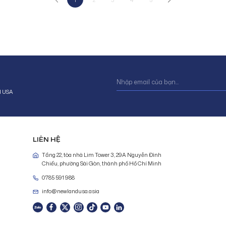
d USA
LIÊN HỆ
Tầng 22, tòa nhà Lim Tower 3, 29A Nguyễn Đình
Chiểu, phường Sài Gòn, thành phố Hồ Chí Minh
0785 591 988
info@newlandusa.asia