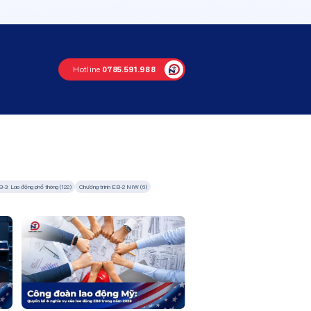
Hotline
0785.591.988
B-3: Lao động phổ thông (122)
Chương trình EB-2 NIW (6)