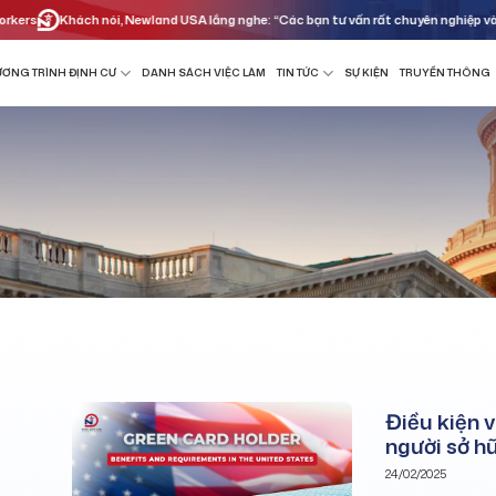
Khách nói, Newland USA lắng nghe: “Các bạn tư vấn rất chuyên nghiệp và nhiệt h
ƠNG TRÌNH ĐỊNH CƯ
DANH SÁCH VIỆC LÀM
TIN TỨC
SỰ KIỆN
TRUYỀN THÔNG
Điều kiện v
người sở h
24/02/2025