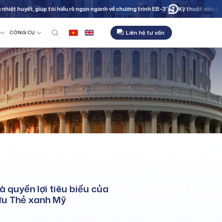
uyết, giúp tôi hiểu rõ ngọn ngành về chương trình EB-3”
Kỹ thuật viên bảo trì c
Liên hệ tư vấn
CÔNG CỤ
à quyền lợi tiêu biểu của
ữu Thẻ xanh Mỹ