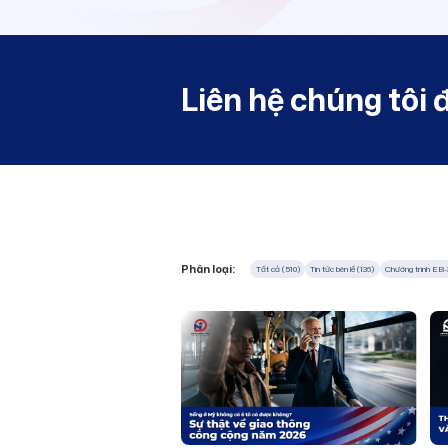
Liên hệ chúng tôi 
Phân loại:
Tất cả (510)
Tin tức bên lề (136)
Chương trình EB-3