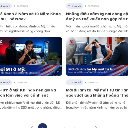
n di trú Mỹ
22/07/2026
Tin di trú Mỹ
09/07/2026
ẻ Xanh 2 Năm và 10 Năm Khác
Những điều cấm kỵ nơi công c
au Thế Nào?
ở Mỹ có thể khiến bạn gặp rắc r
với cảnh sát
 tìm hiểu con đường định cư Mỹ, nhiều
Với nhiều người vừa đặt chân sang Mỹ, mộ
ời bất ngờ khi biết rằng không phải
vài hành động rất đỗi bình thường ở Việt 
 thẻ xanh nào cũng có cùng thời hạn. Có
lại có thể trở thành lý do khiến họ bị cảnh s
ời được cấp thẻ hai năm, có người lại nhận
nhắc nhở, phạt tiền hoặc thậm chí bị tạm g
y tấm thẻ xanh 10 năm. Sự khác biệt này
Hệ thống luật pháp Mỹ được xây dựng theo
ng đơn thuần là con số in trên thẻ, mà
từng tiểu bang, quận và
ản
n di trú Mỹ
26/06/2026
Tin di trú Mỹ
25/06/2026
i 911 ở Mỹ: Khi nào nên gọi và
Mới đi làm tại Mỹ mất tự tin: là
ch làm việc với cảnh sát
sao vượt qua khủng hoảng “th
giỏi thành thợ học việc”?
 với nhiều người Việt mới đặt chân đến Mỹ
Đặt chân đến Mỹ với một tấm bằng nghề
o các diện như EB3, một trong những điều
trong tay, nhiều năm kinh nghiệm và sự tự 
ến họ băn khoăn nhất là biết phải làm gì
từng được tôi luyện ở quê nhà, không ít ngư
 gặp tình huống khẩn cấp. Số điện
Việt bất ngờ rơi vào cảm giác chông chênh
ại gọi 911 là kênh liên lạc trung tâm để tiếp
ngay trong những tuần lễ đầu tiên. Từ vị th
 cảnh sát, cứu hỏa và cấp cứu y tế
“thợ giỏi” được đồng nghiệp nể trọng,
1
2
3
4
5