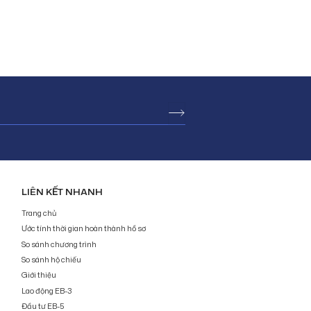
mỗi tháng
LIÊN KẾT NHANH
Trang chủ
Ước tính thời gian hoàn thành hồ sơ
So sánh chương trình
So sánh hộ chiếu
Giới thiệu
Lao động EB-3
Đầu tư EB-5