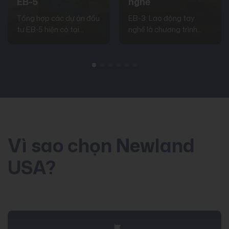
EB-5
nghề
Tổng hợp các dự án đầu
EB-3: Lao động tay
tư EB-5 hiện có tại
nghề là chương trình
Newland USA
định cư Mỹ dành cho
đương đơn có kinh
nghiệm tối thiểu 02 năm
hoặc được đào tạo kỹ
năng phù hợp với công
việc tuyển dụng
Vì sao chọn Newland
USA?