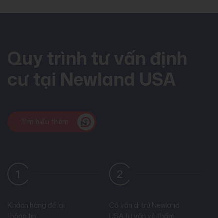
Quy trình tư vấn định
cư tại Newland USA
Tìm hiểu thêm
2
3
Cố vấn di trú Newland
Khách hàng ký hợp
Nộ
USA tư vấn và thẩm
đồng và chuẩn bị hồ
Đ