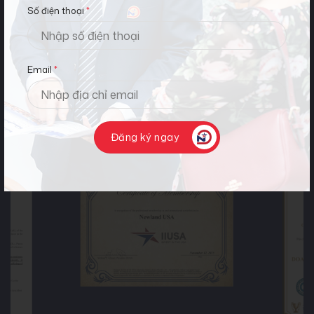
Số điện thoại
*
Thành tích và giải
thưởng
Email
*
Mỗi giải thưởng và thành tích đạt được là minh chứng đanh
thép cho năng lực thực thi và vị thế dẫn dắt của Newland USA
Đăng ký ngay