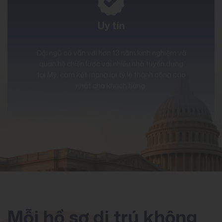
Uy tín
Đội ngũ cố vấn với hơn 13 năm kinh nghiệm và
quan hệ chiến lược với nhiều nhà tuyển dụng
tại Mỹ, cam kết mang lại tỷ lệ thành công cao
nhất cho khách hàng.
Mỗi hồ sơ di trú không