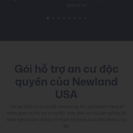
định hồ sơ.
sơ
S
La
Gói hỗ trợ an cư độc
quyền của Newland
USA
Với gói dịch vụ an cư Mỹ của chúng tôi, quý khách hàng sẽ
nhận được sự hỗ trợ an cư Mỹ toàn diện và chuyên nghiệp để
thích nghi nhanh chóng và thuận lợi trong quá trình định cư tại
Mỹ