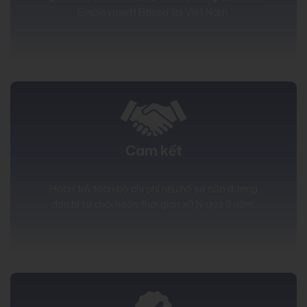
Employment Based tại Việt Nam.
Cam kết
Hoàn trả toàn bộ chi phí nếu hồ sơ của đương
đơn bị từ chối hoặc thời gian xử lý quá 3 năm.