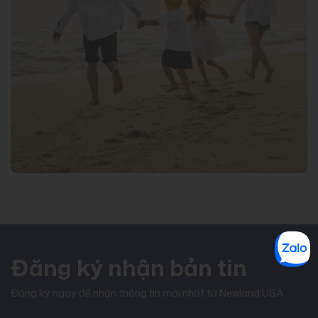
Đăng ký nhận bản tin
Đăng ký ngay để nhận thông tin mới nhất từ Newland USA