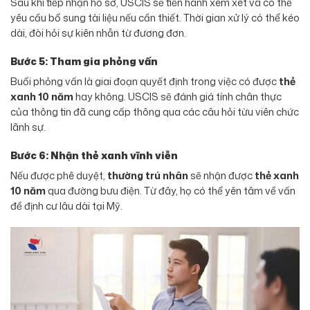
Sau khi tiếp nhận hồ sơ, USCIS sẽ tiến hành xem xét và có thể
yêu cầu bổ sung tài liệu nếu cần thiết. Thời gian xử lý có thể kéo
dài, đòi hỏi sự kiên nhẫn từ đương đơn.
Bước 5: Tham gia phỏng vấn
Buổi phỏng vấn là giai đoạn quyết định trong việc có được
thẻ
xanh 10 năm
hay không. USCIS sẽ đánh giá tính chân thực
của thông tin đã cung cấp thông qua các câu hỏi từu viên chức
lãnh sự.
Bước 6: Nhận thẻ xanh vĩnh viễn
Nếu được phê duyệt,
thường trú nhân
sẽ nhận được
thẻ xanh
10 năm
qua đường bưu điện. Từ đây, họ có thể yên tâm về vấn
đề định cư lâu dài tại Mỹ.