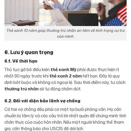
Thẻ xanh 10 năm giúp thường trú nhân an tâm về tình trạng cư trú
của mình.
6. Lưu ý quan trọng
6.1. Về thời hạn
Thủ tục gỡ bỏ điều kiện
thẻ xanh Mỹ
phải được thực hiện ít
nhất 90 ngày trước khi
thẻ xanh 2 năm
hết hạn. Đây là quy
định bắt buộc và không có ngoại lệ. Sau thời điểm này, tư cách
thường trú nhân
sẽ tự động chấm dứt.
6.2. Đối với diện bảo lãnh vợ chồng
Cả hai vợ chồng đều phải có mặt tại buổi phỏng vấn. Họ cần
chuẩn bị tâm lý và các câu trả lời nhất quán để chứng minh tính
chân thực của cuộc hôn nhân. Nếu một người không thể tham
gia, cần thông báo cho USCIS để dời lịch.