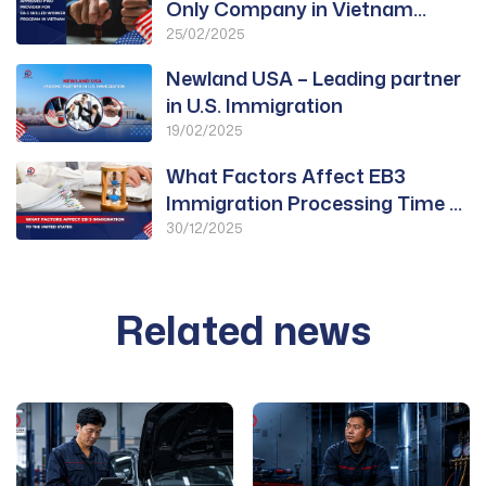
Only Company in Vietnam
Approved for PWD
25/02/2025
Newland USA – Leading partner
in U.S. Immigration
19/02/2025
What Factors Affect EB3
Immigration Processing Time to
the United States?
30/12/2025
Related news