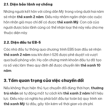
2.1. Diện bảo lãnh vợ chồng
Những người kết hôn với công dân Mỹ trong vòng dưới hai năm
sẽ nhận
thẻ xanh 2 năm
. Điều này nhằm ngăn chặn các cuộc
hôn nhân giả mạo chỉ để có được
thẻ xanh Mỹ
. Con cái của
người được bảo lãnh cũng có thể nhận loại thẻ này nếu cha mẹ
thuộc diện này.
2.2. Diện đầu tư EB-5
Các nhà đầu tư thông qua chương trình EB5 ban đầu sẽ nhận
thẻ xanh 2 năm
sau khi đơn I-526 được phê duyệt và vượt
qua buổi phỏng vấn. Họ cần chứng minh khoản đầu tư đã tạo
ra số việc làm theo quy định để được chuyển lên
thẻ xanh 10
năm
.
3. Tầm quan trọng của việc chuyển đổi
Nếu không thực hiện thủ tục chuyển đổi đúng thời hạn,
thường
trú nhân
sẽ tự động mất tư cách khi
thẻ xanh 2 năm
hết hiệu
lực. Điều này có nghĩa họ phải bắt đầu lại toàn bộ quy trình xin
thẻ xanh Mỹ
từ đầu, gây tốn kém về thời gian và chi phí.