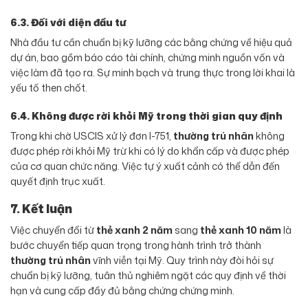
6.3. Đối với diện đầu tư
Nhà đầu tư cần chuẩn bị kỹ lưỡng các bằng chứng về hiệu quả
dự án, bao gồm báo cáo tài chính, chứng minh nguồn vốn và
việc làm đã tạo ra. Sự minh bạch và trung thực trong lời khai là
yếu tố then chốt.
6.4. Không được rời khỏi Mỹ trong thời gian quy định
Trong khi chờ USCIS xử lý đơn I-751,
thường trú nhân
không
được phép rời khỏi Mỹ trừ khi có lý do khẩn cấp và được phép
của cơ quan chức năng. Việc tự ý xuất cảnh có thể dẫn đến
quyết định trục xuất.
7. Kết luận
Việc chuyển đổi từ
thẻ xanh 2 năm
sang
thẻ xanh 10 năm
là
bước chuyển tiếp quan trọng trong hành trình trở thành
thường trú nhân
vĩnh viễn tại Mỹ. Quy trình này đòi hỏi sự
chuẩn bị kỹ lưỡng, tuân thủ nghiêm ngặt các quy định về thời
hạn và cung cấp đầy đủ bằng chứng chứng minh.