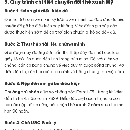
5. Quy trình chi tiết chuyển đổi thẻ xanh Mỹ
Bước 1: Đánh giá điều kiện đủ
Đương đơn cần xem xét kỹ lưỡng xem mình có đáp ứng đủ tiêu
chuẩn để gỡ bỏ điều kiện hay không. Việc đánh giá này cần
được thực hiện sớm để có thời gian chuẩn bị hồ sơ đầy đủ.
Bước 2: Thu thập tài liệu chứng minh
Giai đoạn này đương đơn cần thu thập đầy đủ nhất các loại
giấy tờ có liên quan đến tình trạng của mình. Đối với diện vợ
chồng, cần có bằng chứng về việc duy trì cuộc sống chung. Với
diện đầu tư, cần báo cáo tài chính và bằng chứng tạo việc làm.
Bước 3: Nộp đơn xin gỡ bỏ điều kiện
Thường trú nhân
diện vợ chồng nộp Form I-751, trong khi diện
đầu tư EB-5 nộp Form I-829. Điều đặc biệt quan trọng là con
cái cần nộp hồ sơ riêng nếu nhận
thẻ xanh 2 năm
sau cha mẹ
hơn 90 ngày.
Bước 4: Chờ USCIS xử lý