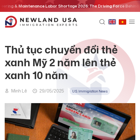
Skip
g & Maintenance Labor Shortage 2026: The Driving Force Behind the EB
to
content
Thủ tục chuyển đổi thẻ
xanh Mỹ 2 năm lên thẻ
xanh 10 năm
Minh Lê
29/05/2025
U.S. Immigration News