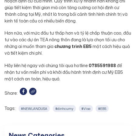
hoạch định cư của mình. Quy trình xử lý nhanh hơn không chỉ
giúp tiết kiệm thời gian mà còn tăng cường cơ hội định cư
thành công tại Mỹ, nhất là trong bối cảnh tình hình chính trị và
kinh tế toàn cầu có nhiều biến động.
Hơn nữa, với mức đầu tư thấp hơn và tỷ lệ chấp thuận cao, đầu
tư vào các dự án TEA nông thôn đang là lựa chọn tối ưu cho
những ai muốn tham gia
chương trình EB5
một cách hiệu quả
và tiết kiệm chi phí.
Hãy liên hệ ngay với chúng tôi qua hotline
0785591988
để
nhận tư vấn miễn phí và khởi đầu hành trình định cư Mỹ EB5
một cách an toàn, hiệu quả.
Share:
Tags:
#NEWLANDUSA
#dinhcumy
#Visa
#EB5
News Categories