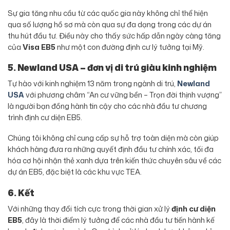
Sự gia tăng nhu cầu từ các quốc gia này không chỉ thể hiện
qua số lượng hồ sơ mà còn qua sự đa dạng trong các dự án
thu hút đầu tư. Điều này cho thấy sức hấp dẫn ngày càng tăng
của
Visa EB5
như một con đường định cư lý tưởng tại Mỹ.
5. Newland USA – đơn vị di trú giàu kinh nghiệm
Tự hào với kinh nghiệm 13 năm trong ngành di trú,
Newland
USA
với phương châm “An cư vững bền – Trọn đời thịnh vượng”
là người bạn đồng hành tin cậy cho các nhà đầu tư chương
trình định cư diện EB5.
Chúng tôi không chỉ cung cấp sự hỗ trợ toàn diện mà còn giúp
khách hàng đưa ra những quyết định đầu tư chính xác, tối đa
hóa cơ hội nhận thẻ xanh dựa trên kiến thức chuyên sâu về các
dự án EB5, đặc biệt là các khu vực TEA.
6. Kết
Với những thay đổi tích cực trong thời gian xử lý
định cư diện
EB5
, đây là thời điểm lý tưởng để các nhà đầu tư tiến hành kế