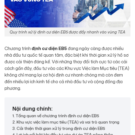
Quy trình xử lý định cư diện EB5 được đẩy nhanh vào vùng TEA
Chương trình
định cư diện EB5
đang ngày càng được nhiều
nhà đầu tư quốc tế quan tâm, đặc biệt khi thời gian xử lý hồ sơ
được cải thiện đáng kể. Với những thay đổi tích cực từ các cải
cách gần đây, đầu tư vào các Khu vực Việc làm Mục tiêu (TEA)
không chỉ mang lại cơ hội định cư nhanh chóng mà còn đem
đến nhiều lợi ích kinh tế cho cả nhà đầu tư và cộng đồng địa
phương.
Nội dung chính:
1. Tổng quan về chương trình định cư diện EB5
2. Khu vực việc làm mục tiêu (TEA) và vai trò quan trọng
3. Cải thiện thời gian xử lý trong định cư diện EB5
4. Lợi ích nổi bật khi đầu tư vào dự án TEA nông thôn