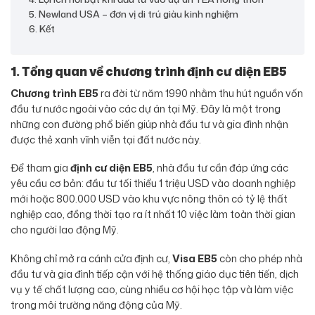
5. Newland USA – đơn vị di trú giàu kinh nghiệm
6. Kết
1. Tổng quan về chương trình định cư diện EB5
Chương trình EB5
ra đời từ năm 1990 nhằm thu hút nguồn vốn
đầu tư nước ngoài vào các dự án tại Mỹ. Đây là một trong
những con đường phổ biến giúp nhà đầu tư và gia đình nhận
được thẻ xanh vĩnh viễn tại đất nước này.
Để tham gia
định cư diện EB5
, nhà đầu tư cần đáp ứng các
yêu cầu cơ bản: đầu tư tối thiểu 1 triệu USD vào doanh nghiệp
mới hoặc 800.000 USD vào khu vực nông thôn có tỷ lệ thất
nghiệp cao, đồng thời tạo ra ít nhất 10 việc làm toàn thời gian
cho người lao động Mỹ.
Không chỉ mở ra cánh cửa định cư,
Visa EB5
còn cho phép nhà
đầu tư và gia đình tiếp cận với hệ thống giáo dục tiên tiến, dịch
vụ y tế chất lượng cao, cùng nhiều cơ hội học tập và làm việc
trong môi trường năng động của Mỹ.