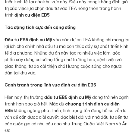
triển kinh tế tại các khu vực này. Điều này càng khẳng định giá
trị của việc lựa chọn đầu tư vào TEA nông thôn trong hành
trình
định cư diện EB5
.
Tác động tích cực đến cộng đồng
Đầu tư EB5 định cư Mỹ
vào các dự án TEA không chỉ mang lại
lợi ích cho chính nhà đầu tư mà còn thúc đẩy sự phát triển kinh
tế địa phương. Những dự án này tạo ra nhiều việc làm, góp
phần xây dựng cơ sở hạ tầng như trường học, bệnh viện và
giao thông, từ đó cải thiện chất lượng cuộc sống cho người
dân tại khu vực.
Cạnh tranh trong lĩnh vực định cư diện EB5
Hiện nay, thị trường
đầu tư EB5 định cư Mỹ
đang trở nên cạnh
tranh hơn bao giờ hết. Mặc dù
chương trình định cư diện
EB5
không ngừng phát triển, tình trạng tồn đọng hồ sơ vẫn là
vấn đề cần được giải quyết, đặc biệt đối với nhà đầu tư đến từ
các quốc gia có nhu cầu cao như Trung Quốc, Việt Nam và Ấn
Độ.