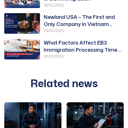
19/02/2025
Newland USA – The First and
Only Company in Vietnam
Approved for PWD
25/02/2025
What Factors Affect EB3
Immigration Processing Time to
the United States?
30/12/2025
Related news