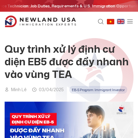
Skip
echnician: Job Duties, Requirements & U.S. Immigration Opportunities i
to
content
Quy trình xử lý định cư
diện EB5 được đẩy nhanh
vào vùng TEA
Minh Lê
03/04/2025
EB-5 Program: Immigrant Investor