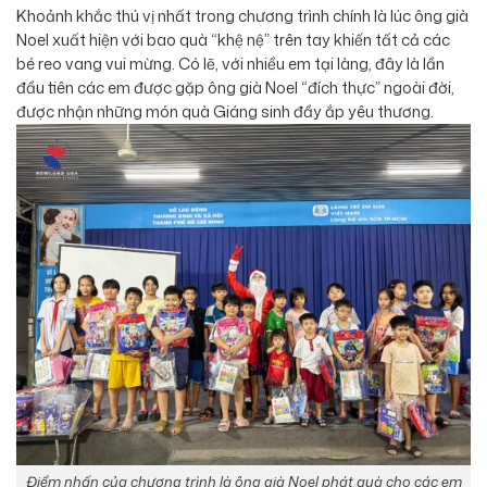
Khoảnh khắc thú vị nhất trong chương trình chính là lúc ông già
Noel xuất hiện với bao quà “khệ nệ” trên tay khiến tất cả các
bé reo vang vui mừng. Có lẽ, với nhiều em tại làng, đây là lần
đầu tiên các em được gặp ông già Noel “đích thực” ngoài đời,
được nhận những món quà Giáng sinh đầy ắp yêu thương.
Điểm nhấn của chương trình là ông già Noel phát quà cho các em