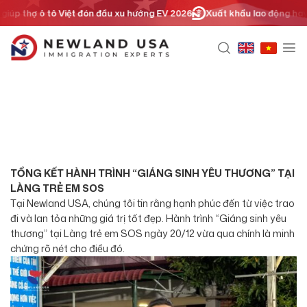
Chuyển
p thợ ô tô Việt đón đầu xu hướng EV 2026
Xuất khẩu lao động hay định
đến
nội
dung
TỔNG KẾT HÀNH TRÌNH “GIÁNG SINH YÊU THƯƠNG” TẠI
LÀNG TRẺ EM SOS
Tại Newland USA, chúng tôi tin rằng hạnh phúc đến từ việc trao
đi và lan tỏa những giá trị tốt đẹp. Hành trình “Giáng sinh yêu
thương” tại Làng trẻ em SOS ngày 20/12 vừa qua chính là minh
chứng rõ nét cho điều đó.