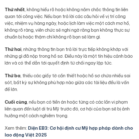
Thứ nhất
, không hiểu rõ hoặc không nắm chắc thông tin liên
quan tới công việc. Nếu bạn trả lời các câu hỏi về vị trí công
việc, nhiệm vụ hàng ngày, hoặc lịch làm việc một cách mơ hồ,
không rõ ràng, viên chức sẽ nghi ngờ rằng bạn không thực sự
chuẩn bị hoặc thậm chí không rõ bạn sẽ làm gì.
Thứ hai
, những thông tin bạn trả lời trực tiếp không khớp với
những gì đã nộp trong hồ sơ. Điều này là một tín hiệu cảnh báo
lớn và có thể dẫn tới quyết định từ chối ngay lập tức.
Thứ ba
, thiếu các giấy tờ cần thiết hoặc hồ sơ chứa nhiều sai
sót, bất kỳ sự không phù hợp nào giữa các tài liệu đều là vấn
đề lớn.
Cuối cùng
, nếu bạn có tiền án hoặc từng có các lần vi phạm
liên quan đến luật di trú Mỹ trước đó, cơ hội của bạn sẽ bị ảnh
hưởng một cách nghiêm trọng.
Xem thêm:
Diện EB3: Cơ hội định cư Mỹ hợp pháp dành cho
lao động Việt 2025