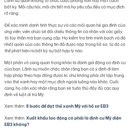
Lãnh sự quán không tổ chức cuộc phỏng vấn này một cách
bất kỳ. Mỗi câu hỏi, mỗi chi tiết mà họ yêu cầu đều có mục đích
rõ ràng.
Để xác minh danh tính thực sự và các mối quan hệ gia đình của
ứng viên, viên chức sẽ đối chiếu thông tin cá nhân với các giấy
tờ tùy thân mà bạn cung cấp. Họ kiểm tra tính minh bạch và độ
nhất quán của các thông tin đã được nộp trong hồ sơ, từ đó có
thể phát hiện ra bất kỳ sự bất hợp lý nào.
Một phần vô cùng quan trọng khác là đánh giá động cơ định cư
của bạn. Lãnh sự muốn chắc chắn rằng bạn có ý định đi làm
hợp pháp theo hợp đồng được kí, chứ không phải chỉ tập trung
vào thẻ xanh hay một mục đích ngoài luồng nào khác. Cuối
cùng, họ cần xác nhận rằng bạn sẽ tuân thủ đầy đủ các quy
định về luật di trú Mỹ.
Xem thêm:
8 bước để đạt thẻ xanh Mỹ với hồ sơ EB3
Xem thêm:
Xuất khẩu lao động có phải là định cư Mỹ diện
EB3 không?