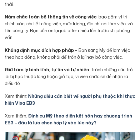
thãi.
Nắm chắc toàn bộ thông tin về công việc
, bao gồm vị trí
chính xác, chi tiết công việc, mức lương, địa chỉ nơi làm việc, và
tên công ty. Bạn cần ôn lại job offer nhiều lần trước khi phỏng
vấn.
Khẳng định mục đích hợp pháp
– Bạn sang Mỹ để làm việc
theo hợp đồng, không phải để trốn ở lại hay bỏ công việc.
Giữ tâm lý bình tĩnh, tự tin và tự nhiên
. Tránh những câu trả
lời bị học thuộc lòng hoặc giả tạo, vì viên chức sẽ dễ nhận ra
điều đó.
Xem thêm:
Những điều cần biết về người phụ thuộc khi thực
hiện Visa EB3
Xem thêm:
Định cư Mỹ theo diện kết hôn hay chương trình
EB3 – đâu là lựa chọn hợp lý vào lúc này?