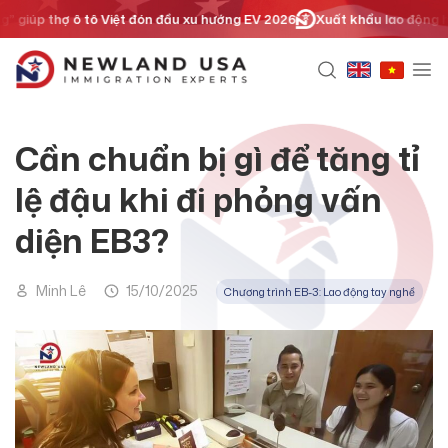
Chuyển
p thợ ô tô Việt đón đầu xu hướng EV 2026
Xuất khẩu lao động hay định 
đến
nội
dung
Cần chuẩn bị gì để tăng tỉ
lệ đậu khi đi phỏng vấn
diện EB3?
Minh Lê
15/10/2025
Chương trình EB-3: Lao động tay nghề