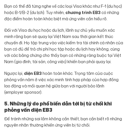
Bạn có thể đã từng nghe về các loại Visa khác như F-1 (du học)
hoặc B-1/B-2 (du lịch). Tuy nhiên,
chương trình EB3
có những
đặc điểm hoàn toàn khác biệt mà ứng viên cần hiểu rõ.
Đối với Visa du học hoặc du lịch, lãnh sự chủ yếu muốn xác
minh rằng bạn sẽ quay lại Việt Nam sau thời gian kết thúc
chuyến đi. Họ tập trung vào việc kiểm tra tài chính cá nhân của
bạn có đủ để trả chi phí học tập hoặc du lịch hay không, cùng
với các bằng chứng cho thấy bạn có những ràng buộc tại Việt
Nam (gia đình, tài sản, công việc) khiến bạn phải quay lại.
Ngược lại,
diện EB3
hoàn toàn khác. Trọng tâm của cuộc
phỏng vấn nằm ở việc xác minh tính hợp pháp của hợp đồng
lao động và mối quan hệ giữa bạn với người bảo lãnh
(employer sponsor).
5. Những lý do phổ biến dẫn tới bị từ chối khi
phỏng vấn diện EB3
Để tránh những sai lầm không cần thiết, bạn cần biết rõ những
nguyên nhân thường khiến ứng viên bị từ chối.