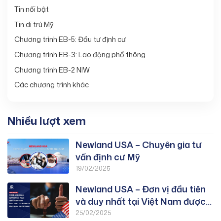
Tin nổi bật
Tin di trú Mỹ
Chương trình EB-5: Đầu tư định cư
Chương trình EB-3: Lao động phổ thông
Chương trình EB-2 NIW
Các chương trình khác
Nhiều lượt xem
Newland USA – Chuyên gia tư
vấn định cư Mỹ
19/02/2025
Newland USA – Đơn vị đầu tiên
và duy nhất tại Việt Nam được
duyệt PWD chương trình EB-3:
25/02/2025