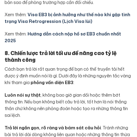
bản sao để phòng trường hợp cần đối chiếu.
Xem thêm:
Visa EB3 bị ảnh hưởng như thế nào khi gặp tình
trạng Visa Retrogression (Lịch Visa lùi)
Xem thêm:
Hướng dẫn cách nộp hồ sơ EB3 chuẩn nhất
2025
8. Chiến lược trả lời tối ưu để nâng cao tỷ lệ
thành công
Cách bạn trả lời rất quan trọng để bạn có thể truyền tải hết
được ý định muốn nói là gì. Dưới đây là những nguyên tắc vàng
khi tham gia
phỏng vấn diện EB3
:
Luôn nói sự thật
, không bao giờ gian dối hoặc thêm bớt
thông tin. Nếu bạn không biết câu trả lời, tốt hơn là nói thẳng
thắn chứ không nên phỏng đoán hoặc tạo ra những thông tin
sai lệch.
Trả lời ngắn gọn, rõ ràng và bám sát câu hỏi
. Tránh những
bài trả lời dài dòng không liên quan hoặc những thông tin thừa