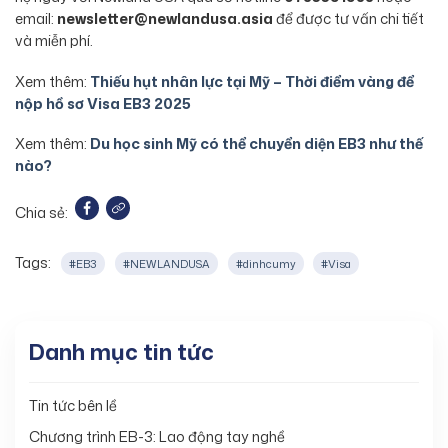
email:
newsletter@newlandusa.asia
để được tư vấn chi tiết
và miễn phí.
Xem thêm:
Thiếu hụt nhân lực tại Mỹ – Thời điểm vàng để
nộp hồ sơ Visa EB3 2025
Xem thêm:
Du học sinh Mỹ có thể chuyển diện EB3 như thế
nào?
Chia sẻ:
Tags:
#EB3
#NEWLANDUSA
#dinhcumy
#Visa
Danh mục tin tức
Tin tức bên lề
Chương trình EB-3: Lao động tay nghề