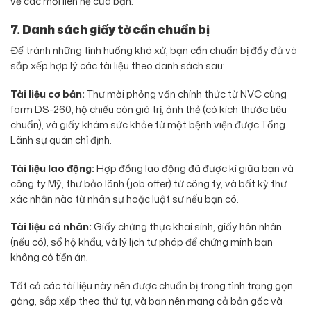
về các mối liên hệ của bạn.
7. Danh sách giấy tờ cần chuẩn bị
Để tránh những tình huống khó xử, bạn cần chuẩn bị đầy đủ và
sắp xếp hợp lý các tài liệu theo danh sách sau:
Tài liệu cơ bản:
Thư mời phỏng vấn chính thức từ NVC cùng
form DS-260, hộ chiếu còn giá trị, ảnh thẻ (có kích thước tiêu
chuẩn), và giấy khám sức khỏe từ một bệnh viện được Tổng
Lãnh sự quán chỉ định.
Tài liệu lao động:
Hợp đồng lao động đã được kí giữa bạn và
công ty Mỹ, thư bảo lãnh (job offer) từ công ty, và bất kỳ thư
xác nhận nào từ nhân sự hoặc luật sư nếu bạn có.
Tài liệu cá nhân:
Giấy chứng thực khai sinh, giấy hôn nhân
(nếu có), sổ hộ khẩu, và lý lịch tư pháp để chứng minh bạn
không có tiền án.
Tất cả các tài liệu này nên được chuẩn bị trong tình trạng gọn
gàng, sắp xếp theo thứ tự, và bạn nên mang cả bản gốc và