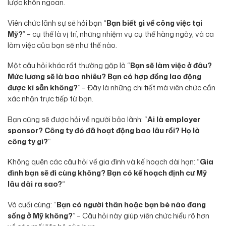
lược khôn ngoan.
Viên chức lãnh sự sẽ hỏi bạn “
Bạn biết gì về công việc tại
Mỹ?
” – cụ thể là vị trí, những nhiệm vụ cụ thể hàng ngày, và ca
làm việc của bạn sẽ như thế nào.
Một câu hỏi khác rất thường gặp là “
Bạn sẽ làm việc ở đâu?
Mức lương sẽ là bao nhiêu? Bạn có hợp đồng lao động
được kí sẵn không?
” – Đây là những chi tiết mà viên chức cần
xác nhận trực tiếp từ bạn.
Bạn cũng sẽ được hỏi về người bảo lãnh: “
Ai là employer
sponsor? Công ty đó đã hoạt động bao lâu rồi? Họ là
công ty gì?
“
Không quên các câu hỏi về gia đình và kế hoạch dài hạn: “
Gia
đình bạn sẽ đi cùng không? Bạn có kế hoạch định cư Mỹ
lâu dài ra sao?
“
Và cuối cùng: “
Bạn có người thân hoặc bạn bè nào đang
sống ở Mỹ không?
” – Câu hỏi này giúp viên chức hiểu rõ hơn