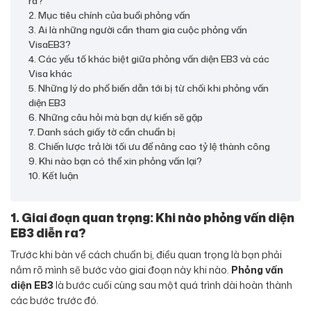
ra?
2. Mục tiêu chính của buổi phỏng vấn
3. Ai là những người cần tham gia cuộc phỏng vấn
VisaEB3?
4. Các yếu tố khác biệt giữa phỏng vấn diện EB3 và các
Visa khác
5. Những lý do phổ biến dẫn tới bị từ chối khi phỏng vấn
diện EB3
6. Những câu hỏi mà bạn dự kiến sẽ gặp
7. Danh sách giấy tờ cần chuẩn bị
8. Chiến lược trả lời tối ưu để nâng cao tỷ lệ thành công
9. Khi nào bạn có thể xin phỏng vấn lại?
10. Kết luận
1. Giai đoạn quan trọng: Khi nào phỏng vấn diện
EB3 diễn ra?
Trước khi bàn về cách chuẩn bị, điều quan trọng là bạn phải
nắm rõ mình sẽ bước vào giai đoạn này khi nào.
Phỏng vấn
diện EB3
là bước cuối cùng sau một quá trình dài hoàn thành
các bước trước đó.