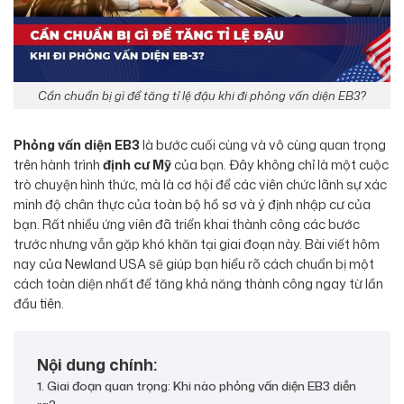
Cần chuẩn bị gì để tăng tỉ lệ đậu khi đi phỏng vấn diện EB3?
Phỏng vấn diện EB3
là bước cuối cùng và vô cùng quan trọng
trên hành trình
định cư Mỹ
của bạn. Đây không chỉ là một cuộc
trò chuyện hình thức, mà là cơ hội để các viên chức lãnh sự xác
minh độ chân thực của toàn bộ hồ sơ và ý định nhập cư của
bạn. Rất nhiều ứng viên đã triển khai thành công các bước
trước nhưng vẫn gặp khó khăn tại giai đoạn này. Bài viết hôm
nay của Newland USA sẽ giúp bạn hiểu rõ cách chuẩn bị một
cách toàn diện nhất để tăng khả năng thành công ngay từ lần
đầu tiên.
Nội dung chính:
1. Giai đoạn quan trọng: Khi nào phỏng vấn diện EB3 diễn