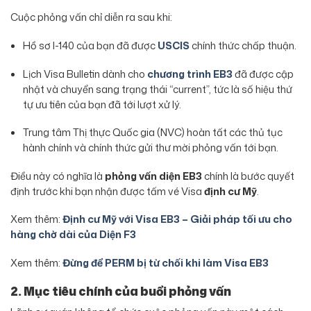
Cuộc phỏng vấn chỉ diễn ra sau khi:
Hồ sơ I-140 của bạn đã được
USCIS
chính thức chấp thuận.
Lịch Visa Bulletin dành cho
chương trình EB3
đã được cập
nhật và chuyển sang trạng thái “current”, tức là số hiệu thứ
tự ưu tiên của bạn đã tới lượt xử lý.
Trung tâm Thị thực Quốc gia (NVC) hoàn tất các thủ tục
hành chính và chính thức gửi thư mời phỏng vấn tới bạn.
Điều này có nghĩa là
phỏng vấn diện EB3
chính là bước quyết
định trước khi bạn nhận được tấm vé Visa
định cư Mỹ
.
Xem thêm:
Định cư Mỹ với Visa EB3 – Giải pháp tối ưu cho
hàng chờ dài của Diện F3
Xem thêm:
Đừng để PERM bị từ chối khi làm Visa EB3
2. Mục tiêu chính của buổi phỏng vấn