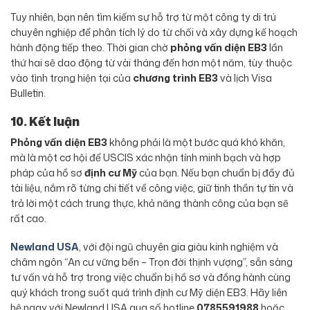
Tuy nhiên, bạn nên tìm kiếm sự hỗ trợ từ một công ty di trú
chuyên nghiệp để phân tích lý do từ chối và xây dựng kế hoạch
hành động tiếp theo. Thời gian chờ
phỏng vấn diện EB3
lần
thứ hai sẽ dao động từ vài tháng đến hơn một năm, tùy thuộc
vào tình trạng hiện tại của
chương trình EB3
và lịch Visa
Bulletin.
10. Kết luận
Phỏng vấn diện EB3
không phải là một bước quá khó khăn,
mà là một cơ hội để USCIS xác nhận tính minh bạch và hợp
pháp của hồ sơ
định cư Mỹ
của bạn. Nếu bạn chuẩn bị đầy đủ
tài liệu, nắm rõ từng chi tiết về công việc, giữ tinh thần tự tin và
trả lời một cách trung thực, khả năng thành công của bạn sẽ
rất cao.
Newland USA
, với đội ngũ chuyên gia giàu kinh nghiệm và
châm ngôn “An cư vững bền – Trọn đời thịnh vượng”, sẵn sàng
tư vấn và hỗ trợ trong việc chuẩn bị hồ sơ và đồng hành cùng
quý khách trong suốt quá trình định cư Mỹ diện EB3. Hãy liên
hệ ngay với Newland USA qua số hotline
0785591988
hoặc