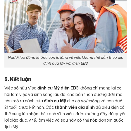
Người lao động không còn lo lắng về việc không thể dẫn theo gia
đình qua Mỹ với diện EB3
5. Kết luận
Việc sở hữu Visa
định cư Mỹ diện EB3
không chỉ mang lại cơ
hội làm việc và sinh sống lâu dài cho bản thân đương đơn mà
còn mở ra cánh cửa
định cư Mỹ
cho cả vợ/chồng và con dưới
21 tuổi, chưa kết hôn. Các
thành viên gia đình
đủ điều kiện có
thể cùng lúc nhận thẻ xanh vĩnh viễn, được hưởng đầy đủ quyền
lợi giáo dục, y tế, làm việc và sau này có thể nộp đơn xin quốc
tịch Mỹ.