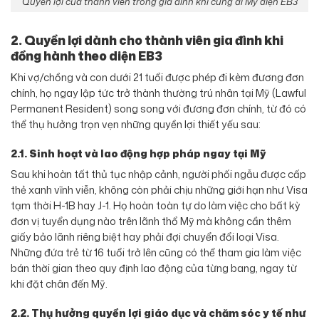
Quyền lợi của thành viên trong gia đình khi cùng đi Mỹ diện EB3
2. Quyền lợi dành cho thành viên gia đình khi
đồng hành theo diện EB3
Khi vợ/chồng và con dưới 21 tuổi được phép đi kèm đương đơn
chính, họ ngay lập tức trở thành thường trú nhân tại Mỹ (Lawful
Permanent Resident) song song với đương đơn chính, từ đó có
thể thụ hưởng trọn vẹn những quyền lợi thiết yếu sau:
2.1. Sinh hoạt và lao động hợp pháp ngay tại Mỹ
Sau khi hoàn tất thủ tục nhập cảnh, người phối ngẫu được cấp
thẻ xanh vĩnh viễn, không còn phải chịu những giới hạn như Visa
tạm thời H-1B hay J-1. Họ hoàn toàn tự do làm việc cho bất kỳ
đơn vị tuyển dụng nào trên lãnh thổ Mỹ mà không cần thêm
giấy bảo lãnh riêng biệt hay phải đợi chuyển đổi loại Visa.
Những đứa trẻ từ 16 tuổi trở lên cũng có thể tham gia làm việc
bán thời gian theo quy định lao động của từng bang, ngay từ
khi đặt chân đến Mỹ.
2.2. Thụ hưởng quyền lợi giáo dục và chăm sóc y tế như