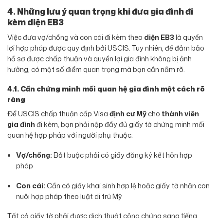
4. Những lưu ý quan trọng khi đưa gia đình đi
kèm diện EB3
Việc đưa vợ/chồng và con cái đi kèm theo
diện EB3
là quyền
lợi hợp pháp được quy định bởi USCIS. Tuy nhiên, để đảm bảo
hồ sơ được chấp thuận và quyền lợi gia đình không bị ảnh
hưởng, có một số điểm quan trọng mà bạn cần nắm rõ.
4.1. Cần chứng minh mối quan hệ gia đình một cách rõ
ràng
Để USCIS chấp thuận cấp Visa
định cư Mỹ
cho
thành viên
gia đình
đi kèm, bạn phải nộp đầy đủ giấy tờ chứng minh mối
quan hệ hợp pháp với người phụ thuộc:
Vợ/chồng:
Bắt buộc phải có giấy đăng ký kết hôn hợp
pháp
Con cái:
Cần có giấy khai sinh hợp lệ hoặc giấy tờ nhận con
nuôi hợp pháp theo luật di trú Mỹ
Tất cả giấy tờ phải được dịch thuật công chứng sang tiếng