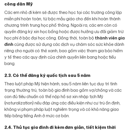
công dân Mỹ
Các em nhỏ đi kèm sẽ được theo học tại các trường công lập
miễn phí hoàn toàn, từ bậc mẫu giáo cho đến khi hoàn thành
chương trình trung học phổ thông. Ngoài ra, các em còn có
quyền đăng ký xin học bổng hoặc được hưởng ưu đãi giảm trừ
học phí ở bậc đại học công. Đồng thời, toàn bộ
thành viên gia
đình
cũng được sử dụng các dịch vụ chăm sóc sức khỏe dành
riêng cho người có thẻ xanh, bao gồm việc tham gia bảo hiểm
y tế theo các quy định của chính quyền liên bang hoặc tiểu
bang.
2.3. Có thể đăng ký quốc tịch sau 5 năm
Theo luật pháp Mỹ hiện hành, sau 5 năm liên tục duy trì tình
trạng thường trú, toàn bộ gia đình bao gồm vợ/chồng và các
con đủ tiêu chuẩn có thể nộp hồ sơ xin nhập tịch Mỹ
(naturalization) nếu đáp ứng các điều kiện như cư trú ổn định,
không vi phạm pháp luật nghiêm trọng và có khả năng giao
tiếp bằng tiếng Anh ở mức cơ bản.
2.4. Thủ tục gia đình đi kèm đơn giản, tiết kiệm thời