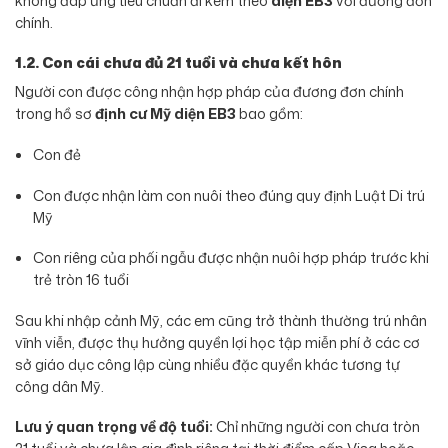
không đáp ứng tiêu chuẩn đi kèm theo
diện EB3
với đương đơn
chính
.
1.2. Con cái chưa đủ 21 tuổi và chưa kết hôn
Người con được công nhận hợp pháp của đương đơn chính
trong hồ sơ
định cư Mỹ diện EB3
bao gồm:
Con đẻ
Con được nhận làm con nuôi theo đúng quy định Luật Di trú
Mỹ
Con riêng của phối ngẫu được nhận nuôi hợp pháp trước khi
trẻ tròn 16 tuổi
Sau khi nhập cảnh Mỹ, các em cũng trở thành thường trú nhân
vĩnh viễn, được thụ hưởng quyền lợi học tập miễn phí ở các cơ
sở giáo dục công lập cùng nhiều đặc quyền khác tương tự
công dân Mỹ.
Lưu ý quan trọng về độ tuổi:
Chỉ những người con chưa tròn