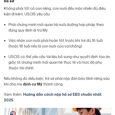
hồ sơ
Không phải tất cả con riêng, con nuôi đều mặc nhiên đủ điều
kiện đi kèm. USCIS yêu cầu:
Phải chứng minh mối quan hệ nuôi dưỡng hợp pháp theo
đúng quy định di trú Mỹ
Việc nhận con nuôi phải hoàn tất trước khi trẻ đủ 16 tuổi
(hoặc 18 tuổi nếu là con nuôi của vợ/chồng)
USCIS có thể yêu cầu tài liệu bổ sung như quyết định tòa án,
giấy tờ chứng minh mối quan hệ thực tế và mức độ phụ
thuộc tài chính
Nếu không đủ điều kiện, trẻ sẽ phải nộp đơn bảo lãnh riêng sau
khi cha mẹ
định cư Mỹ
thành công.
Xem thêm:
Hướng dẫn cách nộp hồ sơ EB3 chuẩn nhất
2025