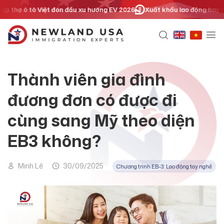
Chuyển
 ô tô Việt đón đầu xu hướng EV 2026
Xuất khẩu lao động hay định cư d
đến
nội
dung
Thành viên gia đình
đương đơn có được đi
cùng sang Mỹ theo diện
EB3 không?
Minh Lê
30/09/2025
Chương trình EB-3: Lao động tay nghề