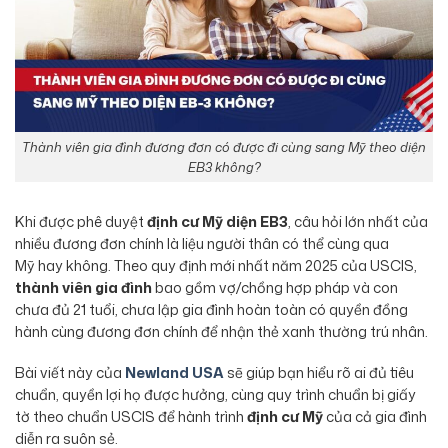
Thành viên gia đình đương đơn có được đi cùng sang Mỹ theo diện
EB3 không?
Khi được phê duyệt
định cư Mỹ diện EB3
, câu hỏi lớn nhất của
nhiều đương đơn chính là liệu người thân có thể cùng qua
Mỹ hay không. Theo quy định mới nhất năm 2025 của USCIS,
thành viên gia đình
bao gồm vợ/chồng hợp pháp và con
chưa đủ 21 tuổi, chưa lập gia đình hoàn toàn có quyền đồng
hành cùng đương đơn chính để nhận thẻ xanh thường trú nhân.
Bài viết này của
Newland USA
sẽ giúp bạn hiểu rõ ai đủ tiêu
chuẩn, quyền lợi họ được hưởng, cùng quy trình chuẩn bị giấy
tờ theo chuẩn USCIS để hành trình
định cư Mỹ
của cả gia đình
diễn ra suôn sẻ.