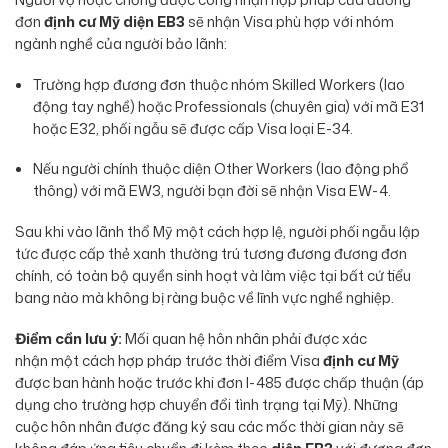
đơn
định cư Mỹ diện EB3
sẽ nhận Visa phù hợp với nhóm
ngành nghề của người bảo lãnh:
Trường hợp đương đơn thuộc nhóm Skilled Workers (lao
động tay nghề) hoặc Professionals (chuyên gia) với mã E31
hoặc E32, phối ngẫu sẽ được cấp Visa loại E-34.
Nếu người chính thuộc diện Other Workers (lao động phổ
thông) với mã EW3, người bạn đời sẽ nhận Visa EW-4.
Sau khi vào lãnh thổ Mỹ một cách hợp lệ, người phối ngẫu lập
tức được cấp thẻ xanh thường trú tương đương đương đơn
chính, có toàn bộ quyền sinh hoạt và làm việc tại bất cứ tiểu
bang nào mà không bị ràng buộc về lĩnh vực nghề nghiệp.
Điểm cần lưu ý:
Mối quan hệ hôn nhân phải được xác
nhận một cách hợp pháp trước thời điểm Visa
định cư Mỹ
được ban hành hoặc trước khi đơn I-485 được chấp thuận (áp
dụng cho trường hợp chuyển đổi tình trạng tại Mỹ). Những
cuộc hôn nhân được đăng ký sau các mốc thời gian này sẽ