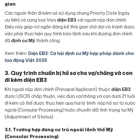
gian
Các người thân đi kèm sẽ sử dụng chung Priority Date (ngày
ưu tiên) và cùng loại Visa
diện EB3
với người nộp đơn chính.
Điều này giúp rút ngắn đáng kể thời gian chờ đợi và tránh được
việc phải thực hiện quy trình bảo lãnh sau khi đương đơn chính
đã
định cư Mỹ
thành công.
Xem thêm:
Diện EB3: Cơ hội định cư Mỹ hợp pháp dành cho
lao động Việt 2025
3. Quy trình chuẩn bị hồ sơ cho vợ/chồng và con
đi kèm diện EB3
Khi người nộp đơn chính (Principal Applicant) thuộc
diện EB3
được USCIS chấp thuận, việc đưa vợ/chồng và con dưới 21 tuổi
đi kèm có thể được thực hiện qua hai lộ trình: nộp hồ sơ từ nước
ngoài (Consular Processing) hoặc chuyển đổi tình trạng tại Mỹ
(Adjustment of Status).
3.1. Trường hợp đang cư trú ngoài lãnh thổ Mỹ
(Consular Processing)