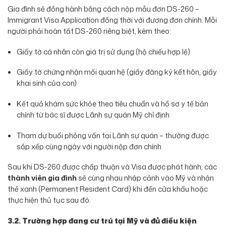
Gia đình sẽ đồng hành bằng cách nộp mẫu đơn DS-260 –
Immigrant Visa Application đồng thời với đương đơn chính. Mỗi
người phải hoàn tất DS-260 riêng biệt, kèm theo:
Giấy tờ cá nhân còn giá trị sử dụng (hộ chiếu hợp lệ)
Giấy tờ chứng nhận mối quan hệ (giấy đăng ký kết hôn, giấy
khai sinh của con)
Kết quả khám sức khỏe theo tiêu chuẩn và hồ sơ y tế bản
chính từ bác sĩ được Lãnh sự quán Mỹ chỉ định
Tham dự buổi phỏng vấn tại Lãnh sự quán – thường được
sắp xếp cùng ngày với người nộp đơn chính
Sau khi DS-260 được chấp thuận và Visa được phát hành, các
thành viên gia đình
sẽ cùng nhau nhập cảnh vào Mỹ và nhận
thẻ xanh (Permanent Resident Card) khi đến cửa khẩu hoặc
thực hiện thủ tục sau đó.
3.2. Trường hợp đang cư trú tại Mỹ và đủ điều kiện