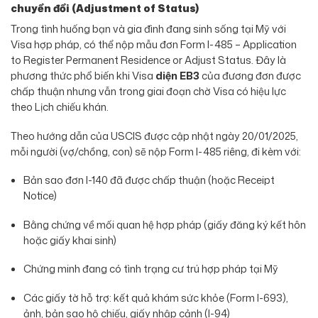
chuyển đổi (Adjustment of Status)
Trong tình huống bạn và gia đình đang sinh sống tại Mỹ với
Visa hợp pháp, có thể nộp mẫu đơn Form I-485 – Application
to Register Permanent Residence or Adjust Status. Đây là
phương thức phổ biến khi Visa
diện EB3
của đương đơn được
chấp thuận nhưng vẫn trong giai đoạn chờ Visa có hiệu lực
theo Lịch chiếu khán.
Theo hướng dẫn của USCIS được cập nhật ngày 20/01/2025,
mỗi người (vợ/chồng, con) sẽ nộp Form I-485 riêng, đi kèm với:
Bản sao đơn I-140 đã được chấp thuận (hoặc Receipt
Notice)
Bằng chứng về mối quan hệ hợp pháp (giấy đăng ký kết hôn
hoặc giấy khai sinh)
Chứng minh đang có tình trạng cư trú hợp pháp tại Mỹ
Các giấy tờ hỗ trợ: kết quả khám sức khỏe (Form I-693),
ảnh, bản sao hộ chiếu, giấy nhập cảnh (I-94)