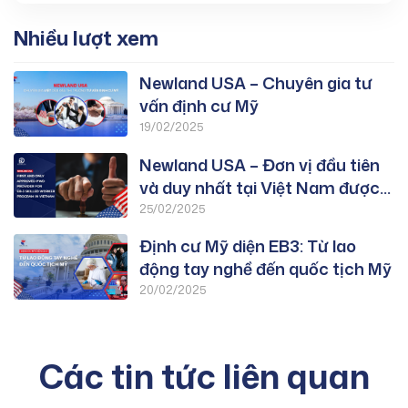
Nhiều lượt xem
Newland USA – Chuyên gia tư
vấn định cư Mỹ
19/02/2025
Newland USA – Đơn vị đầu tiên
và duy nhất tại Việt Nam được
duyệt PWD chương trình EB-3:
25/02/2025
Lao Động Tay Nghề
Định cư Mỹ diện EB3: Từ lao
động tay nghề đến quốc tịch Mỹ
20/02/2025
Các tin tức liên quan