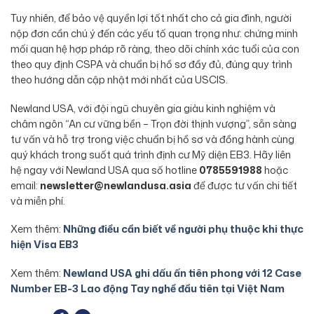
Tuy nhiên, để bảo vệ quyền lợi tốt nhất cho cả gia đình, người
nộp đơn cần chú ý đến các yếu tố quan trọng như: chứng minh
mối quan hệ hợp pháp rõ ràng, theo dõi chính xác tuổi của con
theo quy định CSPA và chuẩn bị hồ sơ đầy đủ, đúng quy trình
theo hướng dẫn cập nhật mới nhất của USCIS.
Newland USA, với đội ngũ chuyên gia giàu kinh nghiệm và
châm ngôn “An cư vững bền – Trọn đời thịnh vượng”, sẵn sàng
tư vấn và hỗ trợ trong việc chuẩn bị hồ sơ và đồng hành cùng
quý khách trong suốt quá trình định cư Mỹ diện EB3. Hãy liên
hệ ngay với Newland USA qua số hotline
0785591988
hoặc
email:
newsletter@newlandusa.asia
để được tư vấn chi tiết
và miễn phí.
Xem thêm:
Những điều cần biết về người phụ thuộc khi thực
hiện Visa EB3
Xem thêm:
Newland USA ghi dấu ấn tiên phong với 12 Case
Number EB-3 Lao động Tay nghề đầu tiên tại Việt Nam