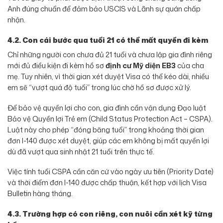
Anh đúng chuẩn để đảm bảo USCIS và Lãnh sự quán chấp
nhận.
4.2. Con cái bước qua tuổi 21 có thể mất quyền đi kèm
Chỉ những người con chưa đủ 21 tuổi và chưa lập gia đình riêng
mới đủ điều kiện đi kèm hồ sơ
định cư Mỹ diện EB3
của cha
mẹ. Tuy nhiên, vì thời gian xét duyệt Visa có thể kéo dài, nhiều
em sẽ “vượt quá độ tuổi” trong lúc chờ hồ sơ được xử lý.
Để bảo vệ quyền lợi cho con, gia đình cần vận dụng Đạo luật
Bảo vệ Quyền lợi Trẻ em (Child Status Protection Act – CSPA).
Luật này cho phép “đóng băng tuổi” trong khoảng thời gian
đơn I-140 được xét duyệt, giúp các em không bị mất quyền lợi
dù đã vượt qua sinh nhật 21 tuổi trên thực tế.
Việc tính tuổi CSPA cần căn cứ vào ngày ưu tiên (Priority Date)
và thời điểm đơn I-140 được chấp thuận, kết hợp với lịch Visa
Bulletin hàng tháng.
4.3. Trường hợp có con riêng, con nuôi cần xét kỹ từng