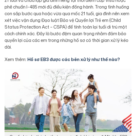
21 tuổi và chưa lập gia đình riêng tại thời điểm cấp Visa hoặc
phê chuẩn I-485 mới đủ điều kiện đồng hành. Trong tình huống
con sắp bước qua hoặc vừa qua mốc 21 tuổi, gia đình nên xem
xét việc vận dụng Đạo luật Bảo vệ Quyền lợi Trẻ em (Child
Status Protection Act – CSPA) để tính toán lại tuổi di trú một
cách chính xác. Đây là bước đệm quan trọng nhằm đảm bảo
quyền lợi của các em trong những hồ sơ có thời gian xử lý kéo
dài.
Xem thêm:
Hồ sơ EB3 được các bên xử lý như thế nào?