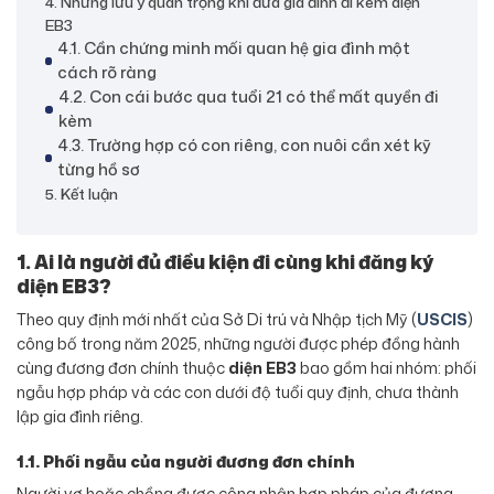
4. Những lưu ý quan trọng khi đưa gia đình đi kèm diện
EB3
4.1. Cần chứng minh mối quan hệ gia đình một
cách rõ ràng
4.2. Con cái bước qua tuổi 21 có thể mất quyền đi
kèm
4.3. Trường hợp có con riêng, con nuôi cần xét kỹ
từng hồ sơ
5. Kết luận
1. Ai là người đủ điều kiện đi cùng khi đăng ký
diện EB3?
Theo quy định mới nhất của Sở Di trú và Nhập tịch Mỹ (
USCIS
)
công bố trong năm 2025, những người được phép đồng hành
cùng đương đơn chính thuộc
diện EB3
bao gồm hai nhóm: phối
ngẫu hợp pháp và các con dưới độ tuổi quy định, chưa thành
lập gia đình riêng.
1.1. Phối ngẫu của người đương đơn chính
Người vợ hoặc chồng được công nhận hợp pháp của đương