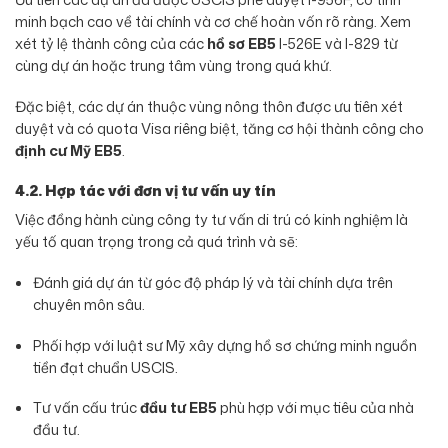
minh bạch cao về tài chính và cơ chế hoàn vốn rõ ràng. Xem
xét tỷ lệ thành công của các
hồ sơ EB5
I-526E và I-829 từ
cùng dự án hoặc trung tâm vùng trong quá khứ.
Đặc biệt, các dự án thuộc vùng nông thôn được ưu tiên xét
duyệt và có quota Visa riêng biệt, tăng cơ hội thành công cho
định cư Mỹ EB5
.
4.2. Hợp tác với đơn vị tư vấn uy tín
Việc đồng hành cùng công ty tư vấn di trú có kinh nghiệm là
yếu tố quan trọng trong cả quá trình và sẽ:
Đánh giá dự án từ góc độ pháp lý và tài chính dựa trên
chuyên môn sâu.
Phối hợp với luật sư Mỹ xây dựng hồ sơ chứng minh nguồn
tiền đạt chuẩn USCIS.
Tư vấn cấu trúc
đầu tư EB5
phù hợp với mục tiêu của nhà
đầu tư.