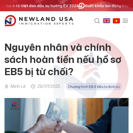
Chuyển
ợ ô tô Việt đón đầu xu hướng EV 2026
Xuất khẩu lao động hay định cư 
đến
nội
dung
Nguyên nhân và chính
sách hoàn tiền nếu hồ sơ
EB5 bị từ chối?
Minh Lê
28/07/2025
Chương trình EB-5: Đầu tư định cư