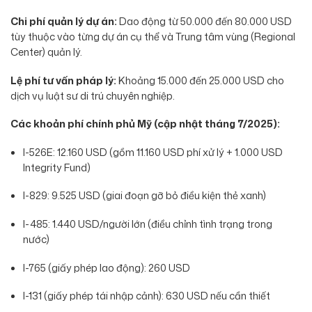
Chi phí quản lý dự án:
Dao động từ 50.000 đến 80.000 USD
tùy thuộc vào từng dự án cụ thể và Trung tâm vùng (Regional
Center) quản lý.
Lệ phí tư vấn pháp lý:
Khoảng 15.000 đến 25.000 USD cho
dịch vụ luật sư di trú chuyên nghiệp.
Các khoản phí chính phủ Mỹ (cập nhật tháng 7/2025):
I-526E: 12.160 USD (gồm 11.160 USD phí xử lý + 1.000 USD
Integrity Fund)
I-829: 9.525 USD (giai đoạn gỡ bỏ điều kiện thẻ xanh)
I-485: 1.440 USD/người lớn (điều chỉnh tình trạng trong
nước)
I-765 (giấy phép lao động): 260 USD
I-131 (giấy phép tái nhập cảnh): 630 USD nếu cần thiết