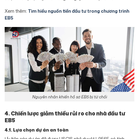
Xem thêm:
Tìm hiều nguồn tiền đầu tư trong chương trình
EB5
Nguyên nhân khiến hồ sơ EB5 bị từ chối
4. Chiến lược giảm thiểu rủi ro cho nhà đầu tư
EB5
4.1. Lựa chọn dự án an toàn
Ưu tiên các dự án đã được USCIS phê duyệt I-956F, có tính