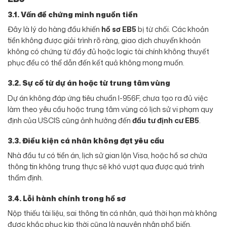
3.1. Vấn đề chứng minh nguồn tiền
Đây là lý do hàng đầu khiến
hồ sơ EB5
bị từ chối. Các khoản
tiền không được giải trình rõ ràng, giao dịch chuyển khoản
không có chứng từ đầy đủ hoặc logic tài chính không thuyết
phục đều có thể dẫn đến kết quả không mong muốn.
3.2. Sự cố từ dự án hoặc từ trung tâm vùng
Dự án không đáp ứng tiêu chuẩn I-956F, chưa tạo ra đủ việc
làm theo yêu cầu hoặc trung tâm vùng có lịch sử vi phạm quy
định của USCIS cũng ảnh hưởng đến
đầu tư định cư EB5
.
3.3. Điều kiện cá nhân không đạt yêu cầu
Nhà đầu tư có tiền án, lịch sử gian lận Visa, hoặc hồ sơ chứa
thông tin không trung thực sẽ khó vượt qua được quá trình
thẩm định.
3.4. Lỗi hành chính trong hồ sơ
Nộp thiếu tài liệu, sai thông tin cá nhân, quá thời hạn mà không
được khắc phục kịp thời cũng là nguyên nhân phổ biến.