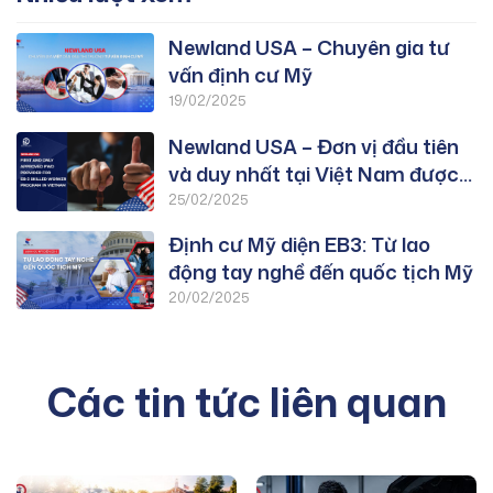
Newland USA – Chuyên gia tư
vấn định cư Mỹ
19/02/2025
Newland USA – Đơn vị đầu tiên
và duy nhất tại Việt Nam được
duyệt PWD chương trình EB-3:
25/02/2025
Lao Động Tay Nghề
Định cư Mỹ diện EB3: Từ lao
động tay nghề đến quốc tịch Mỹ
20/02/2025
Các tin tức liên quan