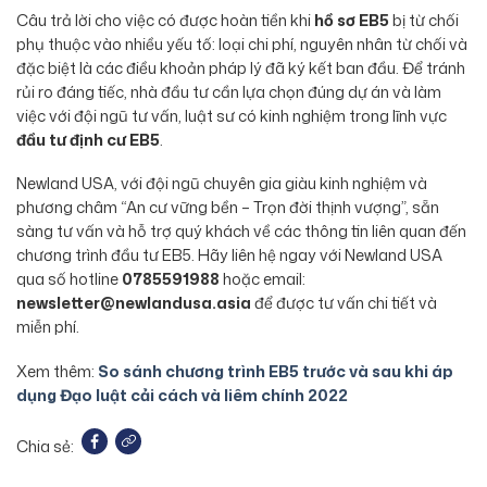
Câu trả lời cho việc có được hoàn tiền khi
hồ sơ EB5
bị từ chối
phụ thuộc vào nhiều yếu tố: loại chi phí, nguyên nhân từ chối và
đặc biệt là các điều khoản pháp lý đã ký kết ban đầu. Để tránh
rủi ro đáng tiếc, nhà đầu tư cần lựa chọn đúng dự án và làm
việc với đội ngũ tư vấn, luật sư có kinh nghiệm trong lĩnh vực
đầu tư định cư EB5
.
Newland USA, với đội ngũ chuyên gia giàu kinh nghiệm và
phương châm “An cư vững bền – Trọn đời thịnh vượng”, sẵn
sàng tư vấn và hỗ trợ quý khách về các thông tin liên quan đến
chương trình đầu tư EB5. Hãy liên hệ ngay với Newland USA
qua số hotline
0785591988
hoặc email:
newsletter@newlandusa.asia
để được tư vấn chi tiết và
miễn phí.
Xem thêm:
So sánh chương trình EB5 trước và sau khi áp
dụng Đạo luật cải cách và liêm chính 2022
Chia sẻ: