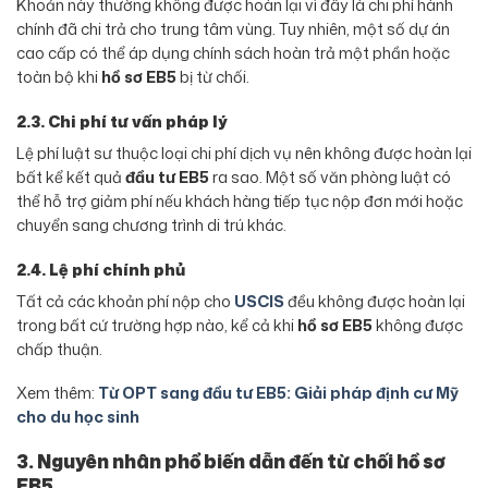
Khoản này thường không được hoàn lại vì đây là chi phí hành
chính đã chi trả cho trung tâm vùng. Tuy nhiên, một số dự án
cao cấp có thể áp dụng chính sách hoàn trả một phần hoặc
toàn bộ khi
hồ sơ EB5
bị từ chối.
2.3. Chi phí tư vấn pháp lý
Lệ phí luật sư thuộc loại chi phí dịch vụ nên không được hoàn lại
bất kể kết quả
đầu tư EB5
ra sao. Một số văn phòng luật có
thể hỗ trợ giảm phí nếu khách hàng tiếp tục nộp đơn mới hoặc
chuyển sang chương trình di trú khác.
2.4. Lệ phí chính phủ
Tất cả các khoản phí nộp cho
USCIS
đều không được hoàn lại
trong bất cứ trường hợp nào, kể cả khi
hồ sơ EB5
không được
chấp thuận.
Xem thêm:
Từ OPT sang đầu tư EB5: Giải pháp định cư Mỹ
cho du học sinh
3. Nguyên nhân phổ biến dẫn đến từ chối hồ sơ
EB5