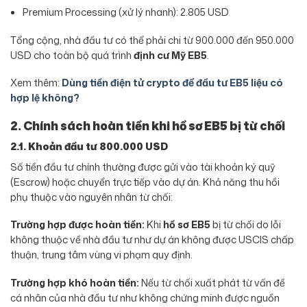
Premium Processing (xử lý nhanh): 2.805 USD
Tổng cộng, nhà đầu tư có thể phải chi từ 900.000 đến 950.000
USD cho toàn bộ quá trình
định cư Mỹ EB5
.
Xem thêm:
Dùng tiền điện tử crypto để đầu tư EB5 liệu có
hợp lệ không?
2. Chính sách hoàn tiền khi hồ sơ EB5 bị từ chối
2.1. Khoản đầu tư 800.000 USD
Số tiền đầu tư chính thường được gửi vào tài khoản ký quỹ
(Escrow) hoặc chuyển trực tiếp vào dự án. Khả năng thu hồi
phụ thuộc vào nguyên nhân từ chối:
Trường hợp được hoàn tiền:
Khi
hồ sơ EB5
bị từ chối do lỗi
không thuộc về nhà đầu tư như dự án không được USCIS chấp
thuận, trung tâm vùng vi phạm quy định.
Trường hợp khó hoàn tiền:
Nếu từ chối xuất phát từ vấn đề
cá nhân của nhà đầu tư như không chứng minh được nguồn