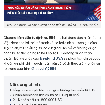
Nguyên nhân và chính sách hoàn tiền nếu hồ sơ EB5 bị từ chối?
Chương trình
đầu tư định cư EB5
thu hút đông đảo nhà đầu tư
Việt Nam nhờ lợi thế thẻ xanh và cơ hội định cư toàn gia đình.
Tuy nhiên, rất nhiều người có cùng câu hỏi về khả năng được
hoàn lại số tiền đã bỏ ra nếu
hồ sơ EB5
không được chấp
thuận. Bài viết này của
Newland USA
sẽ phân tích chi tiết các
khoản chi phí, chính sách hoàn tiền và cách thức giảm thiểu rủi
ro trong quá trình
định cư Mỹ EB5
.
Nội dung chính:
1. Tổng quan chi phí khi tham gia chương trình đầu tư EB5
2. Chính sách hoàn tiền khi hồ sơ EB5 bị từ chối
2.1. Khoản đầu tư 800.000 USD
2.2. Phí quản lý dự án