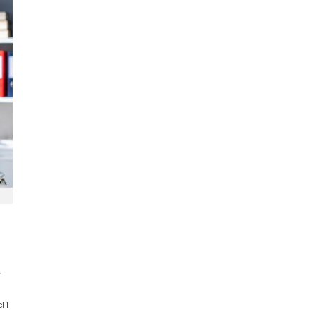
.
l 1