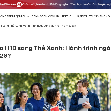
rs
Khách nói, Newland USA lắng nghe: “Các bạn tư vấn rất chuyên nghiệp và nhiệt
ƠNG TRÌNH ĐỊNH CƯ
DANH SÁCH VIỆC LÀM
TIN TỨC
SỰ KIỆN
TRUYỀN THÔNG
1B sang Thẻ Xanh: Hành trình ngày càng gian nan năm 2026?
sa H1B sang Thẻ Xanh: Hành trình ngà
026?