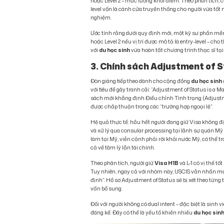
hoặc Level 2 – mức lương khởi điểm. Theo phân tích, cơ
level vốn là cánh cửa truyền thống cho người vừa tốt 
nghiệm.
Ước tính rằng dưới quy định mới, một kỹ sư phần mề
hoặc Level 2 nếu vị trí được mô tả là entry-level – ch
với
du học sinh
vừa hoàn tất chương trình thạc sĩ tạ
3. Chính sách Adjustment of St
Đòn giáng tiếp theo dành cho cộng đồng
du học sinh
với tiêu đề gây tranh cãi: “Adjustment of Status is a 
sách mới khẳng định Điều chỉnh Tình trạng (Adjustme
được chấp thuận trong các “trường hợp ngoại lệ”.
Hệ quả thực tế: hầu hết người đang giữ Visa không đ
và xử lý qua consular processing tại lãnh sự quán Mỹ 
làm tại Mỹ, viễn cảnh phải rời khỏi nước Mỹ, có thể 
cả về tâm lý lẫn tài chính.
Theo phân tích, người giữ
Visa H1B
và L-1 có vị thế t
Tuy nhiên, ngay cả với nhóm này, USCIS vẫn nhấn mạnh
định”. Hồ sơ Adjustment of Status sẽ bị xét theo từng
vấn bổ sung.
Đối với người không có dual intent – đặc biệt là sinh v
đáng kể. Đây có thể là yếu tố khiến nhiều
du học sin