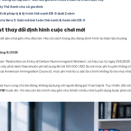
lấy Thẻ Xanh cho cả gia đình
 rối pháp lý & lộ trình thẻ xanh EB-5 dưới 2 năm
ta Vera 3: Giải mã bài toán thẻ xanh & hoàn vốn EB-5
t thay đổi định hình cuộc chơi mới
ột sân chơi gần như đảo lộn. Hai cải cách trọng đại đang định hình lại toàn bộ chương
háng 9/2025
o “Restriction on Entry of Certain Nonimmigrant Workers”, có hiệu lực từ ngày 21/9/2025.
 này phải kèm theo khoản phí bổ sung lên tới 100.000 USD. So với mức phí truyền thống c
 của American Immigration Council), mức phí mới là cú sốc tài chính khổng lồ cho mọi nh
a hạn cùng chủ lao động, không áp dụng với người đang giữ Visa hợp lệ. Tuy nhiên, đối với
H1B
trước đó – thì rào cản tài chính này gần như khiến nhiều nhà tuyển dụng buộc phải c