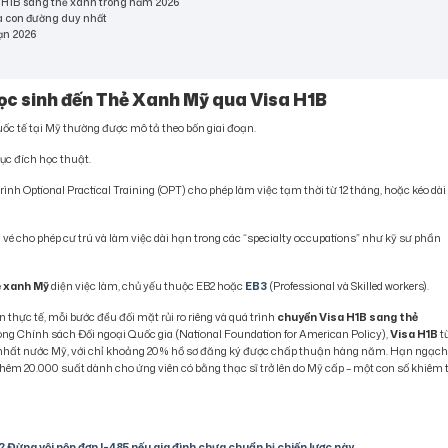
a H1B sang thẻ xanh trong năm 2026
 là con đường duy nhất
oạn 2026
 học sinh đến Thẻ Xanh Mỹ qua Visa H1B
ốc tế tại Mỹ thường được mô tả theo bốn giai đoạn.
mục đích học thuật.
rình Optional Practical Training (OPT) cho phép làm việc tạm thời từ 12 tháng, hoặc kéo dài
 vé cho phép cư trú và làm việc dài hạn trong các “specialty occupations” như kỹ sư phần
ẻ xanh Mỹ
diện việc làm, chủ yếu thuộc EB2 hoặc
EB3
(Professional và Skilled workers).
rên thực tế, mỗi bước đều đối mặt rủi ro riêng và quá trình
chuyển Visa H1B sang thẻ
ng Chính sách Đối ngoại Quốc gia (National Foundation for American Policy),
Visa H1B
t
khe nhất nước Mỹ, với chỉ khoảng 20% hồ sơ đăng ký được chấp thuận hàng năm. Hạn ngạc
m 20.000 suất dành cho ứng viên có bằng thạc sĩ trở lên do Mỹ cấp – một con số khiêm 
 Đừng vội nộp đơn I-485 nếu gia đình chưa chuẩn bị chiến lược này