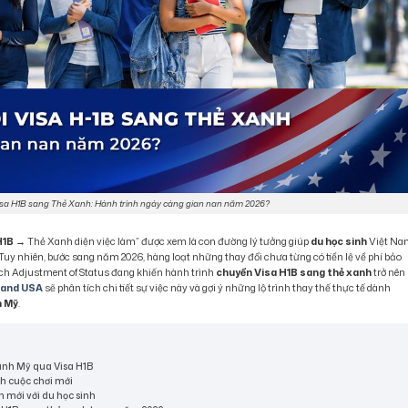
isa H1B sang Thẻ Xanh: Hành trình ngày càng gian nan năm 2026?
H1B
→ Thẻ Xanh diện việc làm” được xem là con đường lý tưởng giúp
du học sinh
Việt N
Tuy nhiên, bước sang năm 2026, hàng loạt những thay đổi chưa từng có tiền lệ về phí bảo
ách Adjustment of Status đang khiến hành trình
chuyển Visa H1B sang thẻ xanh
trở nên
land USA
sẽ phân tích chi tiết sự việc này và gợi ý những lộ trình thay thế thực tế dành
h Mỹ
.
 Xanh Mỹ qua Visa H1B
ình cuộc chơi mới
n mới với du học sinh