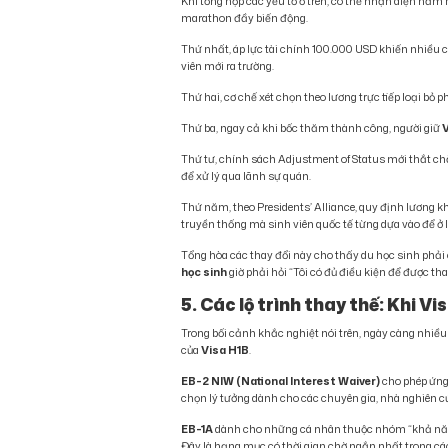
Khi tổng hợp các yếu tố ở trên, có thể nhận diện năm
marathon đầy biến động.
Thứ nhất, áp lực tài chính 100.000 USD khiến nhiều 
viên mới ra trường.
Thứ hai, cơ chế xét chọn theo lương trực tiếp loại bỏ p
Thứ ba, ngay cả khi bốc thăm thành công, người giữ
Thứ tư, chính sách Adjustment of Status mới thắt c
để xử lý qua lãnh sự quán.
Thứ năm, theo Presidents’ Alliance, quy định lương khở
truyền thống mà sinh viên quốc tế từng dựa vào để ở l
Tổng hòa các thay đổi này cho thấy du học sinh phải c
học sinh
giờ phải hỏi “Tôi có đủ điều kiện để được th
5. Các lộ trình thay thế: Khi 
Trong bối cảnh khắc nghiệt nói trên, ngày càng nhiề
của
Visa H1B
.
EB-2 NIW (National Interest Waiver)
cho phép ứng
chọn lý tưởng dành cho các chuyên gia, nhà nghiên cứu
EB-1A
dành cho những cá nhân thuộc nhóm “khả năng đ
Đây là hạng mục có thời gian chờ ngắn nhất trong cá