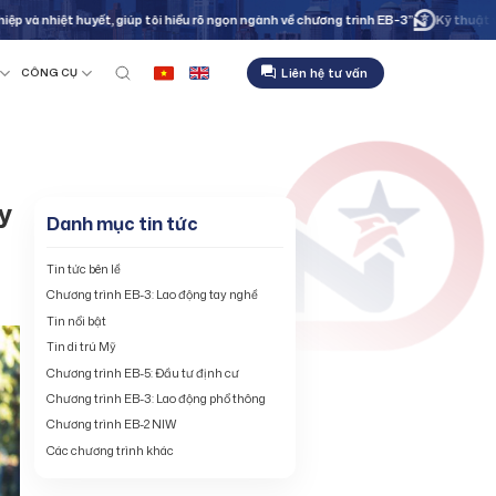
 huyết, giúp tôi hiểu rõ ngọn ngành về chương trình EB-3”
Kỹ thuật viên bảo trì
Liên hệ tư vấn
CÔNG CỤ
y
Danh mục tin tức
Tin tức bên lề
Chương trình EB-3: Lao động tay nghề
Tin nổi bật
Tin di trú Mỹ
Chương trình EB-5: Đầu tư định cư
Chương trình EB-3: Lao động phổ thông
Chương trình EB-2 NIW
Các chương trình khác