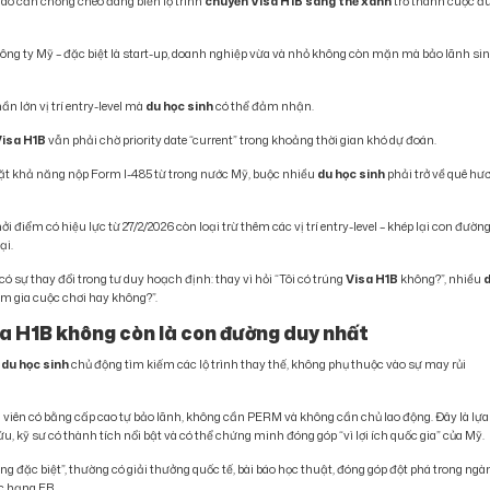
 rào cản chồng chéo đang biến lộ trình
chuyển Visa H1B sang thẻ xanh
trở thành cuộc đ
công ty Mỹ – đặc biệt là start-up, doanh nghiệp vừa và nhỏ không còn mặn mà bảo lãnh si
hần lớn vị trí entry-level mà
du học sinh
có thể đảm nhận.
Visa H1B
vẫn phải chờ priority date “current” trong khoảng thời gian khó dự đoán.
hặt khả năng nộp Form I-485 từ trong nước Mỹ, buộc nhiều
du học sinh
phải trở về quê hư
i điểm có hiệu lực từ 27/2/2026 còn loại trừ thêm các vị trí entry-level – khép lại con đườn
ại.
ó sự thay đổi trong tư duy hoạch định: thay vì hỏi “Tôi có trúng
Visa H1B
không?”, nhiều
am gia cuộc chơi hay không?”.
Visa H1B không còn là con đường duy nhất
u
du học sinh
chủ động tìm kiếm các lộ trình thay thế, không phụ thuộc vào sự may rủi
 viên có bằng cấp cao tự bảo lãnh, không cần PERM và không cần chủ lao động. Đây là lựa
, kỹ sư có thành tích nổi bật và có thể chứng minh đóng góp “vì lợi ích quốc gia” của Mỹ.
ặc biệt”, thường có giải thưởng quốc tế, bài báo học thuật, đóng góp đột phá trong ngà
c hạng EB.