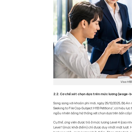
Visa H1B
2.2. Cơ chế xét chọn dựa trên mức lương (wage-b
Song song với khoản phí mới, ngày 29/12/2025, Bộ An n
Seeking to File Cap-Subject H1B Petitions”, có hiệu l
ngẫu nhiên bằng hệ thống xét chọn dựa trên bốn cấp 
Cụ thể, ứng viên được trả ở mức lương Level 4 (cao nhất
Level 1 (mức khởi điểm) chỉ được duy nhất một lượt. 