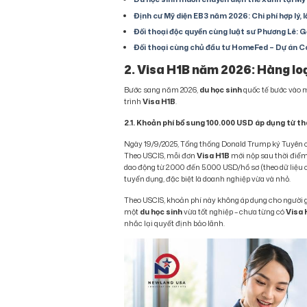
Định cư Mỹ diện EB3 năm 2026: Chi phí hợp lý, 
Đối thoại độc quyền cùng luật sư Phương Lê: Gỡ
Đối thoại cùng chủ đầu tư HomeFed – Dự án Co
2. Visa H1B năm 2026: Hàng loạ
Bước sang năm 2026,
du học sinh
quốc tế bước vào m
trình
Visa H1B
.
2.1. Khoản phí bổ sung 100.000 USD áp dụng từ t
Ngày 19/9/2025, Tổng thống Donald Trump ký Tuyên cá
Theo USCIS, mỗi đơn
Visa H1B
mới nộp sau thời điểm
dao động từ 2.000 đến 5.000 USD/hồ sơ (theo dữ liệu
tuyển dụng, đặc biệt là doanh nghiệp vừa và nhỏ.
Theo USCIS, khoản phí này không áp dụng cho người gi
một
du học sinh
vừa tốt nghiệp – chưa từng có
Visa 
nhắc lại quyết định bảo lãnh.