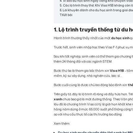
4. Vì sao du học sinh ngày càng khó chuyển Vis
5. Các lộ trình thay thế: Khi Visa H1B không còn
6. Lời khuyên dành cho du học sinh trong giai đ
7.Kết bài
1. Lộ trình truyền thống từ du
Hành trình thường thấy nhất của một
du học sinh
qu
Trước hết, sinh viên nhập học theo Visa F-1 phục vụ 
Sau khi tốt nghiệp, sinh viên có thể tham gia chương t
thêm 24 tháng đối với các ngành STEM.
Bước thứ ba là tham gia bốc thăm xin
Visa H1B
– tấm
mềm, kỹ sư xây dựng, nhà nghiên cứu, bác sĩ…
Bước cuối cùng là được chủ lao động bảo lãnh xin
th
Trên giấy tờ, đây là lộ trình rõ ràng và đầy hứa hẹn. T
xanh
chưa bao giờ là một đường thẳng. Theo Văn phò
lâu đã là chương trình Visa có tỷ lệ giới hạn khắt 
hằng năm dừng ở mức 65.000 suất phổ thông cộng thê
so với nhu cầu thực tế của thị trường lao động.
Xem thêm:
Du học sinh muốn chuyển diện thẻ xanh tại Mỹ?