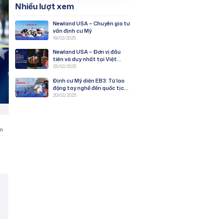
Nhiều lượt xem
Newland USA – Chuyên gia tư
vấn định cư Mỹ
19/02/2025
Newland USA – Đơn vị đầu
tiên và duy nhất tại Việt
Nam được duyệt PWD
25/02/2025
chương trình EB-3: Lao Động
Định cư Mỹ diện EB3: Từ lao
Tay Nghề
động tay nghề đến quốc tịch
Mỹ
20/02/2025
am