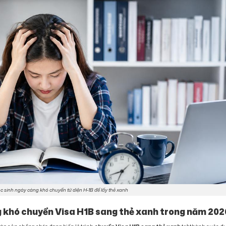
c sinh ngày càng khó chuyển từ diện H-1B để lấy thẻ xanh
ng khó chuyển Visa H1B sang thẻ xanh trong năm 20