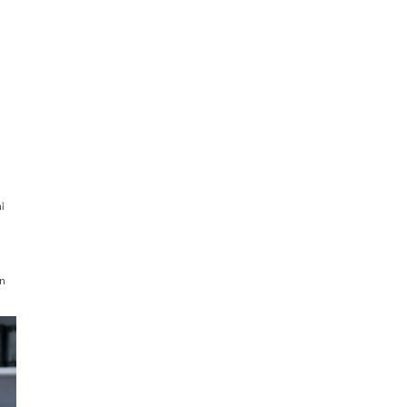
hỉ
à
ân