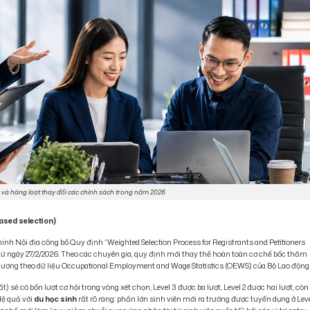
 và hàng loạt thay đổi các chính sách trong năm 2026
ased selection)
inh Nội địa công bố Quy định “Weighted Selection Process for Registrants and Petitioners
ực từ ngày 27/2/2026. Theo các chuyên gia, quy định mới thay thế hoàn toàn cơ chế bốc thăm
lương theo dữ liệu Occupational Employment and Wage Statistics (OEWS) của Bộ Lao động
) sẽ có bốn lượt cơ hội trong vòng xét chọn, Level 3 được ba lượt, Level 2 được hai lượt, còn
Hệ quả với
du học sinh
rất rõ ràng: phần lớn sinh viên mới ra trường được tuyển dụng ở Leve