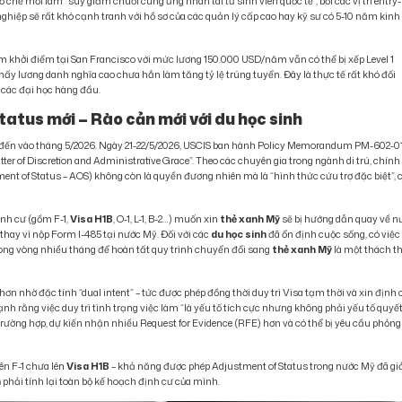
 chế mới làm “suy giảm chuỗi cung ứng nhân tài từ sinh viên quốc tế”, bởi các vị trí entry-
nghiệp sẽ rất khó cạnh tranh với hồ sơ của các quản lý cấp cao hay kỹ sư có 5-10 năm kinh
m khởi điểm tại San Francisco với mức lương 150.000 USD/năm vẫn có thể bị xếp Level 1
o thấy lương danh nghĩa cao chưa hẳn làm tăng tỷ lệ trúng tuyển. Đây là thực tế rất khó đối
i các đại học hàng đầu.
atus mới – Rào cản mới với du học sinh
đến vào tháng 5/2026. Ngày 21-22/5/2026, USCIS ban hành Policy Memorandum PM-602-0
Matter of Discretion and Administrative Grace”. Theo các chuyên gia trong ngành di trú, chính
nt of Status – AOS) không còn là quyền đương nhiên mà là “hình thức cứu trợ đặc biệt”, 
ịnh cư (gồm F-1,
Visa H1B
, O-1, L-1, B-2…) muốn xin
thẻ xanh Mỹ
sẽ bị hướng dẫn quay về n
thay vì nộp Form I-485 tại nước Mỹ. Đối với các
du học sinh
đã ổn định cuộc sống, có việc
trong vòng nhiều tháng để hoàn tất quy trình chuyển đổi sang
thẻ xanh Mỹ
là một thách t
ốt hơn nhờ đặc tính “dual intent” – tức được phép đồng thời duy trì Visa tạm thời và xin định 
 rằng việc duy trì tình trạng việc làm “là yếu tố tích cực nhưng không phải yếu tố quyế
 trường hợp, dự kiến nhận nhiều Request for Evidence (RFE) hơn và có thể bị yêu cầu phỏng
iên F-1 chưa lên
Visa H1B
– khả năng được phép Adjustment of Status trong nước Mỹ đã g
h
phải tính lại toàn bộ kế hoạch định cư của mình.