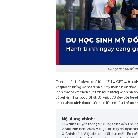
Du học sinh Mỹ đổi V
Trong nhiều thập kỷ qua, lộ trình “F-1 → OPT →
Visa 
và quốc tế biến giấc mơ định cư Mỹ thành hiện thực. 
lãnh, cơ chế xét chọn dựa trên mức lương và chính s
gập ghềnh hơn bao giờ hết. Bài viết dưới đây của
New
cho
du học sinh
đang nuôi mục tiêu sở hữu
thẻ xan
Nội dung chính:
1. Lộ trình truyền thống từ du học sinh đến Thẻ
2. Visa H1B năm 2026: Hàng loạt thay đổi định h
3. Chính sách Adjustment of Status mới – Rào cả