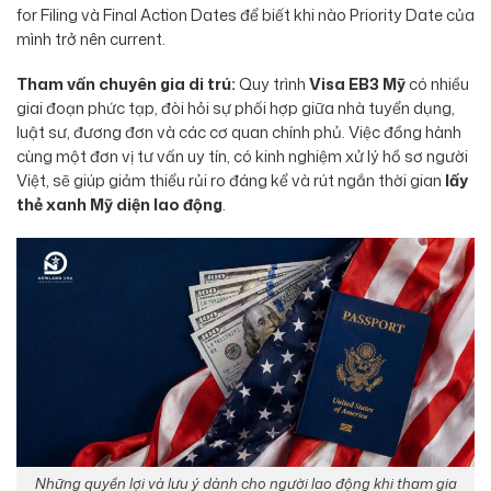
for Filing và Final Action Dates để biết khi nào Priority Date của
mình trở nên current.
Tham vấn chuyên gia di trú:
Quy trình
Visa EB3 Mỹ
có nhiều
giai đoạn phức tạp, đòi hỏi sự phối hợp giữa nhà tuyển dụng,
luật sư, đương đơn và các cơ quan chính phủ. Việc đồng hành
cùng một đơn vị tư vấn uy tín, có kinh nghiệm xử lý hồ sơ người
Việt, sẽ giúp giảm thiểu rủi ro đáng kể và rút ngắn thời gian
lấy
thẻ xanh Mỹ diện lao động
.
Những quyền lợi và lưu ý dành cho người lao động khi tham gia