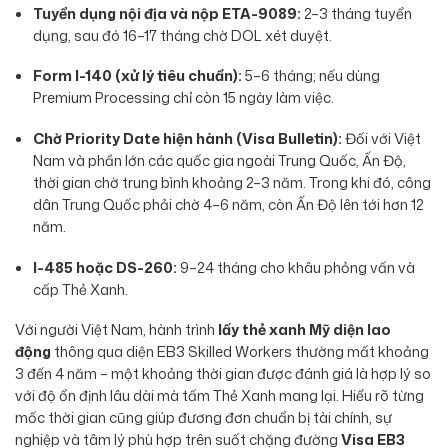
Tuyển dụng nội địa và nộp ETA-9089:
2–3 tháng tuyển
dụng, sau đó 16–17 tháng chờ DOL xét duyệt.
Form I-140 (xử lý tiêu chuẩn):
5–6 tháng; nếu dùng
Premium Processing chỉ còn 15 ngày làm việc.
Chờ Priority Date hiện hành (Visa Bulletin):
Đối với Việt
Nam và phần lớn các quốc gia ngoài Trung Quốc, Ấn Độ,
thời gian chờ trung bình khoảng 2–3 năm. Trong khi đó, công
dân Trung Quốc phải chờ 4–6 năm, còn Ấn Độ lên tới hơn 12
năm.
I-485 hoặc DS-260:
9–24 tháng cho khâu phỏng vấn và
cấp Thẻ Xanh.
Với người Việt Nam, hành trình
lấy thẻ xanh Mỹ diện lao
động
thông qua diện EB3 Skilled Workers thường mất khoảng
3 đến 4 năm – một khoảng thời gian được đánh giá là hợp lý so
với độ ổn định lâu dài mà tấm Thẻ Xanh mang lại. Hiểu rõ từng
mốc thời gian cũng giúp đương đơn chuẩn bị tài chính, sự
nghiệp và tâm lý phù hợp trên suốt chặng đường
Visa EB3