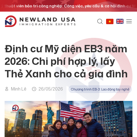
Chuyển
viên bảo trì công nghiệp: Công việc, yêu cầu & cơ hội định cư Mỹ năm 2
đến
nội
dung
Định cư Mỹ diện EB3 năm
2026: Chi phí hợp lý, lấy
Thẻ Xanh cho cả gia đình
Minh Lê
26/05/2026
Chương trình EB-3: Lao động tay nghề