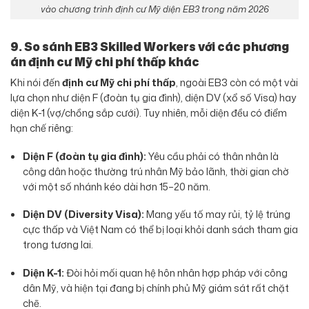
vào chương trình định cư Mỹ diện EB3 trong năm 2026
9. So sánh EB3 Skilled Workers với các phương
án định cư Mỹ chi phí thấp khác
Khi nói đến
định cư Mỹ chi phí thấp
, ngoài EB3 còn có một vài
lựa chọn như diện F (đoàn tụ gia đình), diện DV (xổ số Visa) hay
diện K-1 (vợ/chồng sắp cưới). Tuy nhiên, mỗi diện đều có điểm
hạn chế riêng:
Diện F (đoàn tụ gia đình):
Yêu cầu phải có thân nhân là
công dân hoặc thường trú nhân Mỹ bảo lãnh, thời gian chờ
với một số nhánh kéo dài hơn 15–20 năm.
Diện DV (Diversity Visa):
Mang yếu tố may rủi, tỷ lệ trúng
cực thấp và Việt Nam có thể bị loại khỏi danh sách tham gia
trong tương lai.
Diện K-1:
Đòi hỏi mối quan hệ hôn nhân hợp pháp với công
dân Mỹ, và hiện tại đang bị chính phủ Mỹ giám sát rất chặt
chẽ.