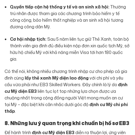
Quyền tiếp cận hệ thống y tế và an sinh xã hội:
Thường
trú nhân được tham gia các chương trình bảo hiểm y tế
công cộng, bảo hiểm thất nghiệp và an sinh xã hội tương
đương công dân Mỹ.
Cơ hội nhập tịch:
Sau 5 năm liên tục giữ Thẻ Xanh, toàn bộ
thành viên gia đình đủ điều kiện nộp đơn xin quốc tịch Mỹ, sở
hữu hộ chiếu Mỹ với khả năng miễn Visa tới hơn 180 quốc
gia.
Có thể nói, không nhiều chương trình nhập cư cho phép cả gia
đình cùng
lấy thẻ xanh Mỹ diện lao động
với chi phí và yêu
cầu vừa phải như EB3 Skilled Workers. Đây chính là lý do
định
cư Mỹ diện EB3
liên tục lọt top những lựa chọn được ưa
chuộng nhất trong cộng đồng người Việt mong muốn an cư
tại Mỹ – đặc biệt khi cân nhắc dưới góc độ
định cư Mỹ chi phí
thấp
.
8. Những lưu ý quan trọng khi chuẩn bị hồ sơ EB3
Để hành trình
định cư Mỹ diện EB3
diễn ra thuận lợi, ứng viên