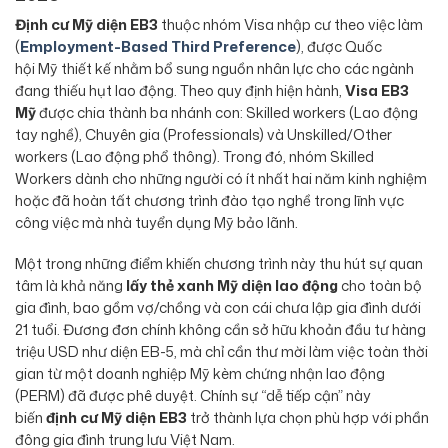
Định cư Mỹ diện EB3
thuộc nhóm Visa nhập cư theo việc làm
(
Employment-Based Third Preference
), được Quốc
hội Mỹ thiết kế nhằm bổ sung nguồn nhân lực cho các ngành
đang thiếu hụt lao động. Theo quy định hiện hành,
Visa EB3
Mỹ
được chia thành ba nhánh con: Skilled workers (Lao động
tay nghề), Chuyên gia (Professionals) và Unskilled/Other
workers (Lao động phổ thông). Trong đó, nhóm Skilled
Workers dành cho những người có ít nhất hai năm kinh nghiệm
hoặc đã hoàn tất chương trình đào tạo nghề trong lĩnh vực
công việc mà nhà tuyển dụng Mỹ bảo lãnh.
Một trong những điểm khiến chương trình này thu hút sự quan
tâm là khả năng
lấy thẻ xanh Mỹ diện lao động
cho toàn bộ
gia đình, bao gồm vợ/chồng và con cái chưa lập gia đình dưới
21 tuổi. Đương đơn chính không cần sở hữu khoản đầu tư hàng
triệu USD như diện EB-5, mà chỉ cần thư mời làm việc toàn thời
gian từ một doanh nghiệp Mỹ kèm chứng nhận lao động
(PERM) đã được phê duyệt. Chính sự “dễ tiếp cận” này
biến
định cư Mỹ diện EB3
trở thành lựa chọn phù hợp với phần
đông gia đình trung lưu Việt Nam.