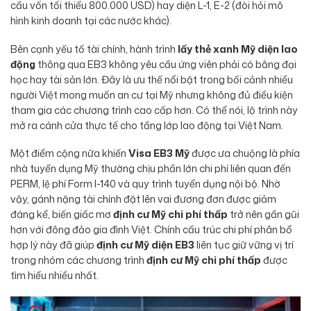
cầu vốn tối thiểu 800.000 USD) hay diện L-1, E-2 (đòi hỏi mô
hình kinh doanh tại các nước khác).
Bên cạnh yếu tố tài chính, hành trình
lấy thẻ xanh Mỹ diện lao
động
thông qua EB3 không yêu cầu ứng viên phải có bằng đại
học hay tài sản lớn. Đây là ưu thế nổi bật trong bối cảnh nhiều
người Việt mong muốn an cư tại Mỹ nhưng không đủ điều kiện
tham gia các chương trình cao cấp hơn. Có thể nói, lộ trình này
mở ra cánh cửa thực tế cho tầng lớp lao động tại Việt Nam.
Một điểm cộng nữa khiến
Visa EB3 Mỹ
được ưa chuộng là phía
nhà tuyển dụng Mỹ thường chịu phần lớn chi phí liên quan đến
PERM, lệ phí Form I-140 và quy trình tuyển dụng nội bộ. Nhờ
vậy, gánh nặng tài chính đặt lên vai đương đơn được giảm
đáng kể, biến giấc mơ
định cư Mỹ chi phí thấp
trở nên gần gũi
hơn với đông đảo gia đình Việt. Chính cấu trúc chi phí phân bổ
hợp lý này đã giúp
định cư Mỹ diện EB3
liên tục giữ vững vị trí
trong nhóm các chương trình
định cư Mỹ chi phí thấp
được
tìm hiểu nhiều nhất.