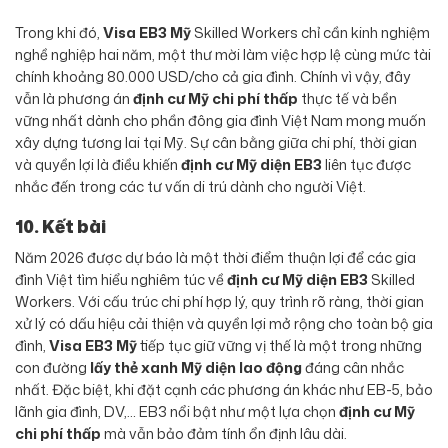
Trong khi đó,
Visa EB3 Mỹ
Skilled Workers chỉ cần kinh nghiệm
nghề nghiệp hai năm, một thư mời làm việc hợp lệ cùng mức tài
chính khoảng 80.000 USD/cho cả gia đình. Chính vì vậy, đây
vẫn là phương án
định cư Mỹ chi phí thấp
thực tế và bền
vững nhất dành cho phần đông gia đình Việt Nam mong muốn
xây dựng tương lai tại Mỹ. Sự cân bằng giữa chi phí, thời gian
và quyền lợi là điều khiến
định cư Mỹ diện EB3
liên tục được
nhắc đến trong các tư vấn di trú dành cho người Việt.
10. Kết bài
Năm 2026 được dự báo là một thời điểm thuận lợi để các gia
đình Việt tìm hiểu nghiêm túc về
định cư Mỹ diện EB3
Skilled
Workers. Với cấu trúc chi phí hợp lý, quy trình rõ ràng, thời gian
xử lý có dấu hiệu cải thiện và quyền lợi mở rộng cho toàn bộ gia
đình,
Visa EB3 Mỹ
tiếp tục giữ vững vị thế là một trong những
con đường
lấy thẻ xanh Mỹ diện lao động
đáng cân nhắc
nhất. Đặc biệt, khi đặt cạnh các phương án khác như EB-5, bảo
lãnh gia đình, DV,… EB3 nổi bật như một lựa chọn
định cư Mỹ
chi phí thấp
mà vẫn bảo đảm tính ổn định lâu dài.