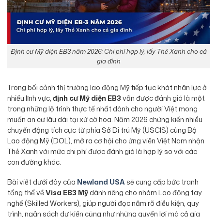
Định cư Mỹ diện EB3 năm 2026: Chi phí hợp lý, lấy Thẻ Xanh cho cả
gia đình
Trong bối cảnh thị trường lao động Mỹ tiếp tục khát nhân lực ở
nhiều lĩnh vực,
định cư Mỹ diện EB3
vẫn được đánh giá là một
trong những lộ trình thực tế nhất dành cho người Việt mong
muốn an cư lâu dài tại xứ cờ hoa. Năm 2026 chứng kiến nhiều
chuyển động tích cực từ phía Sở Di trú Mỹ (USCIS) cùng Bộ
Lao động Mỹ (DOL), mở ra cơ hội cho ứng viên Việt Nam nhận
Thẻ Xanh với mức chi phí được đánh giá là hợp lý so với các
con đường khác.
Bài viết dưới đây của
Newland USA
sẽ cung cấp bức tranh
tổng thể về
Visa EB3 Mỹ
dành riêng cho nhóm Lao động tay
nghề (Skilled Workers), giúp người đọc nắm rõ điều kiện, quy
trình, ngân sách dự kiến cũng như những quyền lợi mà cả gia