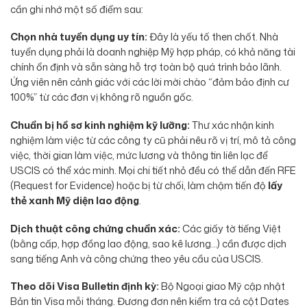
cần ghi nhớ một số điểm sau:
Chọn nhà tuyển dụng uy tín:
Đây là yếu tố then chốt. Nhà
tuyển dụng phải là doanh nghiệp Mỹ hợp pháp, có khả năng tài
chính ổn định và sẵn sàng hỗ trợ toàn bộ quá trình bảo lãnh.
Ứng viên nên cảnh giác với các lời mời chào “đảm bảo định cư
100%” từ các đơn vị không rõ nguồn gốc.
Chuẩn bị hồ sơ kinh nghiệm kỹ lưỡng:
Thư xác nhận kinh
nghiệm làm việc từ các công ty cũ phải nêu rõ vị trí, mô tả công
việc, thời gian làm việc, mức lương và thông tin liên lạc để
USCIS có thể xác minh. Mọi chi tiết nhỏ đều có thể dẫn đến RFE
(Request for Evidence) hoặc bị từ chối, làm chậm tiến độ
lấy
thẻ xanh Mỹ diện lao động
.
Dịch thuật công chứng chuẩn xác:
Các giấy tờ tiếng Việt
(bằng cấp, hợp đồng lao động, sao kê lương…) cần được dịch
sang tiếng Anh và công chứng theo yêu cầu của USCIS.
Theo dõi Visa Bulletin định kỳ:
Bộ Ngoại giao Mỹ cập nhật
Bản tin Visa mỗi tháng. Đương đơn nên kiểm tra cả cột Dates