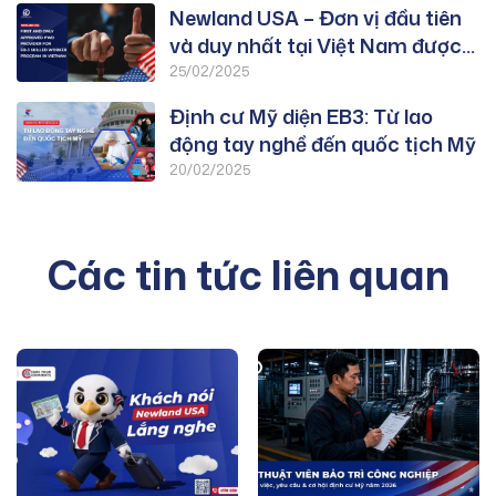
Newland USA – Đơn vị đầu tiên
và duy nhất tại Việt Nam được
duyệt PWD chương trình EB-3:
25/02/2025
Lao Động Tay Nghề
Định cư Mỹ diện EB3: Từ lao
động tay nghề đến quốc tịch Mỹ
20/02/2025
Các tin tức liên quan