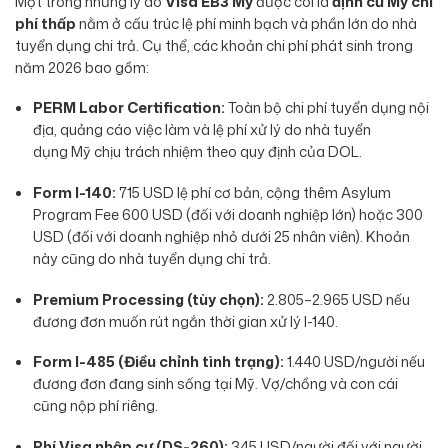
Một trong những lý do
Visa EB3 Mỹ
được coi là
định cư Mỹ chi
phí thấp
nằm ở cấu trúc lệ phí minh bạch và phần lớn do nhà
tuyển dụng chi trả. Cụ thể, các khoản chi phí phát sinh trong
năm 2026 bao gồm:
PERM Labor Certification:
Toàn bộ chi phí tuyển dụng nội
địa, quảng cáo việc làm và lệ phí xử lý do nhà tuyển
dụng Mỹ chịu trách nhiệm theo quy định của DOL.
Form I-140:
715 USD lệ phí cơ bản, cộng thêm Asylum
Program Fee 600 USD (đối với doanh nghiệp lớn) hoặc 300
USD (đối với doanh nghiệp nhỏ dưới 25 nhân viên). Khoản
này cũng do nhà tuyển dụng chi trả.
Premium Processing (tùy chọn):
2.805–2.965 USD nếu
đương đơn muốn rút ngắn thời gian xử lý I-140.
Form I-485 (Điều chỉnh tình trạng):
1.440 USD/người nếu
đương đơn đang sinh sống tại Mỹ. Vợ/chồng và con cái
cũng nộp phí riêng.
Phí Visa nhập cư (DS-260):
345 USD/người đối với người