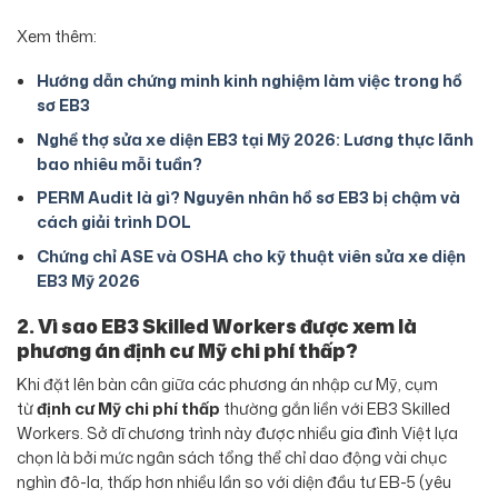
Xem thêm:
Hướng dẫn chứng minh kinh nghiệm làm việc trong hồ
sơ EB3
Nghề thợ sửa xe diện EB3 tại Mỹ 2026: Lương thực lãnh
bao nhiêu mỗi tuần?
PERM Audit là gì? Nguyên nhân hồ sơ EB3 bị chậm và
cách giải trình DOL
Chứng chỉ ASE và OSHA cho kỹ thuật viên sửa xe diện
EB3 Mỹ 2026
2. Vì sao EB3 Skilled Workers được xem là
phương án định cư Mỹ chi phí thấp?
Khi đặt lên bàn cân giữa các phương án nhập cư Mỹ, cụm
từ
định cư Mỹ chi phí thấp
thường gắn liền với EB3 Skilled
Workers. Sở dĩ chương trình này được nhiều gia đình Việt lựa
chọn là bởi mức ngân sách tổng thể chỉ dao động vài chục
nghìn đô-la, thấp hơn nhiều lần so với diện đầu tư EB-5 (yêu