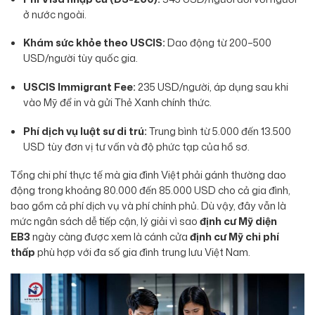
ở nước ngoài.
Khám sức khỏe theo USCIS:
Dao động từ 200–500
USD/người tùy quốc gia.
USCIS Immigrant Fee:
235 USD/người, áp dụng sau khi
vào Mỹ để in và gửi Thẻ Xanh chính thức.
Phí dịch vụ luật sư di trú:
Trung bình từ 5.000 đến 13.500
USD tùy đơn vị tư vấn và độ phức tạp của hồ sơ.
Tổng chi phí thực tế mà gia đình Việt phải gánh thường dao
động trong khoảng 80.000 đến 85.000 USD cho cả gia đình,
bao gồm cả phí dịch vụ và phí chính phủ. Dù vậy, đây vẫn là
mức ngân sách dễ tiếp cận, lý giải vì sao
định cư Mỹ diện
EB3
ngày càng được xem là cánh cửa
định cư Mỹ chi phí
thấp
phù hợp với đa số gia đình trung lưu Việt Nam.