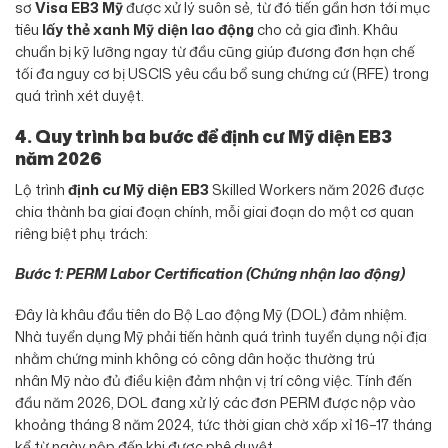
sơ
Visa EB3 Mỹ
được xử lý suôn sẻ, từ đó tiến gần hơn tới mục
tiêu
lấy thẻ xanh Mỹ diện lao động
cho cả gia đình. Khâu
chuẩn bị kỹ lưỡng ngay từ đầu cũng giúp đương đơn hạn chế
tối đa nguy cơ bị USCIS yêu cầu bổ sung chứng cứ (RFE) trong
quá trình xét duyệt.
4. Quy trình ba bước để định cư Mỹ diện EB3
năm 2026
Lộ trình
định cư Mỹ diện EB3
Skilled Workers năm 2026 được
chia thành ba giai đoạn chính, mỗi giai đoạn do một cơ quan
riêng biệt phụ trách:
Bước 1: PERM Labor Certification (Chứng nhận lao động)
Đây là khâu đầu tiên do Bộ Lao động Mỹ (DOL) đảm nhiệm.
Nhà tuyển dụng Mỹ phải tiến hành quá trình tuyển dụng nội địa
nhằm chứng minh không có công dân hoặc thường trú
nhân Mỹ nào đủ điều kiện đảm nhận vị trí công việc. Tính đến
đầu năm 2026, DOL đang xử lý các đơn PERM được nộp vào
khoảng tháng 8 năm 2024, tức thời gian chờ xấp xỉ 16–17 tháng
kể từ ngày nộp đến khi được phê duyệt.