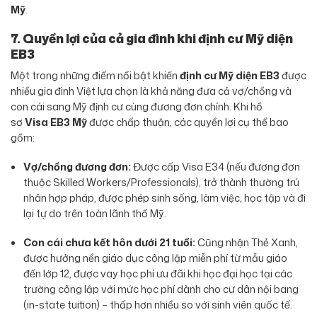
Mỹ
.
7. Quyền lợi của cả gia đình khi định cư Mỹ diện
EB3
Một trong những điểm nổi bật khiến
định cư Mỹ diện EB3
được
nhiều gia đình Việt lựa chọn là khả năng đưa cả vợ/chồng và
con cái sang Mỹ định cư cùng đương đơn chính. Khi hồ
sơ
Visa EB3 Mỹ
được chấp thuận, các quyền lợi cụ thể bao
gồm:
Vợ/chồng đương đơn:
Được cấp Visa E34 (nếu đương đơn
thuộc Skilled Workers/Professionals), trở thành thường trú
nhân hợp pháp, được phép sinh sống, làm việc, học tập và đi
lại tự do trên toàn lãnh thổ Mỹ.
Con cái chưa kết hôn dưới 21 tuổi:
Cũng nhận Thẻ Xanh,
được hưởng nền giáo dục công lập miễn phí từ mẫu giáo
đến lớp 12, được vay học phí ưu đãi khi học đại học tại các
trường công lập với mức học phí dành cho cư dân nội bang
(in-state tuition) – thấp hơn nhiều so với sinh viên quốc tế.