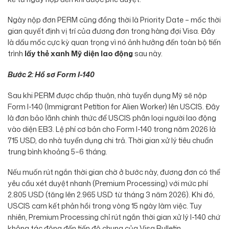
Ngày nộp đơn PERM cũng đồng thời là Priority Date – mốc thời
gian quyết định vị trí của đương đơn trong hàng đợi Visa. Đây
là dấu mốc cực kỳ quan trọng vì nó ảnh hưởng đến toàn bộ tiến
trình
lấy thẻ xanh Mỹ diện lao động
sau này.
Bước 2: Hồ sơ Form I-140
Sau khi PERM được chấp thuận, nhà tuyển dụng Mỹ sẽ nộp
Form I-140 (Immigrant Petition for Alien Worker) lên USCIS. Đây
là đơn bảo lãnh chính thức để USCIS phân loại người lao động
vào diện EB3. Lệ phí cơ bản cho Form I-140 trong năm 2026 là
715 USD, do nhà tuyển dụng chi trả. Thời gian xử lý tiêu chuẩn
trung bình khoảng 5–6 tháng.
Nếu muốn rút ngắn thời gian chờ ở bước này, đương đơn có thể
yêu cầu xét duyệt nhanh (Premium Processing) với mức phí
2.805 USD (tăng lên 2.965 USD từ tháng 3 năm 2026). Khi đó,
USCIS cam kết phản hồi trong vòng 15 ngày làm việc. Tuy
nhiên, Premium Processing chỉ rút ngắn thời gian xử lý I-140 chứ
không tác động đến tiến độ chung của Visa Bulletin.