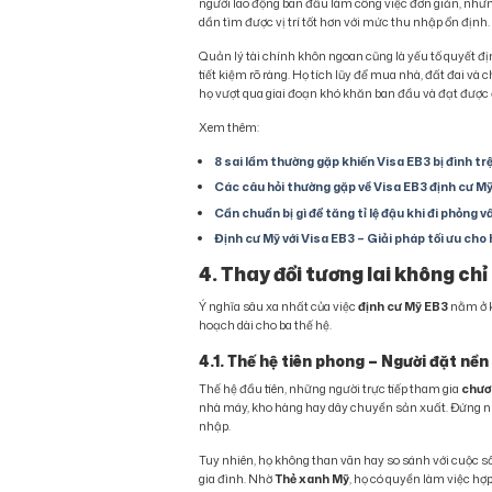
người lao động ban đầu làm công việc đơn giản, như
dần tìm được vị trí tốt hơn với mức thu nhập ổn định.
Quản lý tài chính khôn ngoan cũng là yếu tố quyết đị
tiết kiệm rõ ràng. Họ tích lũy để mua nhà, đất đai và
họ vượt qua giai đoạn khó khăn ban đầu và đạt được ổ
Xem thêm:
8 sai lầm thường gặp khiến Visa EB3 bị đình tr
Các câu hỏi thường gặp về Visa EB3 định cư M
Cần chuẩn bị gì để tăng tỉ lệ đậu khi đi phỏng 
Định cư Mỹ với Visa EB3 – Giải pháp tối ưu cho
4. Thay đổi tương lai không chỉ
Ý nghĩa sâu xa nhất của việc
định cư Mỹ EB3
nằm ở k
hoạch dài cho ba thế hệ.
4.1. Thế hệ tiên phong – Người đặt nề
Thế hệ đầu tiên, những người trực tiếp tham gia
chươ
nhà máy, kho hàng hay dây chuyền sản xuất. Đứng nhiề
nhập.
Tuy nhiên, họ không than vãn hay so sánh với cuộc s
gia đình. Nhờ
Thẻ xanh Mỹ
, họ có quyền làm việc hợp 