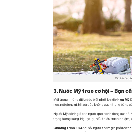
Giá trị của 
3. Nước Mỹ trao cơ hội – Bạn cần
Một trong những điều đặc biệt nhất khi
định cư Mỹ
l
nào, nói giọng gì, tất cả đều không quan trọng bằng c
Người Mỹ đánh giá con người qua hành động cụ thể. N
trọng tương xứng. Ngược lại, nếu thiếu trách nhiệm, 
Chương trình EB3
đòi hỏi người tham gia phải có ti