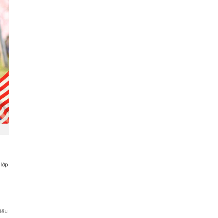
 lớp
hiều