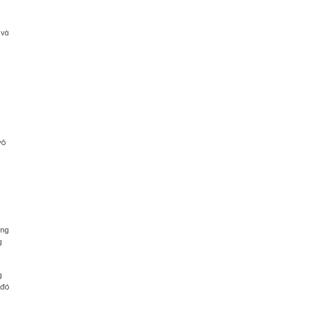
 và
vô
ếng
g
g
 đó