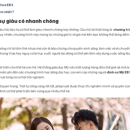
Visa EB3
kém nhất?
 sự giàu có nhanh chóng
u hỏi liệu họ có thể làm giàu nhanh chóng hay không. Câu trả lời thật lòng là:
chương tr
y nhiên, chương trình này mang lại những giá trị vô giá mà tiền bạc không thể đong đếm
ông chỉ là tấm thẻ nhựa mà còn là bảo chứng cho quyền sinh sống, làm việc và di chuyể
 trạng Visa hay nguy cơ bị trục xuất, người lao động có thể yên tâm xây dựng cuộc sống lâ
 triển cho thế hệ con trẻ. Hệ thống giáo dục Mỹ với chất lượng hàng đầu thế giới sẽ mở ra
 miễn phí đến các chương trình học bổng đại học, con em của những người
định cư Mỹ EB
hưa từng có cơ hội trải nghiệm.
ố quan trọng. Trật tự công cộng rất tốt, pháp luật được thực thi nghiêm minh và quyền co
đình có thể phát triển bền vững qua nhiều thế hệ.