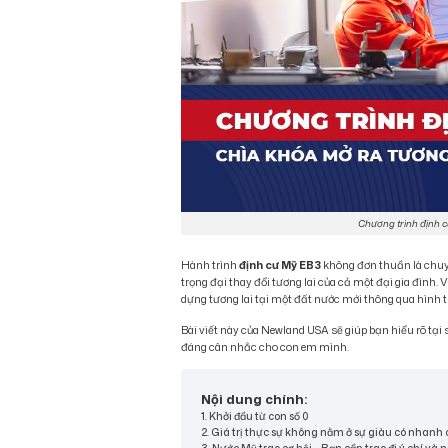
Chương trình định cư
Hành trình
định cư Mỹ EB3
không đơn thuần là chuy
trọng đại thay đổi tương lai của cả một đại gia đình. 
dựng tương lai tại một đất nước mới thông qua hình th
Bài viết này của Newland USA sẽ giúp bạn hiểu rõ tại
đáng cân nhắc cho con em mình.
Nội dung chính:
1. Khởi đầu từ con số 0
2. Giá trị thực sự không nằm ở sự giàu có nhanh
3. Nước Mỹ trao cơ hội – Bạn cần trao đi ý chí và n