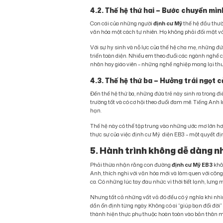
4.2. Thế hệ thứ hai – Bước chuyển mì
Con cái của những người
định cư Mỹ
thế hệ đầu thườn
văn hóa một cách tự nhiên. Họ không phải đối mặt vớ
Với sự hy sinh và nỗ lực của thế hệ cha mẹ, những đ
triển toàn diện. Nhiều em theo đuổi các ngành nghề c
nhân hay giáo viên – những nghề nghiệp mang lại thu
4.3. Thế hệ thứ ba – Hưởng trái ngọt c
Đến thế hệ thứ ba, những đứa trẻ này sinh ra trong đi
trường tốt và có cơ hội theo đuổi đam mê. Tiếng Anh 
hạn.
Thế hệ này có thể tập trung vào những ước mơ lớn hơn
thực sự của việc định cư Mỹ diện EB3 – một quyết đị
5. Hành trình không dễ dàng 
Phải thừa nhận rằng con đường
định cư Mỹ EB3
khôn
Anh, thích nghi với văn hóa mới và làm quen với côn
ca. Có những lúc tay đau nhức vì thời tiết lạnh, lưng m
Nhưng tất cả những vất vả đó đều có ý nghĩa khi nhì
dần ổn định từng ngày. Không có ai “giúp bạn đổi đời
thành hiện thực phụ thuộc hoàn toàn vào bản thân m