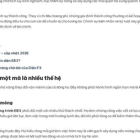
ng nhờ tích lũy kinh nghiệm, học thêm kỹ năng và xây dựng các mối quan hệ xung quanh, 
nh sự thành công. Thay vì chi tiêu hoang phí, những gia đình thành công thường có kế ho
 chủ động đầu tư cho con cái để chuẩn bị cho tương lai. Chính sự kiên nhẫn và kỷ luật này g
n định về tài chính.
ệ
ỹ – cập nhật 2025
vấn diện EB3?
 hàng chờ dài của Diện F3
 một mà là nhiều thế hệ
hả năng thay đổi vận mệnh của cả dòng họ. Đây không phải hành trình ngắn hạn mà là 
n móng
ng trình EB3
, phải đối mặt với nhiều thử thách nhất. Họ làm những công việc vất vả tại 
u giờ liên tục, làm việc trong môi trường lạnh lẽo, đôi khi phải tăng ca để kiếm thêm th
ống trước đây. Họ hiểu rằng mỗi giờ làm việc hôm nay là viên gạch xây dựng nền móng ch
pháp, được bảo vệ bởi luật lao động và có cơ hội tích lũy tài sản.