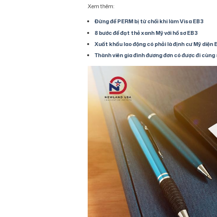
Xem thêm:
Đừng để PERM bị từ chối khi làm Visa EB3
8 bước để đạt thẻ xanh Mỹ với hồ sơ EB3
Xuất khẩu lao động có phải là định cư Mỹ diện
Thành viên gia đình đương đơn có được đi cùn