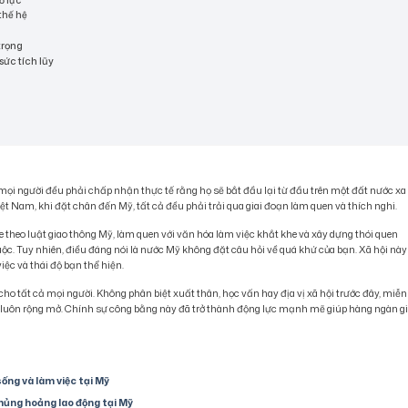
thế hệ
trọng
sức tích lũy
 mọi người đều phải chấp nhận thực tế rằng họ sẽ bắt đầu lại từ đầu trên một đất nước xa 
ệt Nam, khi đặt chân đến Mỹ, tất cả đều phải trải qua giai đoạn làm quen và thích nghi.
e theo luật giao thông Mỹ, làm quen với văn hóa làm việc khắt khe và xây dựng thói quen
uộc. Tuy nhiên, điều đáng nói là nước Mỹ không đặt câu hỏi về quá khứ của bạn. Xã hội này
ệc và thái độ bạn thể hiện.
 tất cả mọi người. Không phân biệt xuất thân, học vấn hay địa vị xã hội trước đây, miễn
sẽ luôn rộng mở. Chính sự công bằng này đã trở thành động lực mạnh mẽ giúp hàng ngàn g
sống và làm việc tại Mỹ
hủng hoảng lao động tại Mỹ