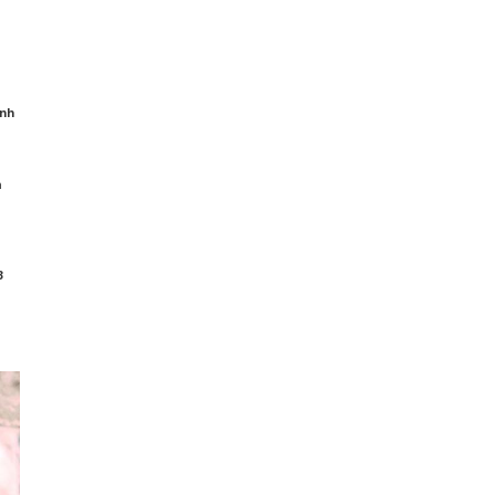
ình
n
u
3
n