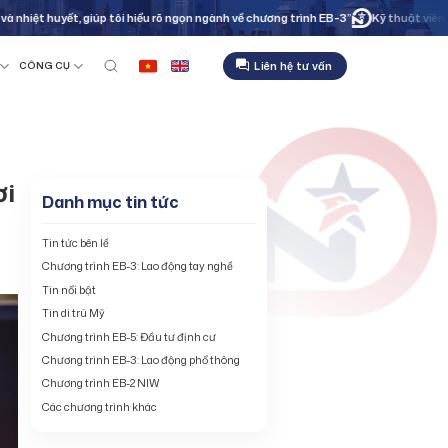
ết, giúp tôi hiểu rõ ngọn ngành về chương trình EB-3”
Kỹ thuật viên bảo trì côn
Liên hệ tư vấn
CÔNG CỤ
ơi
Danh mục tin tức
Tin tức bên lề
Chương trình EB-3: Lao động tay nghề
Tin nổi bật
Tin di trú Mỹ
Chương trình EB-5: Đầu tư định cư
Chương trình EB-3: Lao động phổ thông
Chương trình EB-2 NIW
Các chương trình khác