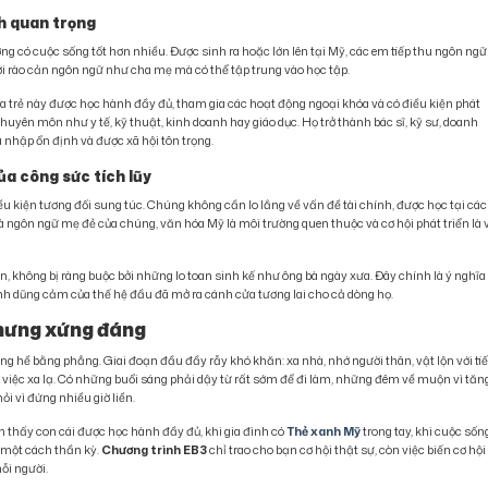
nh quan trọng
g có cuộc sống tốt hơn nhiều. Được sinh ra hoặc lớn lên tại Mỹ, các em tiếp thu ngôn ngữ
i rào cản ngôn ngữ như cha mẹ mà có thể tập trung vào học tập.
ứa trẻ này được học hành đầy đủ, tham gia các hoạt động ngoại khóa và có điều kiện phát
huyên môn như y tế, kỹ thuật, kinh doanh hay giáo dục. Họ trở thành bác sĩ, kỹ sư, doanh
 nhập ổn định và được xã hội tôn trọng.
ủa công sức tích lũy
ều kiện tương đối sung túc. Chúng không cần lo lắng về vấn đề tài chính, được học tại các
là ngôn ngữ mẹ đẻ của chúng, văn hóa Mỹ là môi trường quen thuộc và cơ hội phát triển là 
, không bị ràng buộc bởi những lo toan sinh kế như ông bà ngày xưa. Đây chính là ý nghĩa
nh dũng cảm của thế hệ đầu đã mở ra cánh cửa tương lai cho cả dòng họ.
nhưng xứng đáng
g hề bằng phẳng. Giai đoạn đầu đầy rẫy khó khăn: xa nhà, nhớ người thân, vật lộn với ti
g việc xa lạ. Có những buổi sáng phải dậy từ rất sớm để đi làm, những đêm về muộn vì tăn
ỏi vì đứng nhiều giờ liền.
n thấy con cái được học hành đầy đủ, khi gia đình có
Thẻ xanh Mỹ
trong tay, khi cuộc sốn
” một cách thần kỳ.
Chương trình EB3
chỉ trao cho bạn cơ hội thật sự, còn việc biến cơ hội
ỗi người.