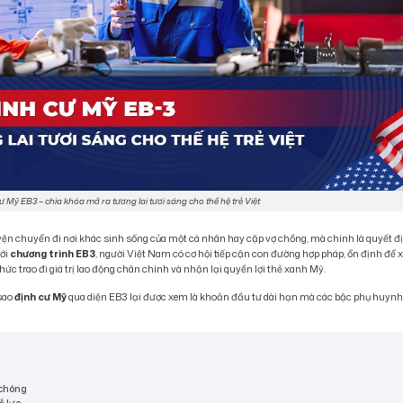
 Mỹ EB3 – chìa khóa mở ra tương lai tươi sáng cho thế hệ trẻ Việt
ện chuyển đi nơi khác sinh sống của một cá nhân hay cặp vợ chồng, mà chính là quyết đ
Với
chương trình EB3
, người Việt Nam có cơ hội tiếp cận con đường hợp pháp, ổn định để 
ức trao đi giá trị lao động chân chính và nhận lại quyền lợi thẻ xanh Mỹ.
 sao
định cư Mỹ
qua diện EB3 lại được xem là khoản đầu tư dài hạn mà các bậc phụ huyn
 chóng
ỗ lực