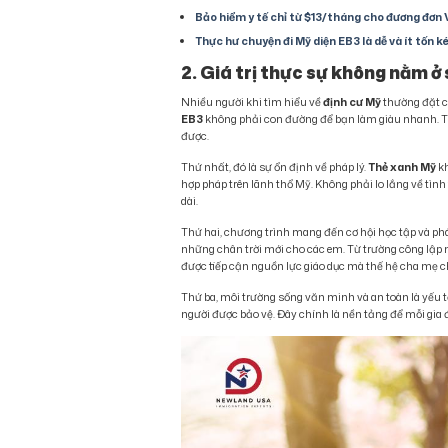
Bảo hiểm y tế chỉ từ $13/tháng cho đương đơn 
Thực hư chuyện đi Mỹ diện EB3 là dễ và ít tốn 
2. Giá trị thực sự không nằm ở
Nhiều người khi tìm hiểu về
định cư Mỹ
thường đặt câ
EB3
không phải con đường để bạn làm giàu nhanh. Tu
được.
Thứ nhất, đó là sự ổn định về pháp lý.
Thẻ xanh Mỹ
kh
hợp pháp trên lãnh thổ Mỹ. Không phải lo lắng về tình
dài.
Thứ hai, chương trình mang đến cơ hội học tập và phát
những chân trời mới cho các em. Từ trường công lập
được tiếp cận nguồn lực giáo dục mà thế hệ cha mẹ c
Thứ ba, môi trường sống văn minh và an toàn là yếu t
người được bảo vệ. Đây chính là nền tảng để mỗi gia 