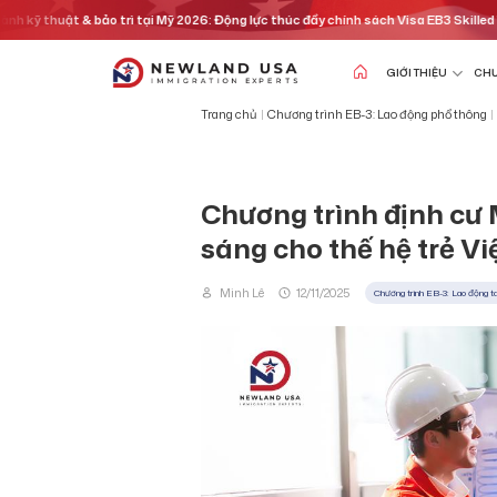
Chuyển
ật & bảo trì tại Mỹ 2026: Động lực thúc đẩy chính sách Visa EB3 Skilled Workers
đến
nội
dung
GIỚI THIỆU
CHƯ
Trang chủ
|
Chương trình EB-3: Lao động phổ thông
|
Chương trình định cư 
sáng cho thế hệ trẻ Vi
Minh Lê
12/11/2025
Chương trình EB-3: Lao động t