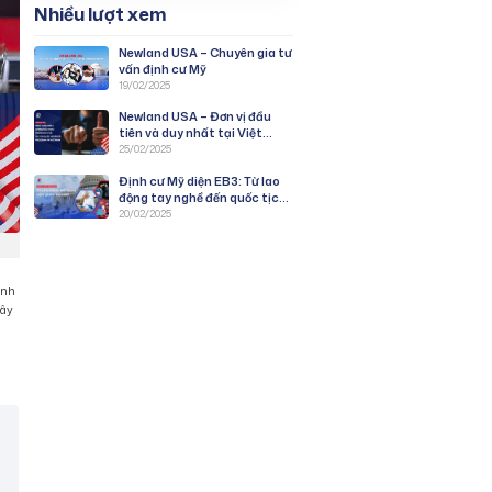
Nhiều lượt xem
Newland USA – Chuyên gia tư
vấn định cư Mỹ
19/02/2025
Newland USA – Đơn vị đầu
tiên và duy nhất tại Việt
Nam được duyệt PWD
25/02/2025
chương trình EB-3: Lao Động
Định cư Mỹ diện EB3: Từ lao
Tay Nghề
động tay nghề đến quốc tịch
Mỹ
20/02/2025
ịnh
xây
h