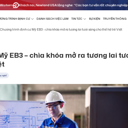
Khách nói, Newland USA lắng nghe: “Các bạn tư vấn rất chuyên nghiệp và nhiệt huy
ƠNG TRÌNH ĐỊNH CƯ
DANH SÁCH VIỆC LÀM
TIN TỨC
SỰ KIỆN
TRUYỀN THÔNG
Chương trình định cư Mỹ EB3 – chìa khóa mở ra tương lai tươi sáng cho thế hệ trẻ Việt
Mỹ EB3 – chìa khóa mở ra tương lai tư
ệt
ay nghề