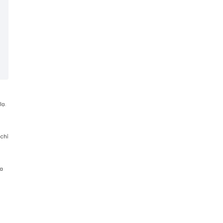
lạ.
 chỉ
ia