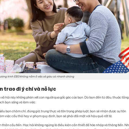
chương trình EB3 không nằm ở việc sẽ giàu có nhanh chóng
 trao đi ý chí và nỗ lực
à xã hội này không phán xét con người qua gốc gác của bạn. Dù bạn đến từ đâu, thuộc tầng
ách bạn sống và làm việc.
ếu bạn chăm chỉ, đúng giờ, trung thực và tôn trọng pháp luật, bạn sẽ nhận được sự tôn
làm việc cẩu thả hay vi phạm quy định, bạn sẽ phải đối mặt với hậu quả rất tệ.
nh thần cầu tiến. Học hỏi không ngừng là điều kiện cần thiết để hòa nhập và thăng tiến. N