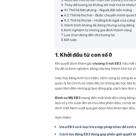
4. Thay đổi tương lai không chỉ một mà là nhiều 
4.1. Thế hệ tiên phong – Người đặt nền móng
4.2. Thế hệ thứ hai – Bước chuyển mình quan 
4.3. Thế hệ thứ ba – Hưởng trái ngọt của công 
5. Hành trình không dễ dàng nhưng xứng đáng
6. Kinh nghiệm từ những gia đình thành công
7. Lựa chọn đúng đắn cho tương lai
8. Kết luận
1. Khởi đầu từ con số 0
Khi quyết định tham gia
chương trình EB3
, hầu hết
Dù đã có kinh nghiệm, bằng cấp hay thành tích tại Vi
Việc học tiếng Anh từ cơ bản, nắm vững kỹ năng lái x
quản lý tài chính cá nhân đều là những bài học bắt b
quan tâm đến những gì bạn đóng góp, cách bạn làm vi
Định cư Mỹ EB3
mang đến một khởi đầu công bằng cho
bạn có ý chí vươn lên và chịu khó phấn đấu, cơ hội 
đình Việt Nam vượt qua giai đoạn khó khăn ban đầu.
Xem thêm:
Visa EB3 và 6 loại Visa hợp pháp khác để sinh 
Cách lao động EB3 đang góp phần giải quyết k