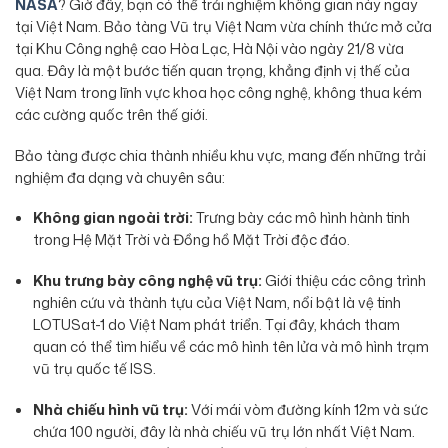
NASA
? Giờ đây, bạn có thể trải nghiệm không gian này ngay
tại Việt Nam. Bảo tàng Vũ trụ Việt Nam vừa chính thức mở cửa
tại Khu Công nghệ cao Hòa Lạc, Hà Nội vào ngày 21/8 vừa
qua. Đây là một bước tiến quan trọng, khẳng định vị thế của
Việt Nam trong lĩnh vực khoa học công nghệ, không thua kém
các cường quốc trên thế giới.
Bảo tàng được chia thành nhiều khu vực, mang đến những trải
nghiệm đa dạng và chuyên sâu:
Không gian ngoài trời:
Trưng bày các mô hình hành tinh
trong Hệ Mặt Trời và Đồng hồ Mặt Trời độc đáo.
Khu trưng bày công nghệ vũ trụ:
Giới thiệu các công trình
nghiên cứu và thành tựu của Việt Nam, nổi bật là vệ tinh
LOTUSat-1 do Việt Nam phát triển. Tại đây, khách tham
quan có thể tìm hiểu về các mô hình tên lửa và mô hình trạm
vũ trụ quốc tế ISS.
Nhà chiếu hình vũ trụ:
Với mái vòm đường kính 12m và sức
chứa 100 người, đây là nhà chiếu vũ trụ lớn nhất Việt Nam.