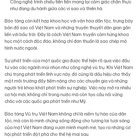
Công nghệ trình chiếu tiên tiến mang lại cảm giác chân thực
như đang du hành giữa các vì sao và thiên hà.
Bảo tàng còn kết hợp khoa học với văn hóa dân tộc, trưng bày
bản đồ sao cổ Việt Nam và những truyền thuyết dân gian gắn
liền với bầu trời. Đây là cách Việt Nam truyền cảm hứng khoa
học một cách độc đáo, không chỉ đơn thuần là sao chép mô
hình nước ngoài.
Sự phát triển của một quốc gia được thể hiện rõ qua việc đầu
tư vào các ngành mũi nhọn như công nghệ vũ trụ. Khi Việt Nam
chú trọng phát triển lĩnh vực này, đó cũng là dấu hiệu cho thấy
một môi trường đầy tiềm năng cho các chuyên gia và những
người trẻ khao khát phát triển sự nghiệp. Việc này mở ra nhiều
cơ hội mới, không chỉ trong nước mà còn tạo cầu nối vững
chắc với các quốc gia phát triển như Mỹ.
Bảo tàng Vũ trụ Việt Nam không chỉ là niềm tự hào của dân
tộc, mà còn là minh chứng sống động cho tương lai tươi sáng
của một Việt Nam đang vươn mình mạnh mẽ, tạo ra những cơ
hội phát triển đột phá cho thế hệ mai sau.