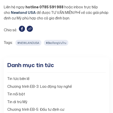
Liên hệ ngay
hotline 0785 591 988
hoặc inbox trực tiếp
cho
Newland USA
để được TƯ VẤN MIỄN PHÍ về các giải pháp
định cư Mỹ phù hợp cho cả gia đình bạn.
Chia sẻ:
Tags:
#NEWLANDUSA
#BaoTangVuTru
Danh mục tin tức
Tin tức bên lề
Chương trình EB-3: Lao động tay nghề
Tin nổi bật
Tin di trú Mỹ
Chương trình EB-5: Đầu tư định cư