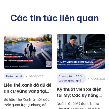
Các tin tức liên quan
Tin tức bên lề
07/08/2026
Chương trình EB-3:
07/08/2026
Lao động tay nghề
Liệu thẻ xanh đã đủ để
Kỹ thuật viên xe điện
an cư vững vàng tại
tại Mỹ: Các kỹ năng
Mỹ khi gia đình thiếu
Sở hữu Thẻ Xanh là một dấu
“vàng” giúp thợ ô tô
chiến lược chọn học
Ngành ô tô Mỹ đang bước
mốc quan trọng, nhưng đó
Việt đón đầu xu hướng
vào giai đoạn chuyển đổi từ