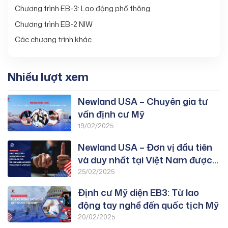
Chương trình EB-3: Lao động phổ thông
Chương trình EB-2 NIW
Các chương trình khác
Nhiều lượt xem
Newland USA – Chuyên gia tư
vấn định cư Mỹ
19/02/2025
Newland USA – Đơn vị đầu tiên
và duy nhất tại Việt Nam được
duyệt PWD chương trình EB-3:
25/02/2025
Lao Động Tay Nghề
Định cư Mỹ diện EB3: Từ lao
động tay nghề đến quốc tịch Mỹ
20/02/2025