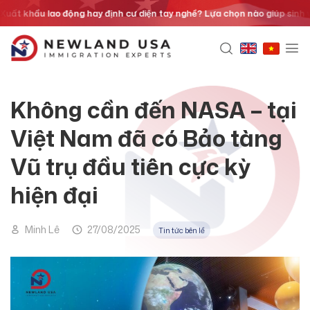
Chuyển
t khẩu lao động hay định cư diện tay nghề? Lựa chọn nào giúp sinh viên
đến
nội
dung
Không cần đến NASA – tại
Việt Nam đã có Bảo tàng
Vũ trụ đầu tiên cực kỳ
hiện đại
Minh Lê
27/08/2025
Tin tức bên lề