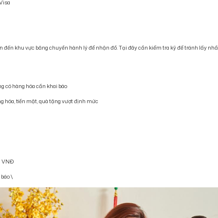
 Visa
ển đến khu vực băng chuyền hành lý để nhận đồ. Tại đây cần kiểm tra kỹ để tránh lấy n
g có hàng hóa cần khai báo
 hóa, tiền mặt, quà tặng vượt định mức
ệu VNĐ
 báo
\