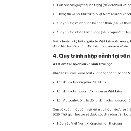
Bản sao các giấy tờ quan trọng (để đối chiếu khi c
Thông tin về nơi lưu trú tại Việt Nam (địa chỉ kh
Giấy chứng minh quan hệ nhân thân (nếu về thăm
Giấy chứng nhận tiêm chủng (nếu có quy định từ 
Việc chuẩn bị kỹ lưỡng
giấy tờ Việt kiều cần mang 
đáng tiếc tại cửa khẩu, đặc biệt trong mùa cao điểm 
4. Quy trình nhập cảnh tại sâ
4.1. Kiểm tra hộ chiếu và sinh trắc học
Khi đến khu vực kiểm soát xuất nhập cảnh, bà con
V
Làn dành cho công dân Việt Nam
Làn dành cho người nước ngoài và
Việt kiều
Làn Autogate (cổng tự động) dành cho người có hộ 
Cán bộ xuất nhập cảnh sẽ kiểm tra hộ chiếu, Visa (n
2025. Thời gian lưu trú sẽ được xác định dựa trên loại 
Hộ chiếu Việt Nam: không giới hạn thời gian