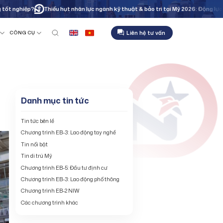
iệp?
Thiếu hụt nhân lực ngành kỹ thuật & bảo trì tại Mỹ 2026: Động lực thúc đẩy
Liên hệ tư vấn
CÔNG CỤ
Danh mục tin tức
Tin tức bên lề
Chương trình EB-3: Lao động tay nghề
Tin nổi bật
Tin di trú Mỹ
Chương trình EB-5: Đầu tư định cư
Chương trình EB-3: Lao động phổ thông
Chương trình EB-2 NIW
Các chương trình khác