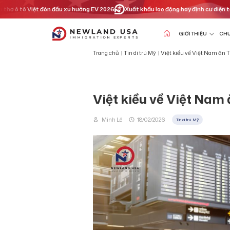
Chuyển
tô Việt đón đầu xu hướng EV 2026
Xuất khẩu lao động hay định cư diện tay nghề? 
đến
nội
dung
GIỚI THIỆU
CHƯ
Trang chủ
|
Tin di trú Mỹ
|
Việt kiều về Việt Nam ăn T
Việt kiều về Việt Nam 
Minh Lê
18/02/2026
Tin di trú Mỹ