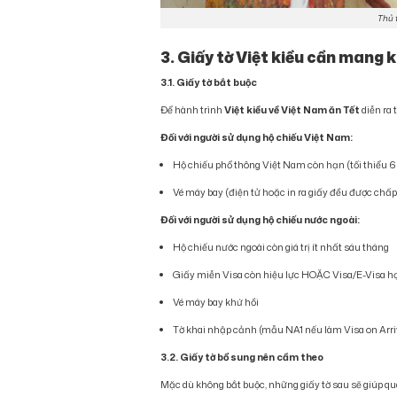
Thủ t
3. Giấy tờ Việt kiều cần mang k
3.1. Giấy tờ bắt buộc
Để hành trình
Việt kiều về Việt Nam
ăn Tết
diễn ra 
Đối với người sử dụng hộ chiếu Việt Nam:
Hộ chiếu phổ thông Việt Nam còn hạn (tối thiểu 6
Vé máy bay (điện tử hoặc in ra giấy đều được chấ
Đối với người sử dụng hộ chiếu nước ngoài:
Hộ chiếu nước ngoài còn giá trị ít nhất sáu tháng
Giấy miễn Visa còn hiệu lực HOẶC Visa/E-Visa hợ
Vé máy bay khứ hồi
Tờ khai nhập cảnh (mẫu NA1 nếu làm Visa on Arri
3.2. Giấy tờ bổ sung nên cầm theo
Mặc dù không bắt buộc, những giấy tờ sau sẽ giúp q