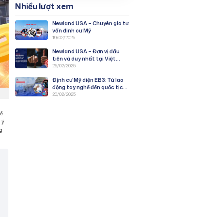
Nhiều lượt xem
Newland USA – Chuyên gia tư
vấn định cư Mỹ
19/02/2025
Newland USA – Đơn vị đầu
tiên và duy nhất tại Việt
Nam được duyệt PWD
25/02/2025
chương trình EB-3: Lao Động
Định cư Mỹ diện EB3: Từ lao
Tay Nghề
động tay nghề đến quốc tịch
Mỹ
20/02/2025
về
 ý
g