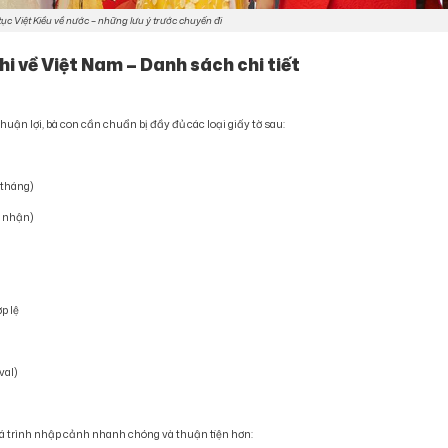
ục Việt Kiều về nước – những lưu ý trước chuyến đi
hi về Việt Nam – Danh sách chi tiết
thuận lợi, bà con cần chuẩn bị đầy đủ các loại giấy tờ sau:
 tháng)
p nhận)
p lệ
val)
uá trình nhập cảnh nhanh chóng và thuận tiện hơn: