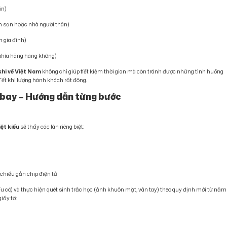
ần)
ách sạn hoặc nhà người thân)
 gia đình)
phía hãng hàng không)
khi về Việt Nam
không chỉ giúp tiết kiệm thời gian mà còn tránh được những tình huống
Tết khi lượng hành khách rất đông.
n bay – Hướng dẫn từng bước
iệt kiều
sẽ thấy các làn riêng biệt:
chiếu gắn chip điện tử
ếu có) và thực hiện quét sinh trắc học (ảnh khuôn mặt, vân tay) theo quy định mới từ năm
giấy tờ: