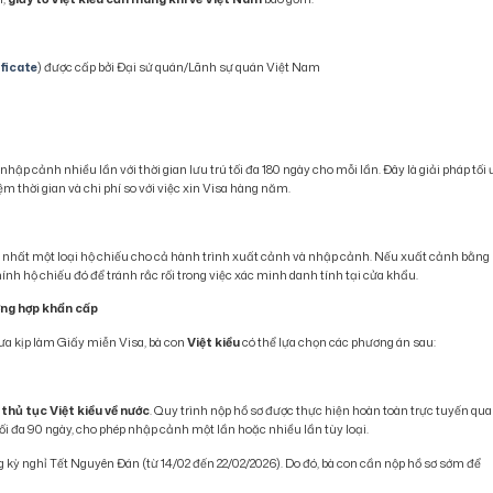
ficate
) được cấp bởi Đại sứ quán/Lãnh sự quán Việt Nam
hập cảnh nhiều lần với thời gian lưu trú tối đa 180 ngày cho mỗi lần. Đây là giải pháp tối
iệm thời gian và chi phí so với việc xin Visa hàng năm.
ng nhất một loại hộ chiếu cho cả hành trình xuất cảnh và nhập cảnh. Nếu xuất cảnh bằng
h hộ chiếu đó để tránh rắc rối trong việc xác minh danh tính tại cửa khẩu.
ường hợp khẩn cấp
a kịp làm Giấy miễn Visa, bà con
Việt kiều
có thể lựa chọn các phương án sau:
a
thủ tục Việt kiều về nước
. Quy trình nộp hồ sơ được thực hiện hoàn toàn trực tuyến qua
ối đa 90 ngày, cho phép nhập cảnh một lần hoặc nhiều lần tùy loại.
 kỳ nghỉ Tết Nguyên Đán (từ 14/02 đến 22/02/2026). Do đó, bà con cần nộp hồ sơ sớm để