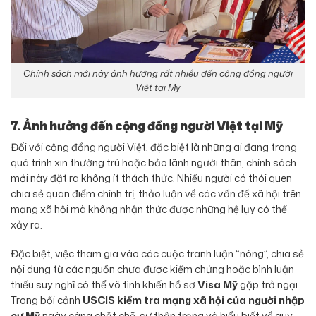
Chính sách mới này ảnh hướng rất nhiều đến cộng đồng người
Việt tại Mỹ
7. Ảnh hưởng đến cộng đồng người Việt tại Mỹ
Đối với cộng đồng người Việt, đặc biệt là những ai đang trong
quá trình xin thường trú hoặc bảo lãnh người thân, chính sách
mới này đặt ra không ít thách thức. Nhiều người có thói quen
chia sẻ quan điểm chính trị, thảo luận về các vấn đề xã hội trên
mạng xã hội mà không nhận thức được những hệ lụy có thể
xảy ra.
Đặc biệt, việc tham gia vào các cuộc tranh luận “nóng”, chia sẻ
nội dung từ các nguồn chưa được kiểm chứng hoặc bình luận
thiếu suy nghĩ có thể vô tình khiến hồ sơ
Visa Mỹ
gặp trở ngại.
Trong bối cảnh
USCIS kiểm tra mạng xã hội của người nhập
cư Mỹ
ngày càng chặt chẽ, sự thận trọng và hiểu biết về quy