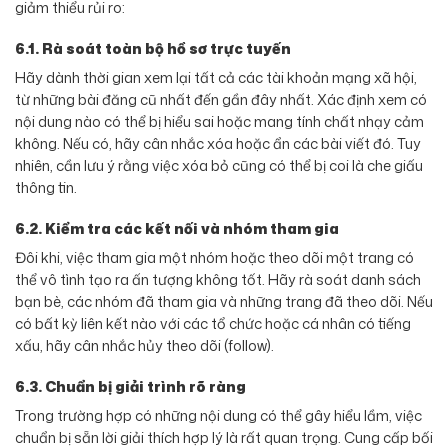
giảm thiểu rủi ro:
6.1. Rà soát toàn bộ hồ sơ trực tuyến
Hãy dành thời gian xem lại tất cả các tài khoản mạng xã hội,
từ những bài đăng cũ nhất đến gần đây nhất. Xác định xem có
nội dung nào có thể bị hiểu sai hoặc mang tính chất nhạy cảm
không. Nếu có, hãy cân nhắc xóa hoặc ẩn các bài viết đó. Tuy
nhiên, cần lưu ý rằng việc xóa bỏ cũng có thể bị coi là che giấu
thông tin.
6.2. Kiểm tra các kết nối và nhóm tham gia
Đôi khi, việc tham gia một nhóm hoặc theo dõi một trang có
thể vô tình tạo ra ấn tượng không tốt. Hãy rà soát danh sách
bạn bè, các nhóm đã tham gia và những trang đã theo dõi. Nếu
có bất kỳ liên kết nào với các tổ chức hoặc cá nhân có tiếng
xấu, hãy cân nhắc hủy theo dõi (follow).
6.3. Chuẩn bị giải trình rõ ràng
Trong trường hợp có những nội dung có thể gây hiểu lầm, việc
chuẩn bị sẵn lời giải thích hợp lý là rất quan trọng. Cung cấp bối