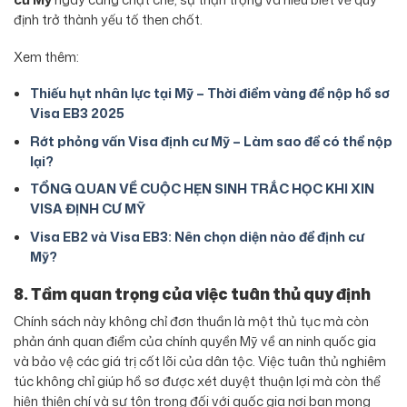
định trở thành yếu tố then chốt.
Xem thêm:
Thiếu hụt nhân lực tại Mỹ – Thời điểm vàng để nộp hồ sơ
Visa EB3 2025
Rớt phỏng vấn Visa định cư Mỹ – Làm sao để có thể nộp
lại?
TỔNG QUAN VỀ CUỘC HẸN SINH TRẮC HỌC KHI XIN
VISA ĐỊNH CƯ MỸ
Visa EB2 và Visa EB3: Nên chọn diện nào để định cư
Mỹ?
8. Tầm quan trọng của việc tuân thủ quy định
Chính sách này không chỉ đơn thuần là một thủ tục mà còn
phản ánh quan điểm của chính quyền Mỹ về an ninh quốc gia
và bảo vệ các giá trị cốt lõi của dân tộc. Việc tuân thủ nghiêm
túc không chỉ giúp hồ sơ được xét duyệt thuận lợi mà còn thể
hiện thiện chí và sự tôn trọng đối với quốc gia nơi bạn mong