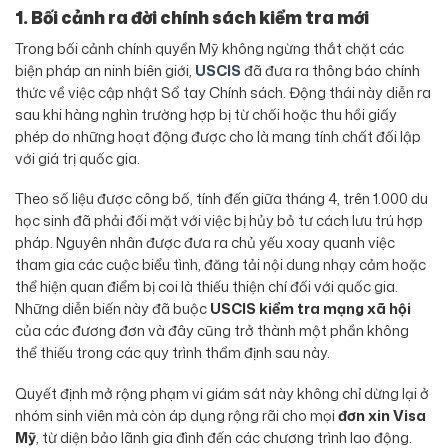
1. Bối cảnh ra đời chính sách kiểm tra mới
Trong bối cảnh chính quyền Mỹ không ngừng thắt chặt các
biện pháp an ninh biên giới,
USCIS
đã đưa ra thông báo chính
thức về việc cập nhật Sổ tay Chính sách. Động thái này diễn ra
sau khi hàng nghìn trường hợp bị từ chối hoặc thu hồi giấy
phép do những hoạt động được cho là mang tính chất đối lập
với giá trị quốc gia.
Theo số liệu được công bố, tính đến giữa tháng 4, trên 1.000 du
học sinh đã phải đối mặt với việc bị hủy bỏ tư cách lưu trú hợp
pháp. Nguyên nhân được đưa ra chủ yếu xoay quanh việc
tham gia các cuộc biểu tình, đăng tải nội dung nhạy cảm hoặc
thể hiện quan điểm bị coi là thiếu thiện chí đối với quốc gia.
Những diễn biến này đã buộc
USCIS kiểm tra mạng xã hội
của các đương đơn và đây cũng trở thành một phần không
thể thiếu trong các quy trình thẩm định sau này.
Quyết định mở rộng phạm vi giám sát này không chỉ dừng lại ở
nhóm sinh viên mà còn áp dụng rộng rãi cho mọi
đơn xin Visa
Mỹ
, từ diện bảo lãnh gia đình đến các chương trình lao động.