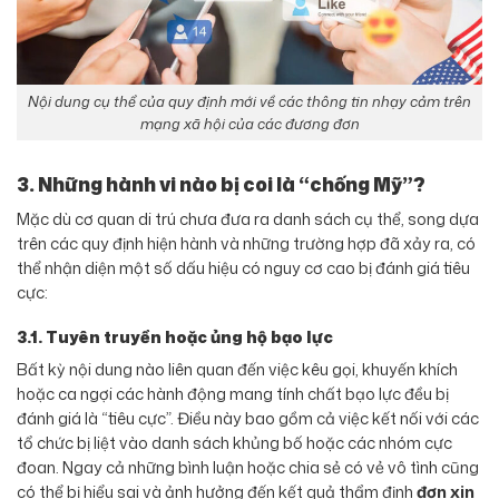
Nội dung cụ thể của quy định mới về các thông tin nhạy cảm trên
mạng xã hội của các đương đơn
3. Những hành vi nào bị coi là “chống Mỹ”?
Mặc dù cơ quan di trú chưa đưa ra danh sách cụ thể, song dựa
trên các quy định hiện hành và những trường hợp đã xảy ra, có
thể nhận diện một số dấu hiệu có nguy cơ cao bị đánh giá tiêu
cực:
3.1. Tuyên truyền hoặc ủng hộ bạo lực
Bất kỳ nội dung nào liên quan đến việc kêu gọi, khuyến khích
hoặc ca ngợi các hành động mang tính chất bạo lực đều bị
đánh giá là “tiêu cực”. Điều này bao gồm cả việc kết nối với các
tổ chức bị liệt vào danh sách khủng bố hoặc các nhóm cực
đoan. Ngay cả những bình luận hoặc chia sẻ có vẻ vô tình cũng
có thể bị hiểu sai và ảnh hưởng đến kết quả thẩm định
đơn xin