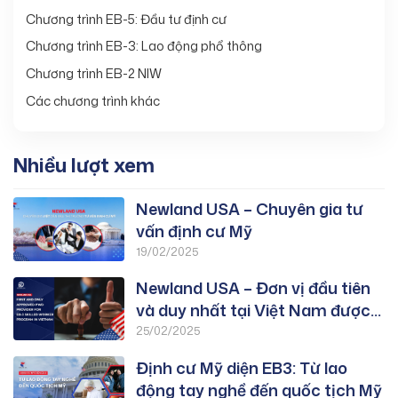
Chương trình EB-5: Đầu tư định cư
Chương trình EB-3: Lao động phổ thông
Chương trình EB-2 NIW
Các chương trình khác
Nhiều lượt xem
Newland USA – Chuyên gia tư
vấn định cư Mỹ
19/02/2025
Newland USA – Đơn vị đầu tiên
và duy nhất tại Việt Nam được
duyệt PWD chương trình EB-3:
25/02/2025
Lao Động Tay Nghề
Định cư Mỹ diện EB3: Từ lao
động tay nghề đến quốc tịch Mỹ