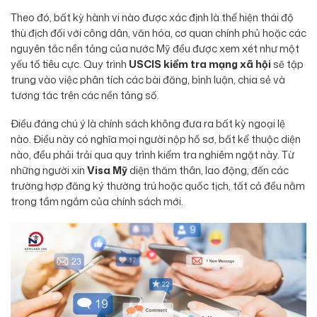
Theo đó, bất kỳ hành vi nào được xác định là thể hiện thái độ
thù địch đối với công dân, văn hóa, cơ quan chính phủ hoặc các
nguyên tắc nền tảng của nước Mỹ đều được xem xét như một
yếu tố tiêu cực. Quy trình
USCIS kiểm tra mạng xã hội
sẽ tập
trung vào việc phân tích các bài đăng, bình luận, chia sẻ và
tương tác trên các nền tảng số.
Điều đáng chú ý là chính sách không đưa ra bất kỳ ngoại lệ
nào. Điều này có nghĩa mọi người nộp hồ sơ, bất kể thuộc diện
nào, đều phải trải qua quy trình kiểm tra nghiêm ngặt này. Từ
những người xin
Visa Mỹ
diện thăm thân, lao động, đến các
trường hợp đăng ký thường trú hoặc quốc tịch, tất cả đều nằm
trong tầm ngắm của chính sách mới.