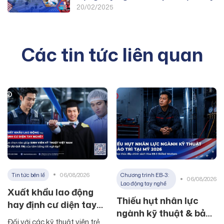
20/02/2025
Các tin tức liên quan
Tin tức bên lề
06/08/2026
Chương trình EB-3:
06/08/2026
Lao động tay nghề
Xuất khẩu lao động
Thiếu hụt nhân lực
hay định cư diện tay
ngành kỹ thuật & bảo
nghề? Lựa chọn nào
Đối với các kỹ thuật viên trẻ