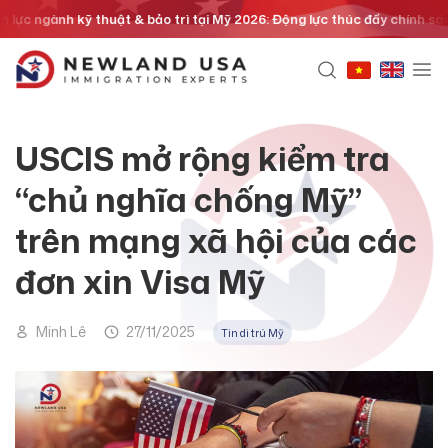
Chuyển
nh kỹ thuật & bảo trì tại Mỹ 2026: Động lực thúc đẩy chính sách Visa E
đến
nội
dung
USCIS mở rộng kiểm tra
“chủ nghĩa chống Mỹ”
trên mạng xã hội của các
đơn xin Visa Mỹ
Minh Lê
27/11/2025
Tin di trú Mỹ