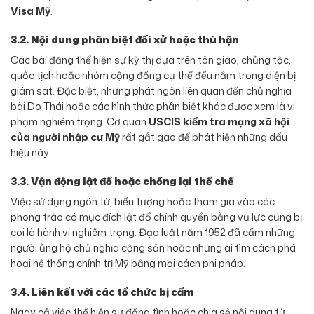
Visa Mỹ
.
3.2. Nội dung phân biệt đối xử hoặc thù hận
Các bài đăng thể hiện sự kỳ thị dựa trên tôn giáo, chủng tộc,
quốc tịch hoặc nhóm cộng đồng cụ thể đều nằm trong diện bị
giám sát. Đặc biệt, những phát ngôn liên quan đến chủ nghĩa
bài Do Thái hoặc các hình thức phân biệt khác được xem là vi
phạm nghiêm trọng. Cơ quan
USCIS kiểm tra mạng xã hội
của người nhập cư Mỹ
rất gắt gao để phát hiện những dấu
hiệu này.
3.3. Vận động lật đổ hoặc chống lại thể chế
Việc sử dụng ngôn từ, biểu tượng hoặc tham gia vào các
phong trào có mục đích lật đổ chính quyền bằng vũ lực cũng bị
coi là hành vi nghiêm trọng. Đạo luật năm 1952 đã cấm những
người ủng hộ chủ nghĩa cộng sản hoặc những ai tìm cách phá
hoại hệ thống chính trị Mỹ bằng mọi cách phi pháp.
3.4. Liên kết với các tổ chức bị cấm
Ngay cả việc thể hiện sự đồng tình hoặc chia sẻ nội dung từ