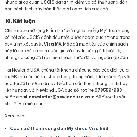
những gì cơ quan
USCIS
đang tìm kiếm và có thể hướng dẫn
bạn cách trình bày bản thân một cách tích cực nhất.
10. Kết luận
Chính sách mở rộng kiểm tra “chủ nghĩa chống Mỹ” trên mạng
xã hội của USCIS đánh dấu một bước ngoặt quan trọng trong
quy trình xét duyệt
Visa Mỹ
. Mặc dù mục tiêu của chính sách
này là bảo vệ an ninh quốc gia và duy trì các giá trị cốt lõi,
nhưng nó cũng đặt ra nhiều thách thức đối với người nộp đơn.
Tại Newland USA, chúng tôi không chỉ cung cấp các dịch vụ di
trú Mỹ mà còn hỗ trợ khách hàng trong hành trình hội nhập văn
hoá tại đất nước mới này. Nếu bạn cần thêm thông tin thì hãy
liên hệ ngay với Newland USA qua số hotline
0785591988
hoặc email:
newsletter@newlandusa.asia
để được tư vấn
chi tiết và miễn phí.
Xem thêm:
Cách trở thành công dân Mỹ khi có Visa EB3