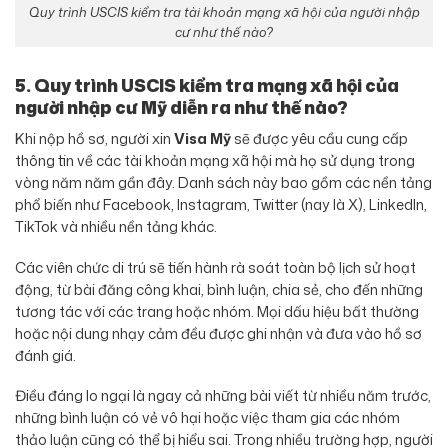
Quy trình USCIS kiểm tra tài khoản mạng xã hội của người nhập
cư như thế nào?
5. Quy trình USCIS kiểm tra mạng xã hội của
người nhập cư Mỹ diễn ra như thế nào?
Khi nộp hồ sơ, người xin
Visa Mỹ
sẽ được yêu cầu cung cấp
thông tin về các tài khoản mạng xã hội mà họ sử dụng trong
vòng năm năm gần đây. Danh sách này bao gồm các nền tảng
phổ biến như Facebook, Instagram, Twitter (nay là X), LinkedIn,
TikTok và nhiều nền tảng khác.
Các viên chức di trú sẽ tiến hành rà soát toàn bộ lịch sử hoạt
động, từ bài đăng công khai, bình luận, chia sẻ, cho đến những
tương tác với các trang hoặc nhóm. Mọi dấu hiệu bất thường
hoặc nội dung nhạy cảm đều được ghi nhận và đưa vào hồ sơ
đánh giá.
Điều đáng lo ngại là ngay cả những bài viết từ nhiều năm trước,
những bình luận có vẻ vô hại hoặc việc tham gia các nhóm
thảo luận cũng có thể bị hiểu sai. Trong nhiều trường hợp, người