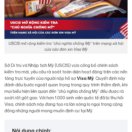
USCIS mở rộng kiểm tra “chủ nghĩa chống Mỹ” trên mạng xã hội
của các đơn xin Visa Mỹ
Sở Di trú và Nhập tịch Mỹ (USCIS) vừa công bố chính sách
kiểm tra mới, yêu cầu rà soát toàn diện hoạt động trên các nền
tảng trực tuyến của người nộp hồ sơ
Visa Mỹ
. Quyết định này
đánh dấu bước ngoặt quan trọng trong quy trình thẩm định, khi
mọi biểu hiện liên quan đến “chủ nghĩa chống Mỹ” đều được rà
soát rất gắt gao. Với hơn 1.000 sinh viên quốc tế đã bị thu hồi
Visa, chính sách này đang tạo ra làn sóng lo ngại trong cộng
đồng những người mong muốn định cư tại Mỹ.
Nội dung chính: