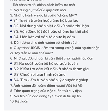
1. Bối cảnh ra đời chính sách kiểm tra mới
2. Nội dung cụ thể của quy định mới
3. Những hành vi nào bị coi là “chống Mỹ”?
3.1. Tuyên truyền hoặc ủng hộ bạo lực
3.2. Nội dung phân biệt đối xử hoặc thù hận
3.3. Vận động lật đổ hoặc chống lại thể chế
3.4. Liên kết với các tổ chức bị cấm
4. Đối tượng chịu ảnh hưởng bởi chính sách
5. Quy trình USCIS kiểm tra mạng xã hội của người nhập
cư Mỹ diễn ra như thế nào?
6. Những bước chuẩn bị cần thiết cho người nộp đơn
6.1. Rà soát toàn bộ hồ sơ trực tuyến
6.2. Kiểm tra các kết nối và nhóm tham gia
6.3. Chuẩn bị giải trình rõ ràng
6.4. Tìm kiếm tư vấn pháp lý chuyên nghiệp
7. Ảnh hưởng đến cộng đồng người Việt tại Mỹ
8. Tầm quan trọng của việc tuân thủ quy định
9. Vai trò của các công ty tư vấn di trú uy tín
10. Kết luận