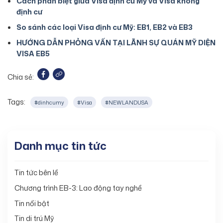
Cách phân biệt giữa Visa định cư Mỹ và Visa không
định cư
So sánh các loại Visa định cư Mỹ: EB1, EB2 và EB3
HƯỚNG DẪN PHỎNG VẤN TẠI LÃNH SỰ QUÁN MỸ DIỆN
VISA EB5
Chia sẻ:
Tags:
#dinhcumy
#Visa
#NEWLANDUSA
Danh mục tin tức
Tin tức bên lề
Chương trình EB-3: Lao động tay nghề
Tin nổi bật
Tin di trú Mỹ