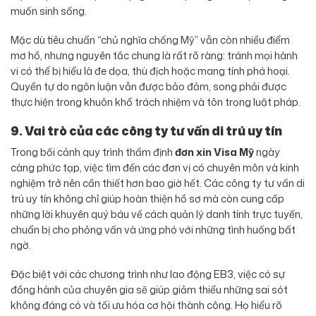
muốn sinh sống.
Mặc dù tiêu chuẩn “chủ nghĩa chống Mỹ” vẫn còn nhiều điểm
mơ hồ, nhưng nguyên tắc chung là rất rõ ràng: tránh mọi hành
vi có thể bị hiểu là đe dọa, thù địch hoặc mang tính phá hoại.
Quyền tự do ngôn luận vẫn được bảo đảm, song phải được
thực hiện trong khuôn khổ trách nhiệm và tôn trọng luật pháp.
9. Vai trò của các công ty tư vấn di trú uy tín
Trong bối cảnh quy trình thẩm định
đơn xin Visa Mỹ
ngày
càng phức tạp, việc tìm đến các đơn vị có chuyên môn và kinh
nghiệm trở nên cần thiết hơn bao giờ hết. Các công ty tư vấn di
trú uy tín không chỉ giúp hoàn thiện hồ sơ mà còn cung cấp
những lời khuyên quý báu về cách quản lý danh tính trực tuyến,
chuẩn bị cho phỏng vấn và ứng phó với những tình huống bất
ngờ.
Đặc biệt với các chương trình như lao động EB3, việc có sự
đồng hành của chuyên gia sẽ giúp giảm thiểu những sai sót
không đáng có và tối ưu hóa cơ hội thành công. Họ hiểu rõ