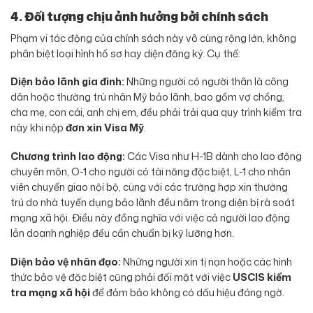
4. Đối tượng chịu ảnh hưởng bởi chính sách
Phạm vi tác động của chính sách này vô cùng rộng lớn, không
phân biệt loại hình hồ sơ hay diện đăng ký. Cụ thể:
Diện bảo lãnh gia đình:
Những người có người thân là công
dân hoặc thường trú nhân Mỹ bảo lãnh, bao gồm vợ chồng,
cha mẹ, con cái, anh chị em, đều phải trải qua quy trình kiểm tra
này khi nộp
đơn xin Visa Mỹ
.
Chương trình lao động:
Các Visa như H-1B dành cho lao động
chuyên môn, O-1 cho người có tài năng đặc biệt, L-1 cho nhân
viên chuyển giao nội bộ, cùng với các trường hợp xin thường
trú do nhà tuyển dụng bảo lãnh đều nằm trong diện bị rà soát
mạng xã hội. Điều này đồng nghĩa với việc cả người lao động
lẫn doanh nghiệp đều cần chuẩn bị kỹ lưỡng hơn.
Diện bảo vệ nhân đạo:
Những người xin tị nạn hoặc các hình
thức bảo vệ đặc biệt cũng phải đối mặt với việc
USCIS kiểm
tra mạng xã hội
để đảm bảo không có dấu hiệu đáng ngờ.