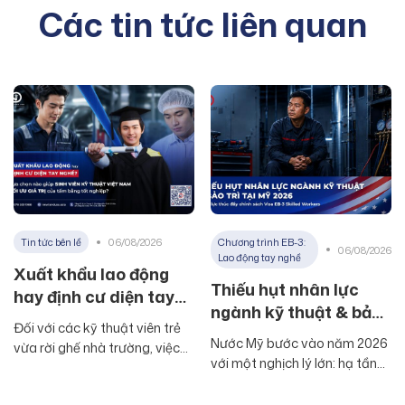
Các tin tức liên quan
Tin tức bên lề
06/08/2026
Chương trình EB-3:
06/08/2026
Lao động tay nghề
Xuất khẩu lao động
Thiếu hụt nhân lực
hay định cư diện tay
ngành kỹ thuật & bảo
nghề? Lựa chọn nào
Đối với các kỹ thuật viên trẻ
trì tại Mỹ 2026: Động
giúp sinh viên kỹ thuật
Nước Mỹ bước vào năm 2026
vừa rời ghế nhà trường, việc
lực thúc đẩy chính
Việt Nam tối ưu giá trị
với một nghịch lý lớn: hạ tầng,
bước ra quốc tế để làm việc
sách Visa EB3 Skilled
nhà máy và toà nhà ngày
của tấm bằng tốt
không còn là một giấc mơ xa
Workers
càng nhiều, nhưng người đủ