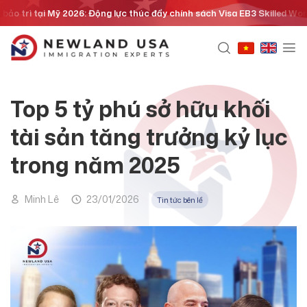
Chuyển
 trì tại Mỹ 2026: Động lực thúc đẩy chính sách Visa EB3 Skilled Worker
đến
nội
dung
Top 5 tỷ phú sở hữu khối
tài sản tăng trưởng kỷ lục
trong năm 2025
Minh Lê
23/01/2026
Tin tức bên lề