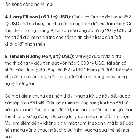
làn sóng công nghệ mới.
4. Larry Ellison (+60,1 tỷ USD):
Chủ tịch Oracle đạt mức 252
tỷ USD nhờ sự bùng nổ nhu cầu trung tâm dữ liệu đám mây. Có
thời điểm trong tháng 9, tài sản của ông đã tăng 110 tỷ USD chỉ
trong 24 giờ, minh chứng cho tầm nhìn chiến lược của “gã
khổng lồ” phần mềm.
5. Jensen Huang (+37,8 tỷ USD):
Với việc đưa Nvidia trở
thành công ty đầu tiên đạt vốn hóa 5.000 tỷ USD, tài sản cá
nhân của Huang đã tăng lên 152 tỷ USD. Nắm giữ 80% thị phần
chip AI toàn cầu, ông hiện là người định hình dòng chảy công
nghệ tương lai.
Có một điểm chung dễ nhận thấy: Những kỷ lục này đều được
xác lập trên đất Mỹ. Điều này minh chứng rằng khi bạn đặt tài
năng vào một “bệ phóng” đủ tốt, mọi nỗ lực đều có thể gặt hái
thành quả xứng đáng. Đó cũng là lý do nhiều nhà đầu tư chọn
Mỹ làm điểm đến – không chỉ vì một tấm thẻ xanh, mà là để đặt
nền móng vững chắc nhất cho sự thịnh vượng của thế hệ mai
sau.