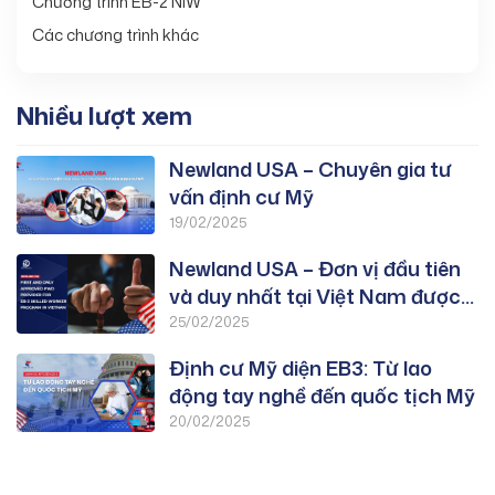
Chương trình EB-2 NIW
Các chương trình khác
Nhiều lượt xem
Newland USA – Chuyên gia tư
vấn định cư Mỹ
19/02/2025
Newland USA – Đơn vị đầu tiên
và duy nhất tại Việt Nam được
duyệt PWD chương trình EB-3:
25/02/2025
Lao Động Tay Nghề
Định cư Mỹ diện EB3: Từ lao
động tay nghề đến quốc tịch Mỹ
20/02/2025