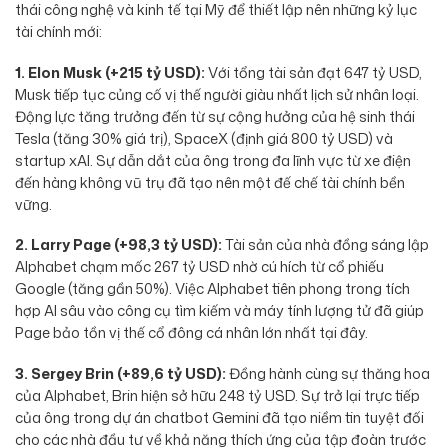
thái công nghệ và kinh tế tại Mỹ để thiết lập nên những kỷ lục
tài chính mới:
1. Elon Musk (+215 tỷ USD):
Với tổng tài sản đạt 647 tỷ USD,
Musk tiếp tục củng cố vị thế người giàu nhất lịch sử nhân loại.
Động lực tăng trưởng đến từ sự cộng hưởng của hệ sinh thái
Tesla (tăng 30% giá trị), SpaceX (định giá 800 tỷ USD) và
startup xAI. Sự dẫn dắt của ông trong đa lĩnh vực từ xe điện
đến hàng không vũ trụ đã tạo nên một đế chế tài chính bền
vững.
2. Larry Page (+98,3 tỷ USD):
Tài sản của nhà đồng sáng lập
Alphabet chạm mốc 267 tỷ USD nhờ cú hích từ cổ phiếu
Google (tăng gần 50%). Việc Alphabet tiên phong trong tích
hợp AI sâu vào công cụ tìm kiếm và máy tính lượng tử đã giúp
Page bảo tồn vị thế cổ đông cá nhân lớn nhất tại đây.
3. Sergey Brin (+89,6 tỷ USD):
Đồng hành cùng sự thăng hoa
của Alphabet, Brin hiện sở hữu 248 tỷ USD. Sự trở lại trực tiếp
của ông trong dự án chatbot Gemini đã tạo niềm tin tuyệt đối
cho các nhà đầu tư về khả năng thích ứng của tập đoàn trước