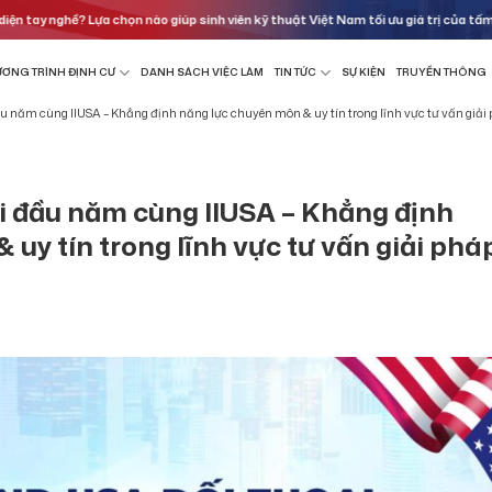
ay nghề? Lựa chọn nào giúp sinh viên kỹ thuật Việt Nam tối ưu giá trị của tấm bằng
ƠNG TRÌNH ĐỊNH CƯ
DANH SÁCH VIỆC LÀM
TIN TỨC
SỰ KIỆN
TRUYỀN THÔNG
 năm cùng IIUSA – Khẳng định năng lực chuyên môn & uy tín trong lĩnh vực tư vấn giải 
i đầu năm cùng IIUSA – Khẳng định
uy tín trong lĩnh vực tư vấn giải phá