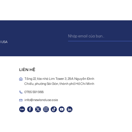
d USA
LIÊN HỆ
Tầng 22, tòa nhà Lim Tower 3, 29A Nguyễn Đình
Chiểu, phường Sài Gòn, thành phố Hồ Chí Minh
0785 591 988
info@newlandusa.asia