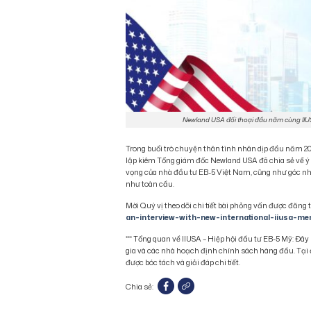
Newland USA đối thoại đầu năm cùng IIUSA
Trong buổi trò chuyện thân tình nhân dịp đầu năm 
lập kiêm Tổng giám đốc Newland USA đã chia sẻ về ý n
vọng của nhà đầu tư EB-5 Việt Nam, cũng như góc nh
như toàn cầu.
Mời Quý vị theo dõi chi tiết bài phỏng vấn được đăng
an-interview-with-new-international-iiusa-m
*** Tổng quan về IIUSA – Hiệp hội đầu tư EB-5 Mỹ: Đây 
gia và các nhà hoạch định chính sách hàng đầu. Tại đâ
được bóc tách và giải đáp chi tiết.
Chia sẻ: