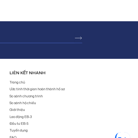
LIÊN KẾT NHANH
Trang chủ
Ước tính thời gian hoàn thành hồ sơ
So sánh chương trình
So sánh hộ chiếu
Giới thiệu
Lao động EB-3
Đầu tư EB-5
Tuyển dụng
FAQ