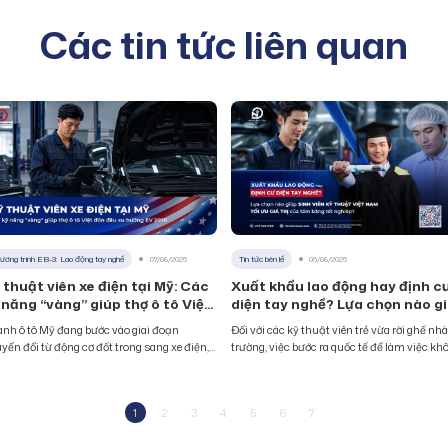
Các tin tức liên quan
ương trình EB-3: Lao động tay nghề
07/08/2026
Tin tức bên lề
06/08/2026
 thuật viên xe điện tại Mỹ: Các
Xuất khẩu lao động hay định c
 năng “vàng” giúp thợ ô tô Việt
diện tay nghề? Lựa chọn nào g
n đầu xu hướng EV 2026
sinh viên kỹ thuật Việt Nam tối
nh ô tô Mỹ đang bước vào giai đoạn
Đối với các kỹ thuật viên trẻ vừa rời ghế nhà
ưu giá trị của tấm bằng tốt
yển đổi từ động cơ đốt trong sang xe điện,
trường, việc bước ra quốc tế để làm việc kh
nghiệp?
sự dịch chuyển này tạo ra một khoảng
còn là một giấc mơ xa vời. Tuy nhiên, giữa h
ng nhân lực đáng kể ở vị trí kỹ thuật viên xe
ngã rẽ lớn – tham gia thị trường lao động n
n tại Mỹ. Trong khi số lượng xe điện lăn
hạn hay tìm kiếm cơ hội định cư lâu dài – đ
1
2
3
4
5
6
7
h tăng nhanh, số thợ đủ