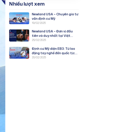
Nhiều lượt xem
Newland USA – Chuyên gia tư
vấn định cư Mỹ
19/02/2025
Newland USA – Đơn vị đầu
tiên và duy nhất tại Việt
Nam được duyệt PWD
25/02/2025
chương trình EB-3: Lao Động
Định cư Mỹ diện EB3: Từ lao
Tay Nghề
động tay nghề đến quốc tịch
Mỹ
20/02/2025