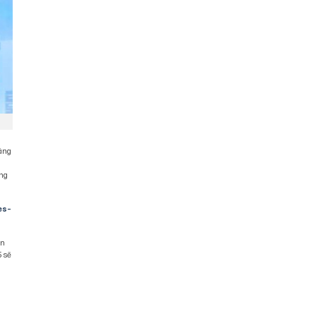
sáng
ũng
es-
ên
5 sẽ