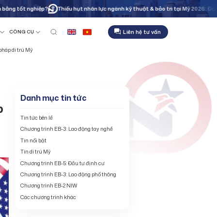
 tốt nghiệp?
Thiếu hụt nhân lực ngành kỹ thuật & bảo trì tại Mỹ 2026: Động lực
Liên hệ tư vấn
CÔNG CỤ
pháp di trú Mỹ
Danh mục tin tức
p
Tin tức bên lề
Chương trình EB-3: Lao động tay nghề
Tin nổi bật
Tin di trú Mỹ
Chương trình EB-5: Đầu tư định cư
Chương trình EB-3: Lao động phổ thông
Chương trình EB-2 NIW
Các chương trình khác