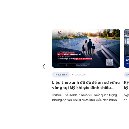
Tin tức bên lề
07/08/2026
Ch
Liệu thẻ xanh đã đủ để an cư vững
Kỹ
vàng tại Mỹ khi gia đình thiếu
kỹ
chiến lược chọn học khu cho
đó
Sở hữu Thẻ Xanh là một dấu mốc quan trọng,
Ngà
con?
nhưng đó mới chỉ là bước khởi đầu trên hành
chu
trình thiết lập cuộc sống mới tại Mỹ. Thực tế
và 
cho thấy, để thực sự an cư vững vàng, bài toán
trố
chiến lược trong năm đầu tiên không đơn
điệ
thuần là việc sở hữu một
bán