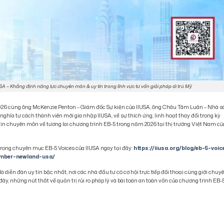
 – Khẳng định năng lực chuyên môn & uy tín trong lĩnh vực tư vấn giải pháp di trú Mỹ
2026 cùng ông McKenzie Penton – Giám đốc Sự kiện của IIUSA, ông Châu Tâm Luân – Nhà 
ghĩa tư cách thành viên mới gia nhập IIUSA, về sự thích ứng, linh hoạt thay đổi trong kỳ
ìn chuyên môn về tương lai chương trình EB-5 trong năm 2026 tại thị trường Việt Nam c
 trong chuyên mục EB-5 Voices của IIUSA ngay tại đây:
https://iiusa.org/blog/eb-5-voic
ember-newland-usa/
là diễn đàn uy tín bậc nhất, nơi các nhà đầu tư có cơ hội trực tiếp đối thoại cùng giới chuy
y, những nút thắt về quản trị rủi ro pháp lý và bài toán an toàn vốn của chương trình EB-