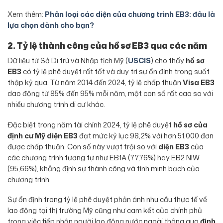
Xem thêm:
Phân loại các diện của chương trình EB3: đâu là
lựa chọn dành cho bạn?
2. Tỷ lệ thành công của hồ sơ EB3 qua các năm
Dữ liệu từ Sở Di trú và Nhập tịch Mỹ (
USCIS
) cho thấy
hồ sơ
EB3
có tỷ lệ phê duyệt rất tốt và duy trì sự ổn định trong suốt
thập kỷ qua. Từ năm 2014 đến 2024, tỷ lệ chấp thuận
Visa EB3
dao động từ 85% đến 95% mỗi năm, một con số rất cao so với
nhiều chương trình di cư khác.
Đặc biệt trong năm tài chính 2024, tỷ lệ phê duyệt
hồ sơ của
định cư Mỹ diện EB3
đạt mức kỷ lục 98,2% với hơn 51.000 đơn
được chấp thuận. Con số này vượt trội so với
diện EB3
của
các chương trình tương tự như EB1A (77,76%) hay EB2 NIW
(95,66%), khẳng định sự thành công và tính minh bạch của
chương trình.
Sự ổn định trong tỷ lệ phê duyệt phản ánh nhu cầu thực tế về
lao động tại thị trường Mỹ cũng như cam kết của chính phủ
trong việc tiếp nhận người lao động nước ngoài thông qua
định