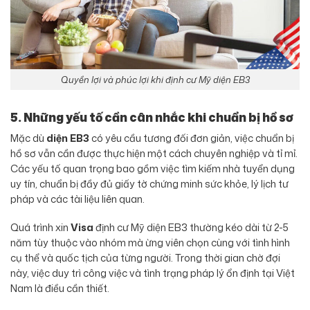
Quyền lợi và phúc lợi khi định cư Mỹ diện EB3
5. Những yếu tố cần cân nhắc khi chuẩn bị hồ sơ
Mặc dù
diện EB3
có yêu cầu tương đối đơn giản, việc chuẩn bị
hồ sơ vẫn cần được thực hiện một cách chuyên nghiệp và tỉ mỉ.
Các yếu tố quan trọng bao gồm việc tìm kiếm nhà tuyển dụng
uy tín, chuẩn bị đầy đủ giấy tờ chứng minh sức khỏe, lý lịch tư
pháp và các tài liệu liên quan.
Quá trình xin
Visa
định cư Mỹ diện EB3
thường kéo dài từ 2-5
năm tùy thuộc vào nhóm mà ừng viên chọn cùng với tình hình
cụ thể và quốc tịch của từng người. Trong thời gian chờ đợi
này, việc duy trì công việc và tình trạng pháp lý ổn định tại Việt
Nam là điều cần thiết.