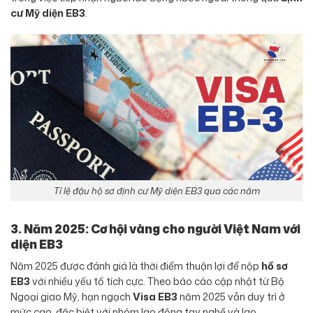
cư Mỹ diện EB3
.
Tỉ lệ đậu hộ sơ định cư Mỹ diện EB3 qua các năm
3. Năm 2025: Cơ hội vàng cho người Việt Nam với
diện EB3
Năm 2025 được đánh giá là thời điểm thuận lợi để nộp
hồ sơ
EB3
với nhiều yếu tố tích cực. Theo báo cáo cập nhật từ Bộ
Ngoại giao Mỹ, hạn ngạch
Visa EB3
năm 2025 vẫn duy trì ở
mức cao, đặc biệt với nhóm lao động tay nghề và lao