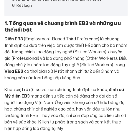
6. Kết luận
1. Tổng quan về chương trình EB3 và những ưu
thế nổi bật
Diện EB3
(Employment-Based Third Preference) là chương
trình định cư dựa trên việc làm được thiết kế dành cho ba nhóm
đối tượng chính: lao động tay nghề (Skilled Workers), chuyên
gia (Professional) và lao động phổ thông (Other Workers). Điều
đáng chú ý là nhóm lao động tay nghề (Skilled Workers) trong
Visa EB3
có thời gian xử lý rất nhanh chỉ từ 2 đến 3 năm và
không cần các loại bằng cấp tiếng Anh.
Khác biệt rõ rệt so với các chương trình định cư khác,
định cư
Mỹ diện EB3
mang đến sự tiếp cận dễ dàng cho đại đa số
người lao động Việt Nam. Ứng viên không cần sở hữu bằng đại
học, chứng chỉ nghề nghiệp cao cấp, hay vốn đầu tư lớn như
chương trình EB5. Thay vào đó, chỉ cần đáp ứng các tiêu chí cơ
bản về sức khỏe, lý lịch tư pháp trong sạch và cam kết thực
hiện hợp đồng lao động tại Mỹ.