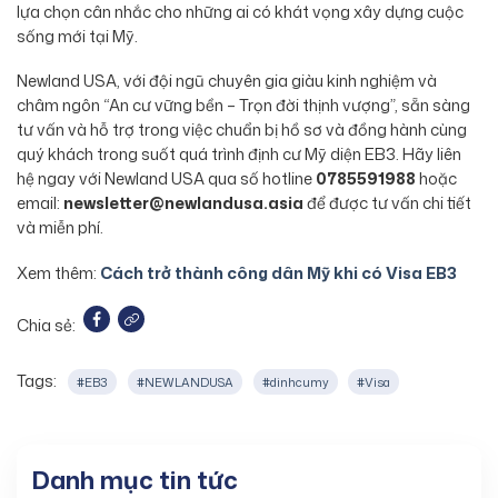
lựa chọn cân nhắc cho những ai có khát vọng xây dựng cuộc
sống mới tại Mỹ.
Newland USA, với đội ngũ chuyên gia giàu kinh nghiệm và
châm ngôn “An cư vững bền – Trọn đời thịnh vượng”, sẵn sàng
tư vấn và hỗ trợ trong việc chuẩn bị hồ sơ và đồng hành cùng
quý khách trong suốt quá trình định cư Mỹ diện EB3. Hãy liên
hệ ngay với Newland USA qua số hotline
0785591988
hoặc
email:
newsletter@newlandusa.asia
để được tư vấn chi tiết
và miễn phí.
Xem thêm:
Cách trở thành công dân Mỹ khi có Visa EB3
Chia sẻ:
Tags:
#EB3
#NEWLANDUSA
#dinhcumy
#Visa
Danh mục tin tức