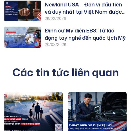
Newland USA – Đơn vị đầu tiên
và duy nhất tại Việt Nam được
duyệt PWD chương trình EB-3:
25/02/2025
Lao Động Tay Nghề
Định cư Mỹ diện EB3: Từ lao
động tay nghề đến quốc tịch Mỹ
20/02/2025
Các tin tức liên quan