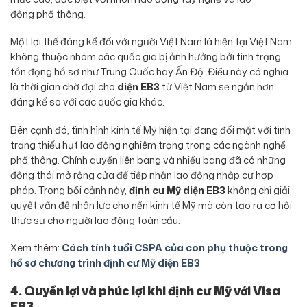
động phổ thông.
Một lợi thế đáng kể đối với người Việt Nam là hiện tại Việt Nam
không thuộc nhóm các quốc gia bị ảnh hưởng bởi tình trạng
tồn đọng hồ sơ như Trung Quốc hay Ấn Độ. Điều này có nghĩa
là thời gian chờ đợi cho
diện EB3
từ Việt Nam sẽ ngắn hơn
đáng kể so với các quốc gia khác.
Bên cạnh đó, tình hình kinh tế Mỹ hiện tại đang đối mặt với tình
trạng thiếu hụt lao động nghiêm trọng trong các ngành nghề
phổ thông. Chính quyền liên bang và nhiều bang đã có những
động thái mở rộng cửa để tiếp nhận lao động nhập cư hợp
pháp. Trong bối cảnh này,
định cư Mỹ diện EB3
không chỉ giải
quyết vấn đề nhân lực cho nền kinh tế Mỹ mà còn tạo ra cơ hội
thực sự cho người lao động toàn cầu.
Xem thêm:
Cách tính tuổi CSPA của con phụ thuộc trong
hồ sơ chương trình định cư Mỹ diện EB3
4. Quyền lợi và phúc lợi khi định cư Mỹ với Visa
EB3