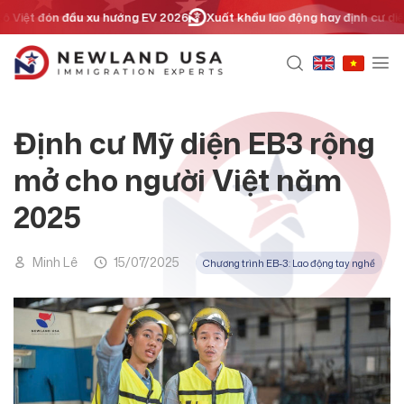
Chuyển
iệt đón đầu xu hướng EV 2026
Xuất khẩu lao động hay định cư diện tay 
đến
nội
dung
Định cư Mỹ diện EB3 rộng
mở cho người Việt năm
2025
Minh Lê
15/07/2025
Chương trình EB-3: Lao động tay nghề