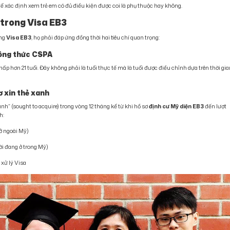
ể xác định xem trẻ em có đủ điều kiện được coi là phụ thuộc hay không.
 trong Visa EB3
ong
Visa EB3
, họ phải đáp ứng đồng thời hai tiêu chí quan trọng:
 công thức CSPA
ấp hơn 21 tuổi. Đây không phải là tuổi thực tế mà là tuổi được điều chỉnh dựa trên thời gi
sơ xin thẻ xanh
nh” (sought to acquire) trong vòng 12 tháng kể từ khi hồ sơ
định cư Mỹ diện EB3
đến lượt
h:
ở ngoài Mỹ)
ời đang ở trong Mỹ)
 xử lý Visa