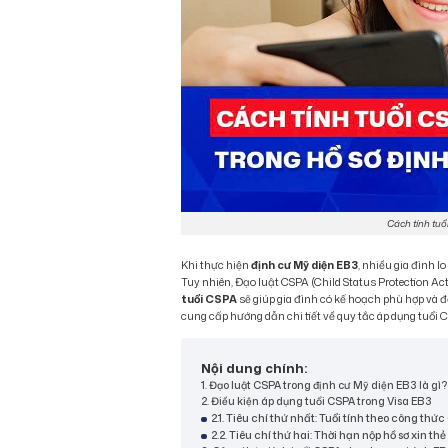
Cách tính tuổ
Khi thực hiện
định cư Mỹ diện EB3
, nhiều gia đình l
Tuy nhiên, Đạo luật CSPA (Child Status Protection Act
tuổi CSPA
sẽ giúp gia đình có kế hoạch phù hợp và 
cung cấp hướng dẫn chi tiết về quy tắc áp dụng tuổi
Nội dung chính:
1. Đạo luật CSPA trong định cư Mỹ diện EB3 là gì?
2. Điều kiện áp dụng tuổi CSPA trong Visa EB3
2.1. Tiêu chí thứ nhất: Tuổi tính theo công th
2.2. Tiêu chí thứ hai: Thời hạn nộp hồ sơ xin th