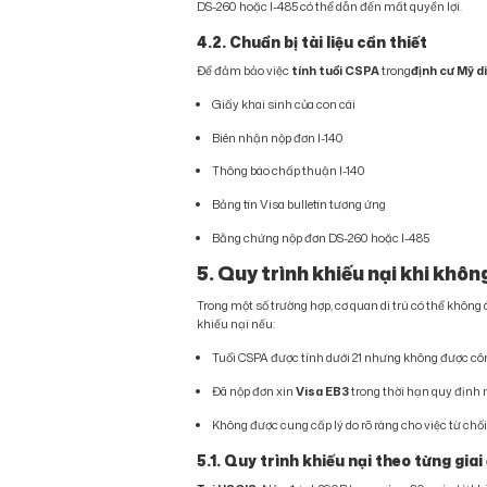
DS-260 hoặc I-485 có thể dẫn đến mất quyền lợi.
4.2. Chuẩn bị tài liệu cần thiết
Để đảm bảo việc
tính tuổi CSPA
trong
định cư Mỹ d
Giấy khai sinh của con cái
Biên nhận nộp đơn I-140
Thông báo chấp thuận I-140
Bảng tin Visa bulletin tương ứng
Bằng chứng nộp đơn DS-260 hoặc I-485
5. Quy trình khiếu nại khi khô
Trong một số trường hợp, cơ quan di trú có thể không
khiếu nại nếu:
Tuổi CSPA được tính dưới 21 nhưng không được c
Đã nộp đơn xin
Visa EB3
trong thời hạn quy định 
Không được cung cấp lý do rõ ràng cho việc từ chố
5.1. Quy trình khiếu nại theo từng gia