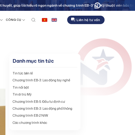
úp tôi hiểu rõ ngọn ngành về chương trình EB-3”
Kỹ thuật viên bảo trì công nghi
Liên hệ tư vấn
CÔNG CỤ
Danh mục tin tức
Tin tức bên lề
Chương trình EB-3: Lao động tay nghề
Tin nổi bật
Tin di trú Mỹ
Chương trình EB-5: Đầu tư định cư
Chương trình EB-3: Lao động phổ thông
Chương trình EB-2 NIW
Các chương trình khác