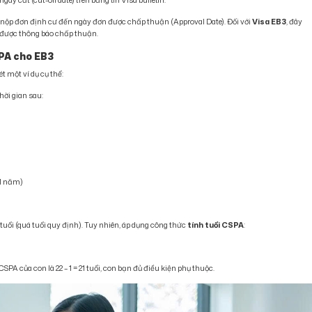
 nộp đơn định cư đến ngày đơn được chấp thuận (Approval Date). Đối với
Visa EB3
, đây
n được thông báo chấp thuận.
CSPA cho EB3
t một ví dụ cụ thể:
hời gian sau:
 1 năm)
 tuổi (quá tuổi quy định). Tuy nhiên, áp dụng công thức
tính tuổi CSPA
:
CSPA của con là 22 – 1 = 21 tuổi, con bạn đủ điều kiện phụ thuộc.