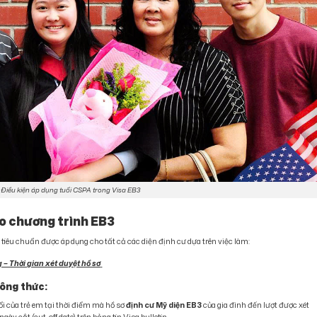
Điều kiện áp dụng tuổi CSPA trong Visa EB3
ho chương trình EB3
tiêu chuẩn được áp dụng cho tất cả các diện định cư dựa trên việc làm:
 – Thời gian xét duyệt hồ sơ
công thức:
ổi của trẻ em tại thời điểm mà hồ sơ
định cư Mỹ diện EB3
của gia đình đến lượt được xét
ngày cắt (cut-off date) trên bảng tin Visa bulletin.