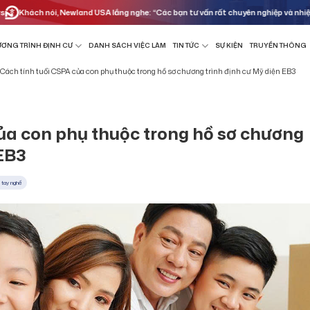
 nói, Newland USA lắng nghe: “Các bạn tư vấn rất chuyên nghiệp và nhiệt huyết, gi
ƠNG TRÌNH ĐỊNH CƯ
DANH SÁCH VIỆC LÀM
TIN TỨC
SỰ KIỆN
TRUYỀN THÔNG
Cách tính tuổi CSPA của con phụ thuộc trong hồ sơ chương trình định cư Mỹ diện EB3
ủa con phụ thuộc trong hồ sơ chương
 EB3
 tay nghề