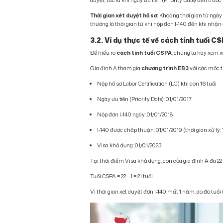
Thời gian xét duyệt hồ sơ:
Khoảng thời gian từ ngày
thường là thời gian từ khi nộp đơn I-140 đến khi nhậ
3.2. Ví dụ thực tế về cách tính tuổi 
Để hiểu rõ
cách tính tuổi CSPA
, chúng ta hãy xem xé
Gia đình A tham gia
chương trình EB3
với các mốc t
Nộp hồ sơ Labor Certification (LC) khi con 16 tuổi
Ngày ưu tiên (Priority Date): 01/01/2017
Nộp đơn I-140 ngày: 01/01/2018
I-140 được chấp thuận: 01/01/2019 (thời gian xử lý:
Visa khả dụng: 01/01/2023
Tại thời điểm Visa khả dụng, con của gia đình A đã 22
Tuổi CSPA = 22 – 1 = 21 tuổi
Vì thời gian xét duyệt đơn I-140 mất 1 năm, do đó tuổi 