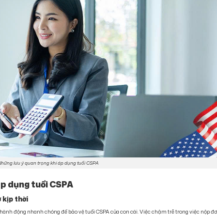
hững lưu ý quan trọng khi áp dụng tuổi CSPA
 áp dụng tuổi CSPA
 kịp thời
i hành động nhanh chóng để bảo vệ tuổi CSPA của con cái. Việc chậm trễ trong việc nộp đ