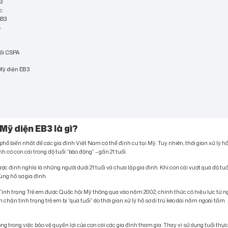
B3
c:
 EB3
A
i
uổi CSPA
 Mỹ diện EB3
Mỹ diện EB3 là gì?
ổ biến nhất để các gia đình Việt Nam có thể định cư tại Mỹ. Tuy nhiên, thời gian xử lý h
nh có con cái trong độ tuổi “báo động” – gần 21 tuổi.
 định nghĩa là những người dưới 21 tuổi và chưa lập gia đình. Khi con cái vượt quá độ tuổ
ùng hồ sơ gia đình.
Tình trạng Trẻ em được Quốc hội Mỹ thông qua vào năm 2002, chính thức có hiệu lực từ n
chặn tình trạng trẻ em bị “quá tuổi” do thời gian xử lý hồ sơ di trú kéo dài nằm ngoài tầm
ọng trong việc bảo vệ quyền lợi của con cái các gia đình tham gia. Thay vì sử dụng tuổi thực 