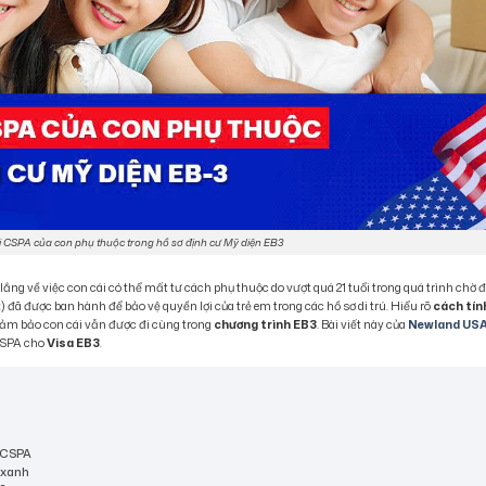
i CSPA của con phụ thuộc trong hồ sơ định cư Mỹ diện EB3
o lắng về việc con cái có thể mất tư cách phụ thuộc do vượt quá 21 tuổi trong quá trình chờ đ
) đã được ban hành để bảo vệ quyền lợi của trẻ em trong các hồ sơ di trú. Hiểu rõ
cách tín
đảm bảo con cái vẫn được đi cùng trong
chương trình EB3
. Bài viết này của
Newland US
 CSPA cho
Visa EB3
.
ức CSPA
ẻ xanh