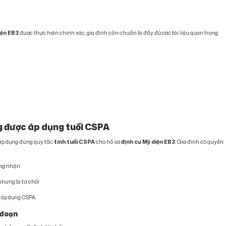
iện EB3
được thực hiện chính xác, gia đình cần chuẩn bị đầy đủ các tài liệu quan trọng:
ng được áp dụng tuổi CSPA
 áp dụng đúng quy tắc
tính tuổi CSPA
cho hồ sơ
định cư Mỹ diện EB3
. Gia đình có quyền
ông nhận
nhưng bị từ chối
i áp dụng CSPA
i đoạn