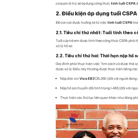
cơ quan di trú sẽ áp dụng công thức
tính tuổi CSPA
đ
2. Điều kiện áp dụng tuổi CSPA
Để con cái được hưởng lợi từ việc
tính tuổi CSPA
tr
2.1. Tiêu chí thứ nhất: Tuổi tính theo
Tuổi của trẻ em được tính theo công thức CSPA phải th
xử lý hồ sơ.
2.2. Tiêu chí thứ hai: Thời hạn nộp hồ 
Gia đình phải thực hiện việc “tìm cách có được thẻ xa
được xử lý. Điều này thường được thực hiện bằng các
Nộp đơn xin
Visa EB3
DS-260 (đối với người đang 
Nộp hồ sơ chuyển đổi tình trạng I-485 (đối với ngư
Thực hiện các thủ tục liên quan khác như đóng phí