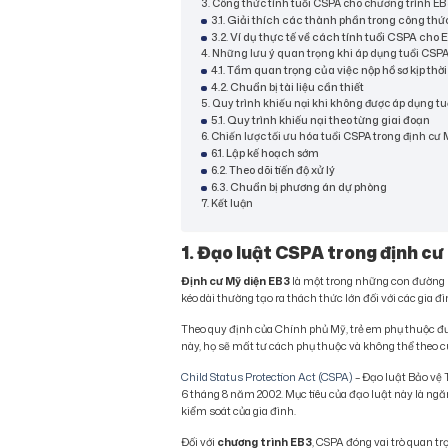
3. Công thức tính tuổi CSPA cho chương trình E
3.1. Giải thích các thành phần trong công thứ
3.2. Ví dụ thực tế về cách tính tuổi CSPA cho
4. Những lưu ý quan trọng khi áp dụng tuổi CSP
4.1. Tầm quan trọng của việc nộp hồ sơ kịp thờ
4.2. Chuẩn bị tài liệu cần thiết
5. Quy trình khiếu nại khi không được áp dụng t
5.1. Quy trình khiếu nại theo từng giai đoạn
6. Chiến lược tối ưu hóa tuổi CSPA trong định cư
6.1. Lập kế hoạch sớm
6.2. Theo dõi tiến độ xử lý
6.3. Chuẩn bị phương án dự phòng
7. Kết luận
1. Đạo luật CSPA trong định cư 
Định cư Mỹ diện EB3
là một trong những con đường ph
kéo dài thường tạo ra thách thức lớn đối với các gia đì
Theo quy định của Chính phủ Mỹ, trẻ em phụ thuộc được
này, họ sẽ mất tư cách phụ thuộc và không thể theo c
Child Status Protection Act (CSPA)
– Đạo luật Bảo vệ 
6 tháng 8 năm 2002. Mục tiêu của đạo luật này là ngăn 
kiểm soát của gia đình.
Đối với
chương trình EB3
, CSPA đóng vai trò quan tr