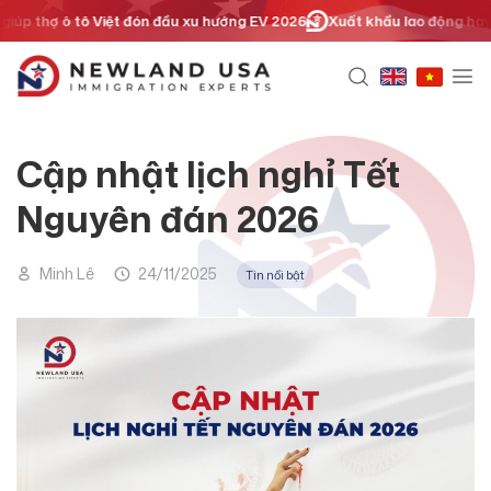
Chuyển
úp thợ ô tô Việt đón đầu xu hướng EV 2026
Xuất khẩu lao động hay địn
đến
nội
dung
Cập nhật lịch nghỉ Tết
Nguyên đán 2026
Minh Lê
24/11/2025
Tin nổi bật