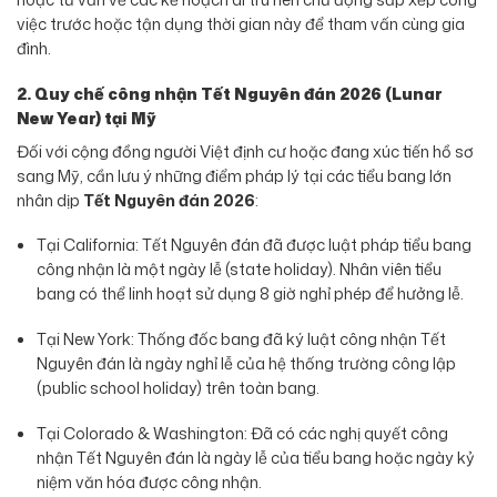
việc trước hoặc tận dụng thời gian này để tham vấn cùng gia
đình.
2. Quy chế công nhận
Tết Nguyên đán 2026
(Lunar
New Year) tại Mỹ
Đối với cộng đồng người Việt định cư hoặc đang xúc tiến hồ sơ
sang Mỹ, cần lưu ý những điểm pháp lý tại các tiểu bang lớn
nhân dịp
Tết Nguyên đán 2026
:
Tại California: Tết Nguyên đán đã được luật pháp tiểu bang
công nhận là một ngày lễ (state holiday). Nhân viên tiểu
bang có thể linh hoạt sử dụng 8 giờ nghỉ phép để hưởng lễ.
Tại New York: Thống đốc bang đã ký luật công nhận Tết
Nguyên đán là ngày nghỉ lễ của hệ thống trường công lập
(public school holiday) trên toàn bang.
Tại Colorado & Washington: Đã có các nghị quyết công
nhận Tết Nguyên đán là ngày lễ của tiểu bang hoặc ngày kỷ
niệm văn hóa được công nhận.