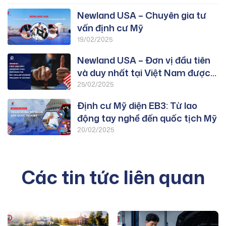
Newland USA – Chuyên gia tư
vấn định cư Mỹ
19/02/2025
Newland USA – Đơn vị đầu tiên
và duy nhất tại Việt Nam được
duyệt PWD chương trình EB-3:
25/02/2025
Lao Động Tay Nghề
Định cư Mỹ diện EB3: Từ lao
động tay nghề đến quốc tịch Mỹ
20/02/2025
Các tin tức liên quan