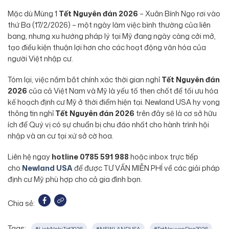
Mặc dù Mùng 1
Tết Nguyên đán 2026
– Xuân Bính Ngọ rơi vào
thứ Ba (17/2/2026) – một ngày làm việc bình thường của liên
bang, nhưng xu hướng pháp lý tại Mỹ đang ngày càng cởi mở,
tạo điều kiện thuận lợi hơn cho các hoạt động văn hóa của
người Việt nhập cư.
Tóm lại, việc nắm bắt chính xác thời gian nghỉ
Tết Nguyên đán
2026
của cả Việt Nam và Mỹ là yếu tố then chốt để tối ưu hóa
kế hoạch định cư Mỹ ở thời điểm hiện tại. Newland USA hy vọng
thông tin nghỉ
Tết Nguyên đán 2026
trên đây sẽ là cơ sở hữu
ích để Quý vị có sự chuẩn bị chu đáo nhất cho hành trình hội
nhập và an cư tại xứ sở cờ hoa.
Liên hệ ngay
hotline 0785 591 988
hoặc inbox trực tiếp
cho
Newland USA
để được TƯ VẤN MIỄN PHÍ về các giải pháp
định cư Mỹ phù hợp cho cả gia đình bạn.
Chia sẻ:
Tags:
#LichNghiTet2026
#NEWLANDUSA
#TetNguyenDan2026