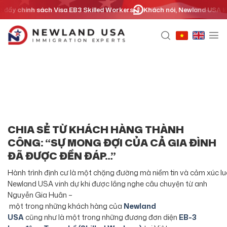
Chuyển
 đẩy chính sách Visa EB3 Skilled Workers
Khách nói, Newland USA lắng
đến
nội
dung
CHIA SẺ TỪ KHÁCH HÀNG THÀNH
CÔNG: “SỰ MONG ĐỢI CỦA CẢ GIA ĐÌNH
ĐÃ ĐƯỢC ĐỀN ĐÁP…”
Hành trình định cư là một chặng đường mà niềm tin và cảm xúc luô
Newland USA vinh dự khi được lắng nghe câu chuyện từ anh
Nguyễn Gia Huân –
một trong những khách hàng của
Newland
USA
cũng như là một trong những đương đơn diện
EB-3