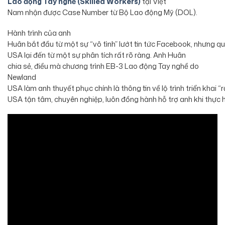
Lao động Tay nghề (Skilled Workers)
tại Việt
Nam nhận được Case Number từ Bộ Lao động Mỹ (DOL).
Hành trình của anh
Huân bắt đầu từ một sự “vô tình” lướt tin tức Facebook, nhưng q
USA lại đến từ một sự phân tích rất rõ ràng. Anh Huân
chia sẻ, điều mà chương trình EB-3 Lao động Tay nghề do
Newland
USA làm anh thuyết phục chính là thông tin về lộ trình triển kha
USA tận tâm, chuyên nghiệp, luôn đồng hành hỗ trợ anh khi thực h