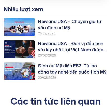
Nhiều lượt xem
Newland USA – Chuyên gia tư
vấn định cư Mỹ
19/02/2025
Newland USA – Đơn vị đầu tiên
và duy nhất tại Việt Nam được
duyệt PWD chương trình EB-3:
25/02/2025
Lao Động Tay Nghề
Định cư Mỹ diện EB3: Từ lao
động tay nghề đến quốc tịch Mỹ
20/02/2025
Các tin tức liên quan