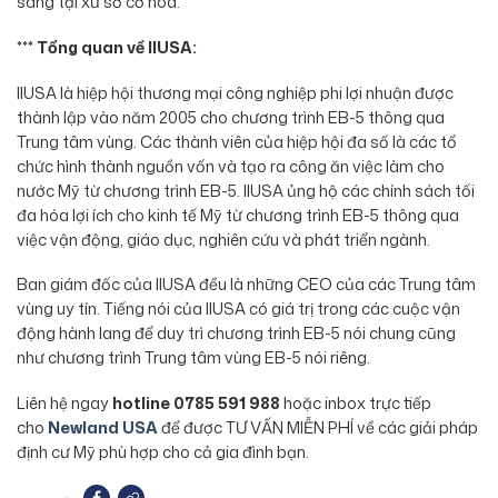
sáng tại xứ sở cờ hoa.
*** Tổng quan về IIUSA:
IIUSA là hiệp hội thương mại công nghiệp phi lợi nhuận được
thành lập vào năm 2005 cho chương trình EB-5 thông qua
Trung tâm vùng. Các thành viên của hiệp hội đa số là các tổ
chức hình thành nguồn vốn và tạo ra công ăn việc làm cho
nước Mỹ từ chương trình EB-5. IIUSA ủng hộ các chính sách tối
đa hóa lợi ích cho kinh tế Mỹ từ chương trình EB-5 thông qua
việc vận động, giáo dục, nghiên cứu và phát triển ngành.
Ban giám đốc của IIUSA đều là những CEO của các Trung tâm
vùng uy tín. Tiếng nói của IIUSA có giá trị trong các cuộc vận
động hành lang để duy trì chương trình EB-5 nói chung cũng
như chương trình Trung tâm vùng EB-5 nói riêng.
Liên hệ ngay
hotline 0785 591 988
hoặc inbox trực tiếp
cho
Newland USA
để được TƯ VẤN MIỄN PHÍ về các giải pháp
định cư Mỹ phù hợp cho cả gia đình bạn.