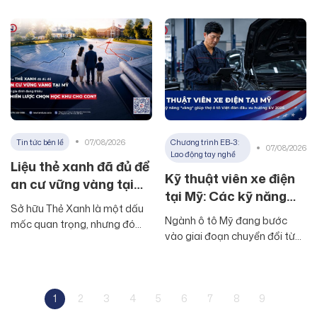
Tin tức bên lề
07/08/2026
Chương trình EB-3:
07/08/2026
Lao động tay nghề
Liệu thẻ xanh đã đủ để
Kỹ thuật viên xe điện
an cư vững vàng tại
tại Mỹ: Các kỹ năng
Mỹ khi gia đình thiếu
Sở hữu Thẻ Xanh là một dấu
“vàng” giúp thợ ô tô
chiến lược chọn học
Ngành ô tô Mỹ đang bước
mốc quan trọng, nhưng đó
Việt đón đầu xu hướng
khu cho con?
vào giai đoạn chuyển đổi từ
mới chỉ là bước khởi đầu trên
EV 2026
động cơ đốt trong sang xe
hành trình thiết lập cuộc sống
điện, và sự dịch chuyển này
mới tại Mỹ. Thực tế cho thấy,
tạo ra một khoảng trống
để thực sự an cư vững vàng,
nhân lực đáng kể ở vị trí kỹ
1
2
3
4
5
6
7
8
9
bài toán chiến lược trong năm
thuật viên xe điện tại Mỹ.