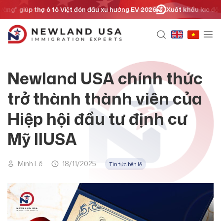
Chuyển
ng” giúp thợ ô tô Việt đón đầu xu hướng EV 2026
Xuất khẩu lao động ha
đến
nội
dung
Newland USA chính thức
trở thành thành viên của
Hiệp hội đầu tư định cư
Mỹ IIUSA
Minh Lê
18/11/2025
Tin tức bên lề