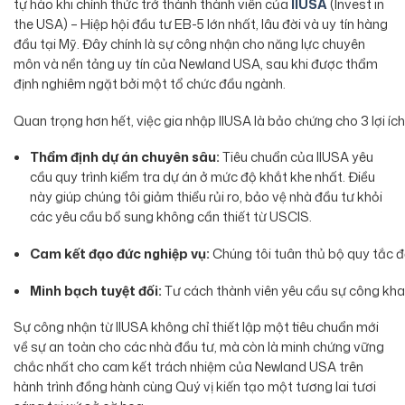
tự hào khi chính thức trở thành thành viên của
IIUSA
(Invest in
the USA) – Hiệp hội đầu tư EB-5 lớn nhất, lâu đời và uy tín hàng
đầu tại Mỹ. Đây chính là sự công nhận cho năng lực chuyên
môn và nền tảng uy tín của Newland USA, sau khi được thẩm
định nghiêm ngặt bởi một tổ chức đầu ngành.
Quan trọng hơn hết, việc gia nhập IIUSA là bảo chứng cho 3 lợi í
Thẩm định dự án chuyên sâu:
Tiêu chuẩn của IIUSA yêu
cầu quy trình kiểm tra dự án ở mức độ khắt khe nhất. Điều
này giúp chúng tôi giảm thiểu rủi ro, bảo vệ nhà đầu tư khỏi
các yêu cầu bổ sung không cần thiết từ USCIS.
Cam kết đạo đức nghiệp vụ:
Chúng tôi tuân thủ bộ quy tắc đạ
Minh bạch tuyệt đối:
Tư cách thành viên yêu cầu sự công khai 
Sự công nhận từ IIUSA không chỉ thiết lập một tiêu chuẩn mới
về sự an toàn cho các nhà đầu tư, mà còn là minh chứng vững
chắc nhất cho cam kết trách nhiệm của Newland USA trên
hành trình đồng hành cùng Quý vị kiến tạo một tương lai tươi