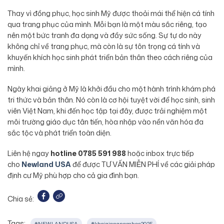
Thay vì đồng phục, học sinh Mỹ được thoải mái thể hiện cá tính
qua trang phục của mình. Mỗi bạn là một màu sắc riêng, tạo
nên một bức tranh đa dạng và đầy sức sống. Sự tự do này
không chỉ về trang phục, mà còn là sự tôn trọng cá tính và
khuyến khích học sinh phát triển bản thân theo cách riêng của
mình.
Ngày khai giảng ở Mỹ là khởi đầu cho một hành trình khám phá
tri thức và bản thân. Nó còn là cơ hội tuyệt vời để học sinh, sinh
viên Việt Nam, khi đến học tập tại đây, được trải nghiệm một
môi trường giáo dục tân tiến, hòa nhập vào nền văn hóa đa
sắc tộc và phát triển toàn diện.
Liên hệ ngay
hotline 0785 591 988
hoặc inbox trực tiếp
cho
Newland USA
để được TƯ VẤN MIỄN PHÍ về các giải pháp
định cư Mỹ phù hợp cho cả gia đình bạn.
Chia sẻ:
Tags:
#NEWLANDUSA
#khaigiangnamhoc2025