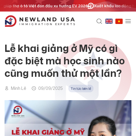
Chuyển
giúp thợ ô tô Việt đón đầu xu hướng EV 2026
Xuất khẩu lao động hay đị
đến
nội
dung
Lễ khai giảng ở Mỹ có gì
đặc biệt mà học sinh nào
cũng muốn thử một lần?
Minh Lê
09/09/2025
Tin tức bên lề