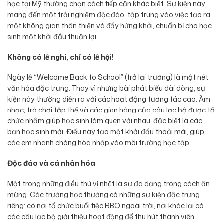
học tại Mỹ thường chọn cách tiếp cận khác biệt. Sự kiện này
mang đến một trải nghiệm độc đáo, tập trung vào việc tạo ra
một không gian thân thiện và đầy hứng khởi, chuẩn bị cho học
sinh một khởi đầu thuận lợi.
Không có lễ nghi, chỉ có lễ hội!
Ngày lễ “Welcome Back to School” (trở lại trường) là một nét
văn hóa đặc trưng. Thay vì những bài phát biểu dài dòng, sự
kiện này thường diễn ra với các hoạt động tương tác cao. Âm
nhạc, trò chơi tập thể và các gian hàng của câu lạc bộ được tổ
chức nhằm giúp học sinh làm quen với nhau, đặc biệt là các
bạn học sinh mới. Điều này tạo một khởi đầu thoải mái, giúp
các em nhanh chóng hòa nhập vào môi trường học tập.
Độc đáo và cá nhân hóa
Một trong những điều thú vị nhất là sự đa dạng trong cách ăn
mừng. Các trường học thường có những sự kiện đặc trưng
riêng: có nơi tổ chức buổi tiệc BBQ ngoài trời, nơi khác lại có
các câu lạc bộ giới thiệu hoạt động để thu hút thành viên.