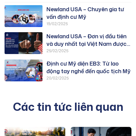
Newland USA – Chuyên gia tư
vấn định cư Mỹ
19/02/2025
Newland USA – Đơn vị đầu tiên
và duy nhất tại Việt Nam được
duyệt PWD chương trình EB-3:
25/02/2025
Lao Động Tay Nghề
Định cư Mỹ diện EB3: Từ lao
động tay nghề đến quốc tịch Mỹ
20/02/2025
Các tin tức liên quan