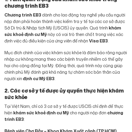
chương trình EB3
Chương trình EB3
dành cho lao động tay nghề yêu cầu người
nộp đơn phải hoàn thành việc kiểm tra y tế tại các cơ sở được
Sở Di trú & Nhập tịch Mỹ (USCIS) ủy quyền. Quá trình
khám
sức khoẻ định cư Mỹ
này có vai trò then chốt trong việc xác
định việc đủ điều kiện của ứng viên để nhận
Visa EB3
.
Mục đích chính của việc khám sức khỏe là đảm bảo rằng người
nhập cư không mang theo các bệnh truyền nhiễm có thể gây
hại cho cộng đồng tại Mỹ. Đồng thời, quá trình này cũng giúp
chính phủ Mỹ đánh giá khả năng tự chăm sóc bản thân của
người xin
định cư Mỹ EB3
.
2. Các cơ sở y tế được ủy quyền thực hiện khám
sức khỏe
Tại Việt Nam, chỉ có 3 cơ sở y tế được USCIS chỉ định để thực
hiện
khám sức khoẻ định cư Mỹ
cho người nộp đơn
chương
trình EB3
:
Bệnh viện Chợ Rẫy – Khoa Khám Xuất cảnh (TP.HCM)