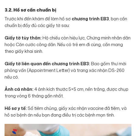
3.2. Hồ sơ cần chuẩn bị
Trước khi đến khám để làm hồ sơ
c
hương trình EB3
, bạn cần
chuẩn bị đầy đủ các giấy tờ sau:
Giấy tờ tùy thân:
Hộ chiếu còn hiệu lực, Chứng minh nhân dân
hoặc Căn cước công dân. Nếu có trẻ em đi cùng, cần mang
theo giấy khai sinh.
Giấy tờ liên quan đến chương trình EB3:
Bao gồm thư mời
phỏng vấn (Appointment Letter) và trang xác nhận DS-260
nếu có.
Ảnh cá nhân:
4 ảnh kích thước 5×5 cm, nền trắng, được chụp
trong vòng 6 tháng gần nhất.
Hồ sơ y tế:
Sổ tiêm chủng, giấy xác nhận vaccine đã tiêm, và
hồ sơ bệnh án nếu bạn đang điều trị các bệnh mạn tính.