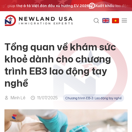
Chuyển
iúp thợ ô tô Việt đón đầu xu hướng EV 2026
Xuất khẩu lao động hay địn
đến
nội
dung
Tổng quan về khám sức
khoẻ dành cho chương
trình EB3 lao động tay
nghề
Minh Lê
11/07/2025
Chương trình EB-3: Lao động tay nghề