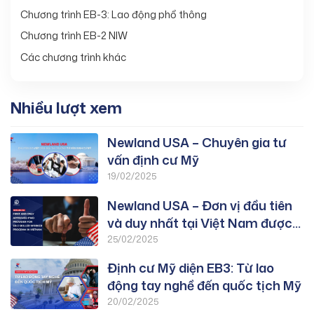
Chương trình EB-3: Lao động phổ thông
Chương trình EB-2 NIW
Các chương trình khác
Nhiều lượt xem
Newland USA – Chuyên gia tư
vấn định cư Mỹ
19/02/2025
Newland USA – Đơn vị đầu tiên
và duy nhất tại Việt Nam được
duyệt PWD chương trình EB-3:
25/02/2025
Lao Động Tay Nghề
Định cư Mỹ diện EB3: Từ lao
động tay nghề đến quốc tịch Mỹ
20/02/2025