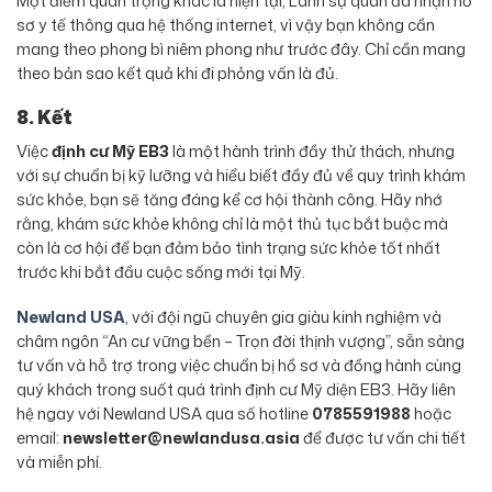
Một điểm quan trọng khác là hiện tại, Lãnh sự quán đã nhận hồ
sơ y tế thông qua hệ thống internet, vì vậy bạn không cần
mang theo phong bì niêm phong như trước đây. Chỉ cần mang
theo bản sao kết quả khi đi phỏng vấn là đủ.
8. Kết
Việc
định cư Mỹ EB3
là một hành trình đầy thử thách, nhưng
với sự chuẩn bị kỹ lưỡng và hiểu biết đầy đủ về quy trình khám
sức khỏe, bạn sẽ tăng đáng kể cơ hội thành công. Hãy nhớ
rằng, khám sức khỏe không chỉ là một thủ tục bắt buộc mà
còn là cơ hội để bạn đảm bảo tình trạng sức khỏe tốt nhất
trước khi bắt đầu cuộc sống mới tại Mỹ.
Newland USA
, với đội ngũ chuyên gia giàu kinh nghiệm và
châm ngôn “An cư vững bền – Trọn đời thịnh vượng”, sẵn sàng
tư vấn và hỗ trợ trong việc chuẩn bị hồ sơ và đồng hành cùng
quý khách trong suốt quá trình định cư Mỹ diện EB3. Hãy liên
hệ ngay với Newland USA qua số hotline
0785591988
hoặc
email:
newsletter@newlandusa.asia
để được tư vấn chi tiết
và miễn phí.