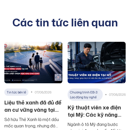
Các tin tức liên quan
Tin tức bên lề
07/08/2026
Chương trình EB-3:
07/08/2026
Lao động tay nghề
Liệu thẻ xanh đã đủ để
Kỹ thuật viên xe điện
an cư vững vàng tại
tại Mỹ: Các kỹ năng
Mỹ khi gia đình thiếu
Sở hữu Thẻ Xanh là một dấu
“vàng” giúp thợ ô tô
chiến lược chọn học
Ngành ô tô Mỹ đang bước
mốc quan trọng, nhưng đó
Việt đón đầu xu hướng