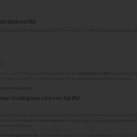
 khi định cư Mỹ
2, bao gồm 12 năm học bắt buộc dành cho học sinh từ 5-6 tuổi. Cấu trúc giáo dục được ph
p 12
học sinh có thể lựa chọn tiếp tục theo học tại các
trường đại học ở Mỹ
hoặc cao đẳng. Đ
trên toàn cầu với 19 trong số 25 trường đại học hàng đầu thế giới thuộc về quốc gia này.
à Visa không định cư
 chọn trường học cho con tại Mỹ
iáo dục là bước đầu tiên vô cùng quan trọng. Phụ huynh có thể tham khảo thông tin chi tiết 
n đánh giá như
GreatSchools
và
Niche
. Những nền tảng này cung cấp dữ liệu toàn diện
u chí quan trọng khác.
về
hệ thống giáo dục Mỹ
, việc tham khảo ý kiến từ các chuyên gia giáo dục là một lựa chọ