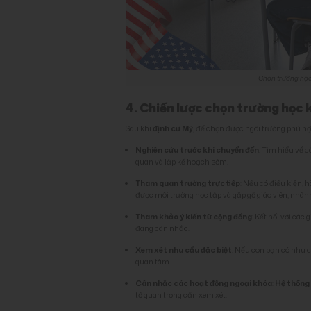
Chọn trường học 
4. Chiến lược chọn trường học 
Sau khi
định cư Mỹ
, để chọn được ngôi trường phù hợ
Nghiên cứu trước khi chuyển đến
: Tìm hiểu về 
quan và lập kế hoạch sớm.
Tham quan trường trực tiếp
: Nếu có điều kiện,
được môi trường học tập và gặp gỡ giáo viên, nhân 
Tham khảo ý kiến từ cộng đồng
: Kết nối với các 
đang cân nhắc.
Xem xét nhu cầu đặc biệt
: Nếu con bạn có nhu c
quan tâm.
Cân nhắc các hoạt động ngoại khóa
:
Hệ thống
tố quan trọng cần xem xét.