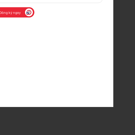
Đăng ký ngay
iấy