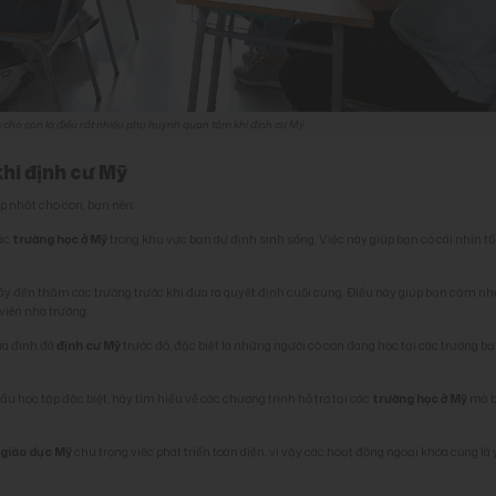
cho con là điều rất nhiều phụ huynh quan tâm khi định cư Mỹ
khi định cư Mỹ
p nhất cho con, bạn nên:
các
trường học ở Mỹ
trong khu vực bạn dự định sinh sống. Việc này giúp bạn có cái nhìn t
 hãy đến thăm các trường trước khi đưa ra quyết định cuối cùng. Điều này giúp bạn cảm n
viên nhà trường.
gia đình đã
định cư Mỹ
trước đó, đặc biệt là những người có con đang học tại các trường b
ầu học tập đặc biệt, hãy tìm hiểu về các chương trình hỗ trợ tại các
trường học ở Mỹ
mà 
 giáo dục Mỹ
chú trọng việc phát triển toàn diện, vì vậy các hoạt động ngoại khóa cũng là