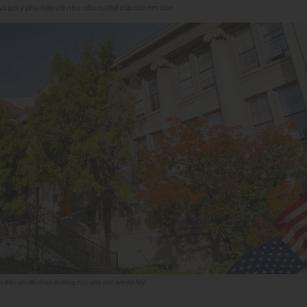
à gợi ý phù hợp với nhu cầu cụ thể của con em bạn.
c tiêu chí để chọn trường học cho con em tại Mỹ