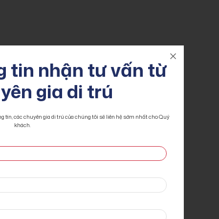
h
 tin nhận tư vấn từ
ảo
yên gia di trú
trên
 tin, các chuyên gia di trú của chúng tôi sẽ liên hệ sớm nhất cho Quý
ông
khách.
i