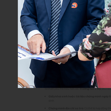
Môi trường họ
3. Các giấy tờ cần thiết khi đă
Khi gia đình bạn đã
định cư Mỹ
và chọn được trường h
tờ thiết yếu mà hầu hết các
trường học ở Mỹ
yêu cầu
Giấy khai sinh hoặc tài liệu chứng minh ngày
sinh.
Chứng minh địa chỉ cư trú
: Có thể là hợp đồng t