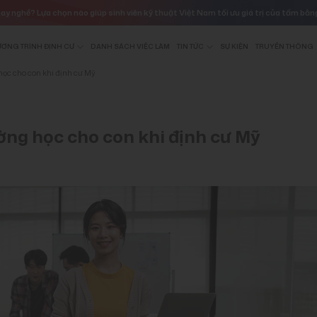
a chọn nào giúp sinh viên kỹ thuật Việt Nam tối ưu giá trị của tấm bằng tốt nghiệ
ƠNG TRÌNH ĐỊNH CƯ
DANH SÁCH VIỆC LÀM
TIN TỨC
SỰ KIỆN
TRUYỀN THÔNG
học cho con khi định cư Mỹ
ờng học cho con khi định cư Mỹ