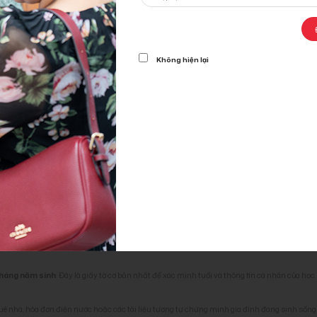
Không hiện lại
c tập tốt sẽ là nền móng vững chắc cho các con phát triển
ng ký nhập học tại Mỹ
ọc phù hợp cho con, bước tiếp theo là chuẩn bị hồ sơ đăng ký nhập học. Dưới đây là các g
:
 tháng năm sinh
: Đây là giấy tờ cơ bản nhất để xác minh tuổi và thông tin cá nhân của học
huê nhà, hóa đơn điện nước hoặc các tài liệu tương tự chứng minh gia đình đang sinh sống