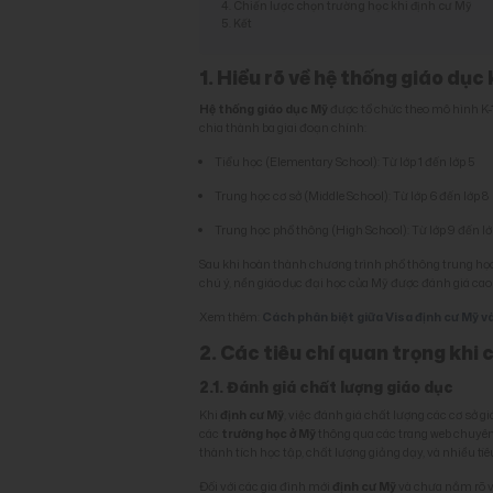
4. Chiến lược chọn trường học khi định cư Mỹ
5. Kết
1. Hiểu rõ về hệ thống giáo dục
Hệ thống giáo dục Mỹ
được tổ chức theo mô hình K-1
chia thành ba giai đoạn chính:
Tiểu học (Elementary School): Từ lớp 1 đến lớp 5
Trung học cơ sở (Middle School): Từ lớp 6 đến lớp 8
Trung học phổ thông (High School): Từ lớp 9 đến lớ
Sau khi hoàn thành chương trình phổ thông trung học, 
chú ý, nền giáo dục đại học của Mỹ được đánh giá cao 
Xem thêm:
Cách phân biệt giữa Visa định cư Mỹ v
2. Các tiêu chí quan trọng khi
2.1. Đánh giá chất lượng giáo dục
Khi
định cư Mỹ
, việc đánh giá chất lượng các cơ sở g
các
trường học ở Mỹ
thông qua các trang web chuyê
thành tích học tập, chất lượng giảng dạy, và nhiều tiê
Đối với các gia đình mới
định cư Mỹ
và chưa nắm rõ 