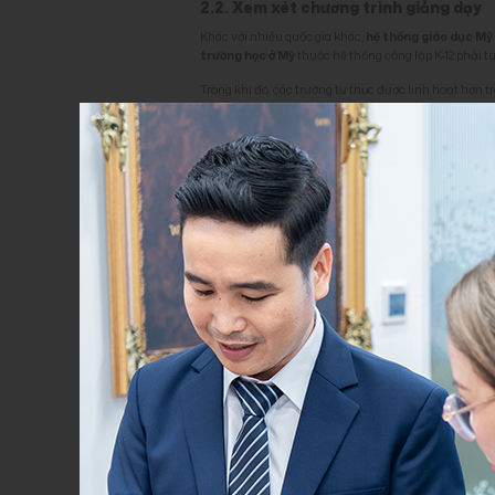
2.2. Xem xét chương trình giảng dạy
Khác với nhiều quốc gia khác,
hệ thống giáo dục Mỹ
trường học ở Mỹ
thuộc hệ thống công lập K-12 phải t
Trong khi đó, các trường tư thục được linh hoạt hơn 
khu vực công nhận. Tuy nhiên, một số quy định của t
Sự đa dạng này đòi hỏi phụ huynh cần nghiên cứu kỹ
phù hợp với khả năng và định hướng phát triển của 
2.3. Vị trí địa lý của trường học
Yếu tố địa lý đóng vai trò quan trọng trong quá trình 
chất lượng
trường học ở Mỹ
trong vùng đó.
Đặc biệt với các gia đình có con nhỏ, khoảng cách từ
chỉ ảnh hưởng đến thời gian di chuyển hằng ngày mà c
Quan trọng hơn, phần lớn các
trường học ở Mỹ
ưu ti
sinh sống gần trường học mong muốn là một chiến 