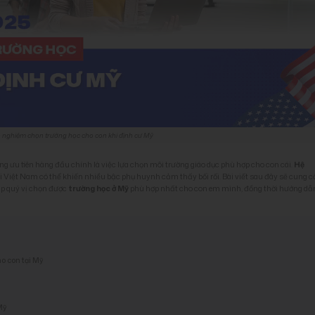
h nghiệm chọn trường học cho con khi định cư Mỹ
ng ưu tiên hàng đầu chính là việc lựa chọn môi trường giáo dục phù hợp cho con cái.
Hệ
ới Việt Nam có thể khiến nhiều bậc phụ huynh cảm thấy bối rối. Bài viết sau đây sẽ cung 
úp quý vị chọn được
trường học ở Mỹ
phù hợp nhất cho con em mình, đồng thời hướng dẫ
ho con tại Mỹ
 Mỹ