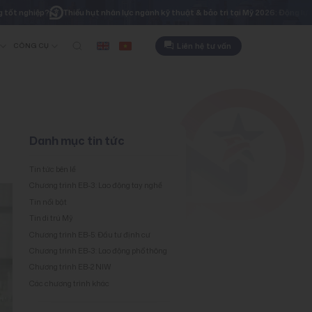
p?
Thiếu hụt nhân lực ngành kỹ thuật & bảo trì tại Mỹ 2026: Động lực thúc đẩy 
Liên hệ tư vấn
CÔNG CỤ
Danh mục tin tức
Tin tức bên lề
Chương trình EB-3: Lao động tay nghề
Tin nổi bật
Tin di trú Mỹ
Chương trình EB-5: Đầu tư định cư
Chương trình EB-3: Lao động phổ thông
Chương trình EB-2 NIW
Các chương trình khác