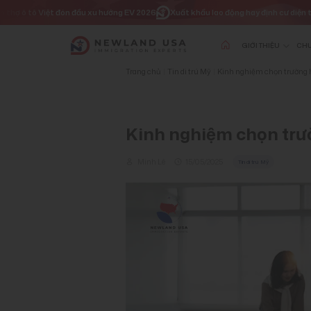
Chuyển
 Việt đón đầu xu hướng EV 2026
Xuất khẩu lao động hay định cư diện tay nghề? Lự
đến
nội
dung
GIỚI THIỆU
CHƯ
Trang chủ
|
Tin di trú Mỹ
|
Kinh nghiệm chọn trường 
Kinh nghiệm chọn trư
Minh Lê
15/05/2025
Tin di trú Mỹ