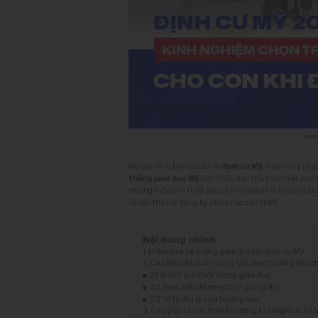
Kin
Khi gia đình bạn chuẩn bị
định cư Mỹ
, một trong nhữ
thống giáo dục Mỹ
với nhiều đặc thù khác biệt so v
những thông tin thiết yếu và kinh nghiệm hữu ích gi
về các thủ tục đăng ký nhập học cần thiết.
Nội dung chính:
1. Hiểu rõ về hệ thống giáo dục khi định cư Mỹ
2. Các tiêu chí quan trọng khi chọn trường học c
2.1. Đánh giá chất lượng giáo dục
2.2. Xem xét chương trình giảng dạy
2.3. Vị trí địa lý của trường học
3. Các giấy tờ cần thiết khi đăng ký nhập học tại