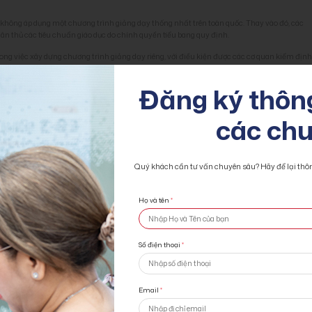
không áp dụng một chương trình giảng dạy thống nhất trên toàn quốc. Thay vào đó, các
uân thủ các tiêu chuẩn giáo dục do chính quyền tiểu bang quy định.
trong việc xây dựng chương trình giảng dạy riêng, với điều kiện được các cơ quan kiểm địn
iểu bang vẫn có thể được áp dụng.
Đăng ký thông
 lưỡng về phương pháp giảng dạy và nội dung chương trình học tại từng trường để đảm b
con em mình.
các chu
chọn trường khi
định cư Mỹ
. Nhiều gia đình thậm chí còn lựa chọn khu vực sinh sống dựa 
Quý khách cần tư vấn chuyên sâu? Hãy để lại thông
 nhà đến trường và phương tiện đi lại là những yếu tố cần cân nhắc kỹ lưỡng. Điều này kh
òn liên quan đến an toàn và sự tiện lợi cho cả phụ huynh và học sinh.
Họ và tên
*
ên nhận học sinh có địa chỉ thường trú trong khu vực trường phụ trách. Do đó, việc chọn nơ
lược thông minh khi
định cư Mỹ
.
Số điện thoại
*
Email
*