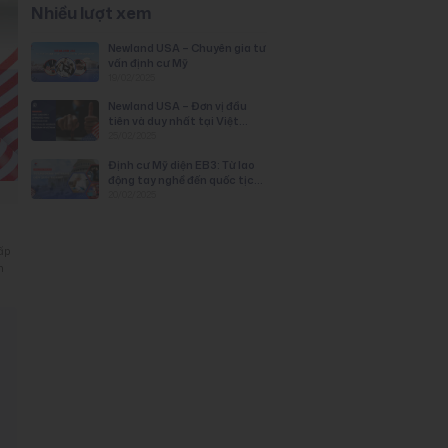
Nhiều lượt xem
Newland USA – Chuyên gia tư
vấn định cư Mỹ
19/02/2025
Newland USA – Đơn vị đầu
tiên và duy nhất tại Việt
Nam được duyệt PWD
25/02/2025
chương trình EB-3: Lao Động
Định cư Mỹ diện EB3: Từ lao
Tay Nghề
động tay nghề đến quốc tịch
Mỹ
20/02/2025
cấp
n