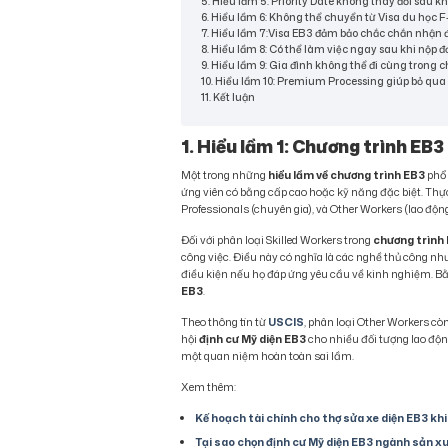
5. Hiểu lầm 5: Priority Date không thay đổi sau kh
6. Hiểu lầm 6: Không thể chuyển từ Visa du học 
7. Hiểu lầm 7:Visa EB3 đảm bảo chắc chắn nhận
8. Hiểu lầm 8: Có thể làm việc ngay sau khi nộp 
9. Hiểu lầm 9: Gia đình không thể đi cùng trong 
10. Hiểu lầm 10: Premium Processing giúp bỏ qua
11. Kết luận
1. Hiểu lầm 1: Chương trình EB3
Một trong những
hiểu lầm về chương trình EB3
phổ 
ứng viên có bằng cấp cao hoặc kỹ năng đặc biệt. Thực
Professionals (chuyên gia), và Other Workers (lao độn
Đối với phân loại Skilled Workers trong
chương trình
công việc. Điều này có nghĩa là các nghề thủ công như
điều kiện nếu họ đáp ứng yêu cầu về kinh nghiệm. Bằn
EB3
.
Theo thông tin từ
USCIS
, phân loại Other Workers c
hội
định cư Mỹ diện EB3
cho nhiều đối tượng lao độn
một quan niệm hoàn toàn sai lầm.
Xem thêm:
Kế hoạch tài chính cho thợ sửa xe diện EB3 kh
Tại sao chọn định cư Mỹ diện EB3 ngành sản x