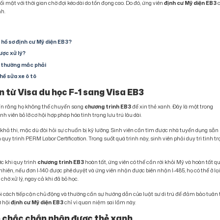
 mặt với thời gian chờ đợi kéo dài do tồn đọng cao. Do đó, ứng viên
định cư Mỹ diện EB3
nh.
 hồ sơ định cư Mỹ diện EB3?
ược xử lý?
t thường mắc phải
ghề sửa xe ô tô
n từ Visa du học F-1 sang Visa EB3
 tin rằng họ không thể chuyển sang
chương trình EB3
để xin thẻ xanh. Đây là một trong
h viên bỏ lỡ cơ hội hợp pháp hóa tình trạng lưu trú lâu dài.
khả thi, mặc dù đòi hỏi sự chuẩn bị kỹ lưỡng. Sinh viên cần tìm được nhà tuyển dụng sẵn
uy trình PERM Labor Certification. Trong suốt quá trình này, sinh viên phải duy trì tình t
ớc khi quy trình
chương trình EB3
hoàn tất, ứng viên có thể cần rời khỏi Mỹ và hoàn tất q
nhiên, nếu đơn I-140 được phê duyệt và ứng viên nhận được biên nhận I-485, họ có thể ở lạ
hờ xử lý, ngay cả khi đã bỏ học.
hỏi cách tiếp cận chủ động và thường cần sự hướng dẫn của luật sư di trú để đảm bảo tuân
ơ hội
định cư Mỹ diện EB3
chỉ vì quan niệm sai lầm này.
o chắc chắn nhận được thẻ xanh