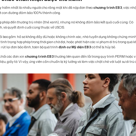
 hiểm nhất là nhiều người cho rằng một khi đã nộp đơn theo
chương trình EB3
, việc nh
 con đường đảm bảo 100% thành công.
hợp pháp đến thường trú nhân (thẻ xanh), nhưng nó không đảm bảo kết quả cuối cùng. Có
h, và quyết định cuối cùng thuộc về USCIS.
hối bao gồm: hồ sơ không đầy đủ hoặc không chính xác, nhà tuyển dụng không chứng min
tình trạng hợp pháp trong thời gian chờ đợi, hoặc phát hiện các vi phạm di trú trong quá k
út lại đơn bảo lãnh, toàn bộ quá trình
định cư Mỹ diện EB3
có thể bị hủy bỏ.
ừ chối các đơn xin
chương trình EB3
thường liên quan đến lỗi trong quy trình PERM hoặc v
ệu, giấy tờ. Vì vậy, ứng viên cần chuẩn bị kỹ lưỡng và làm việc chặt chẽ với luật sư di trú 