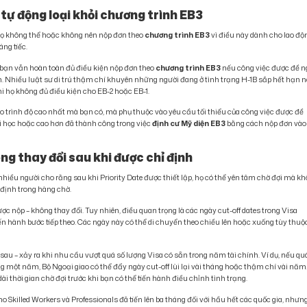
 tự động loại khỏi chương trình EB3
 họ không thể hoặc không nên nộp đơn theo
chương trình EB3
vì điều này dành cho lao độ
áng tiếc.
ĩ, bạn vẫn hoàn toàn đủ điều kiện nộp đơn theo
chương trình EB3
nếu công việc được đề n
 Nhiều luật sư di trú thậm chí khuyên những người đang ở tình trạng H-1B sắp hết hạn 
i họ không đủ điều kiện cho EB-2 hoặc EB-1.
 trình độ cao nhất mà bạn có, mà phụ thuộc vào yêu cầu tối thiểu của công việc được đề
ại học hoặc cao hơn đã thành công trong việc
định cư Mỹ diện EB3
bằng cách nộp đơn vào
ông thay đổi sau khi được chỉ định
nhiều người cho rằng sau khi Priority Date được thiết lập, họ có thể yên tâm chờ đợi mà k
ố định trong hàng chờ.
c nộp – không thay đổi. Tuy nhiên, điều quan trọng là các ngày cut-off dates trong Visa
tiến hành bước tiếp theo. Các ngày này có thể di chuyển theo chiều lên hoặc xuống tùy thuộ
a sau – xảy ra khi nhu cầu vượt quá số lượng Visa có sẵn trong năm tài chính. Ví dụ, nếu qu
g một năm, Bộ Ngoại giao có thể đẩy ngày cut-off lùi lại vài tháng hoặc thậm chí vài năm
ài thời gian chờ đợi trước khi bạn có thể tiến hành điều chỉnh tình trạng.
o Skilled Workers và Professionals đã tiến lên ba tháng đối với hầu hết các quốc gia, nhưn