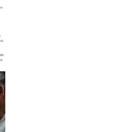
ận
h
hứ.
iệc
có