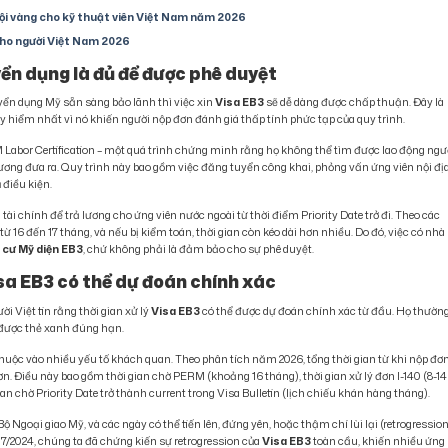
hội vàng cho kỹ thuật viên Việt Nam năm 2026
cho người Việt Nam 2026
yển dụng là đủ để được phê duyệt
yển dụng Mỹ sẵn sàng bảo lãnh thì việc xin
Visa EB3
sẽ dễ dàng được chấp thuận. Đây là
 hiểm nhất vì nó khiến người nộp đơn đánh giá thấp tính phức tạp của quy trình.
M Labor Certification – một quá trình chứng minh rằng họ không thể tìm được lao động ngư
ương đưa ra. Quy trình này bao gồm việc đăng tuyển công khai, phỏng vấn ứng viên nội địa
ủ điều kiện.
 chính để trả lương cho ứng viên nước ngoài từ thời điểm Priority Date trở đi. Theo các
từ 16 đến 17 tháng, và nếu bị kiểm toán, thời gian còn kéo dài hơn nhiều. Do đó, việc có nhà
 cư Mỹ diện EB3
, chứ không phải là đảm bảo cho sự phê duyệt.
Visa EB3 có thể dự đoán chính xác
ời Việt tin rằng thời gian xử lý
Visa EB3
có thể được dự đoán chính xác từ đầu. Họ thườn
 được thẻ xanh đúng hạn.
huộc vào nhiều yếu tố khách quan. Theo phân tích năm 2026, tổng thời gian từ khi nộp đơ
n. Điều này bao gồm thời gian chờ PERM (khoảng 16 tháng), thời gian xử lý đơn I-140 (8-14
an chờ Priority Date trở thành current trong Visa Bulletin (lịch chiếu khán hàng tháng).
ộ Ngoại giao Mỹ, và các ngày có thể tiến lên, đứng yên, hoặc thậm chí lùi lại (retrogressio
7/2024, chúng ta đã chứng kiến sự retrogression của
Visa EB3
toàn cầu, khiến nhiều ứng