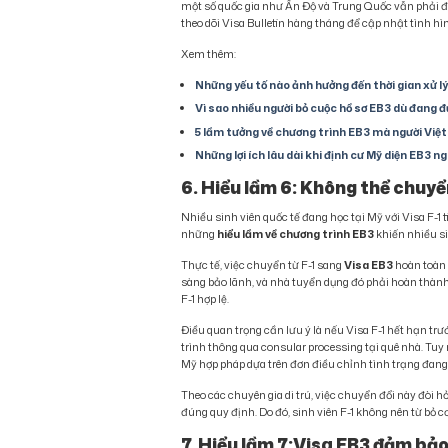
một số quốc gia như Ấn Độ và Trung Quốc vẫn phải đối
theo dõi Visa Bulletin hàng tháng để cập nhật tình hì
Xem thêm:
Những yếu tố nào ảnh hưởng đến thời gian xử lý
Vì sao nhiều người bỏ cuộc hồ sơ EB3 dù đang đ
5 lầm tưởng về chương trình EB3 mà người Việ
Những lợi ích lâu dài khi định cư Mỹ diện EB3 n
6. Hiểu lầm 6: Không thể chuyể
Nhiều sinh viên quốc tế đang học tại Mỹ với Visa F-1
những
hiểu lầm về chương trình EB3
khiến nhiều sin
Thực tế, việc chuyển từ F-1 sang
Visa EB3
hoàn toàn 
sàng bảo lãnh, và nhà tuyển dụng đó phải hoàn thành q
F-1 hợp lệ.
Điều quan trọng cần lưu ý là nếu Visa F-1 hết hạn trư
trình thông qua consular processing tại quê nhà. Tuy 
Mỹ hợp pháp dựa trên đơn điều chỉnh tình trạng đang c
Theo các chuyên gia di trú, việc chuyển đổi này đòi 
đúng quy định. Do đó, sinh viên F-1 không nên từ bỏ c
7. Hiểu lầm 7:Visa EB3 đảm bả