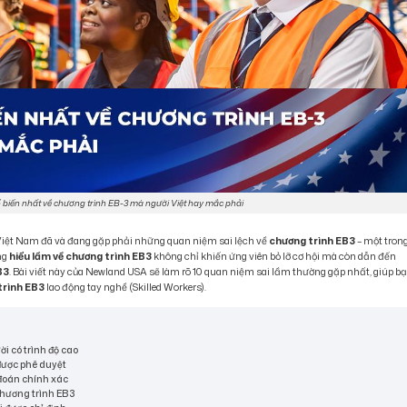
ổ biến nhất về chương trình EB-3 mà người Việt hay mắc phải
 Việt Nam đã và đang gặp phải những quan niệm sai lệch về
chương trình EB3
– một tron
ng
hiểu lầm về chương trình EB3
không chỉ khiến ứng viên bỏ lỡ cơ hội mà còn dẫn đến
B3
. Bài viết này của Newland USA sẽ làm rõ 10 quan niệm sai lầm thường gặp nhất, giúp b
trình EB3
lao động tay nghề (Skilled Workers).
ời có trình độ cao
 được phê duyệt
ự đoán chính xác
 chương trình EB3