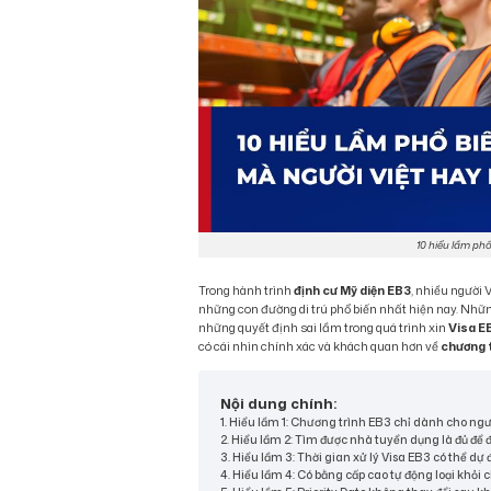
10 hiểu lầm ph
Trong hành trình
định cư Mỹ diện EB3
, nhiều người
những con đường di trú phổ biến nhất hiện nay. Nhữ
những quyết định sai lầm trong quá trình xin
Visa E
có cái nhìn chính xác và khách quan hơn về
chương 
Nội dung chính:
1. Hiểu lầm 1: Chương trình EB3 chỉ dành cho ngư
2. Hiểu lầm 2: Tìm được nhà tuyển dụng là đủ để
3. Hiểu lầm 3: Thời gian xử lý Visa EB3 có thể d
4. Hiểu lầm 4: Có bằng cấp cao tự động loại khỏi