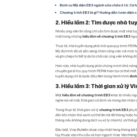
Định cư Mỹ diện EB3 ngành sửa chữa ô tô: Cơ 
Chương trình EB3 là gì? Hướng dẫn toàn diện 
2. Hiểu lầm 2: Tìm được nhà tu
Nhiều ứng viên tin rằng chỉ cần tìm được một nhà tu
một trong những
hiểu lầm về chương trình EB3
nguy
Thực tế, nhà tuyển dụng phải trải qua quy trình PER
Mỹ đủ trình độ và sẵn sàng nhận công việc với mức l
và ghi chép chi tiết lý do từ chối các ứng viên không đ
Hơn nữa, nhà tuyển dụng phải chứng minh khả năng tài
chuyên gia di trú, quy trình PERM hiện tại có thể mất 
tuyển dụng chỉ là bước đầu tiên trong hành trình
định
3. Hiểu lầm 3: Thời gian xử lý 
Một
hiểu lầm về chương trình EB3
khác là nhiều ngư
nghe nói về mốc thời gian cố định và mong đợi nhận
Trong thực tế, thời gian xử lý
chương trình EB3
phụ t
đến khi nhận thẻ xanh có thể lên tới 48 tháng hoặc hơ
tháng nếu không dùng dịch vụ xử lý nhanh), và thời gi
Đặc biệt, Visa Bulletin được cập nhật hàng tháng bởi B
tùy thuộc vào nhu cầu và hạn ngạch Visa. Vào tháng 