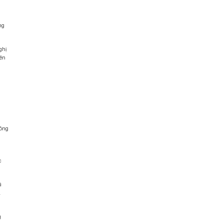
ng
ghị
nên
hông
c
á
.
g