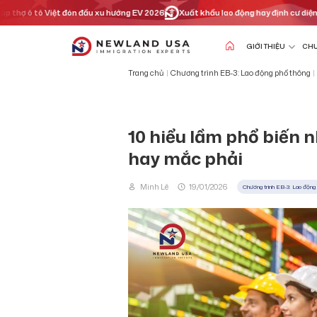
Chuyển
tô Việt đón đầu xu hướng EV 2026
Xuất khẩu lao động hay định cư diện tay nghề?
đến
nội
dung
GIỚI THIỆU
CHƯ
Trang chủ
|
Chương trình EB-3: Lao động phổ thông
|
10 hiểu lầm phổ biến 
hay mắc phải
Minh Lê
19/01/2026
Chương trình EB-3: Lao động 