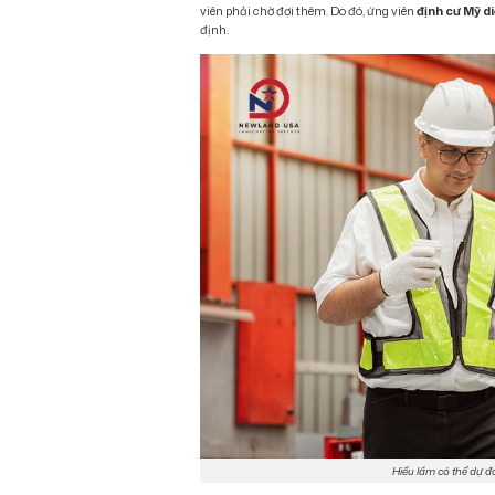
viên phải chờ đợi thêm. Do đó, ứng viên
định cư Mỹ d
định.
Hiểu lầm có thể dự đ