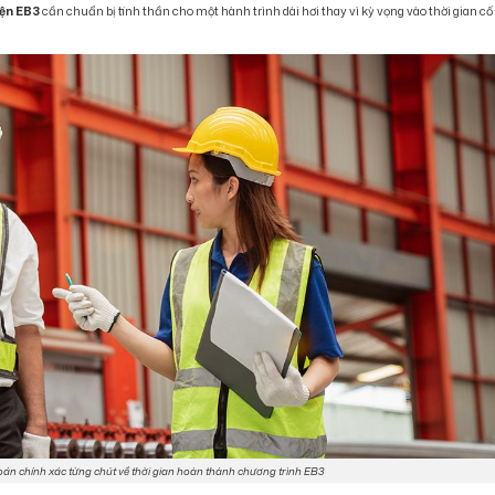
iện EB3
cần chuẩn bị tinh thần cho một hành trình dài hơi thay vì kỳ vọng vào thời gian cố
oán chính xác từng chút về thời gian hoàn thành chương trình EB3