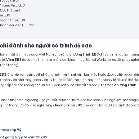
i được chỉ định
F-1 sang Visa EB3
 được thẻ xanh
đơn EB3
chương trình EB3
 hàng đợi Visa Bulletin
 chỉ dành cho người có trình độ cao
biến nhất là nhiều người Việt Nam cho rằng
chương trình EB3
chỉ dành riêng cho nhữn
 tế,
Visa EB3
được chia thành ba phân loại khác nhau: Skilled Workers (lao động tay nghề
g phổ thông).
 EB3
, ứng viên chỉ cần có ít nhất hai năm kinh nghiệm làm việc hoặc đào tạo liên quan đế
 nhân viên nhà máy, nhân viên kỹ thuật xe ô tô, thợ điện, hay nhân viên y tế đều có thể đủ
g cấp đại học không phải là điều kiện bắt buộc cho tất cả các vị trí trong
chương trình
òn chấp nhận những công việc yêu cầu dưới hai năm đào tạo hoặc kinh nghiệm, mở rộng c
g phổ thông. Do đó, việc nghĩ rằng
chương trình EB3
chỉ dành cho người có trình độ cao l
i mới sang Mỹ
uất găng tay y tế năm 2026?