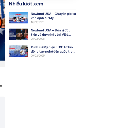
Nhiều lượt xem
Newland USA – Chuyên gia tư
vấn định cư Mỹ
19/02/2025
Newland USA – Đơn vị đầu
tiên và duy nhất tại Việt
Nam được duyệt PWD
25/02/2025
chương trình EB-3: Lao Động
Định cư Mỹ diện EB3: Từ lao
Tay Nghề
động tay nghề đến quốc tịch
Mỹ
20/02/2025
g
ạn