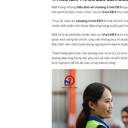
Một trong những
hiểu lầm về chương trình EB3
nguy
thẻ xanh là điều chắc chắn. Họ coi
Visa EB3
như một
Thực tế, mặc dù
chương trình EB3
là một lộ trình 
nhiều điều kiện cần được đáp ứng trong suốt quá trìn
Một số lý do phổ biến khiến đơn xin
Visa EB3
bị từ c
được khả năng tài chính, ứng viên không duy trì được 
Đặc biệt, nếu nhà tuyển dụng ngừng kinh doanh hoặc r
Theo thống kê từ các văn phòng luật sư di trú, tỷ lệ t
không đáp ứng đúng các yêu cầu về việc chuẩn bị tài li
kinh nghiệm để tối đa hóa cơ hội thành công.