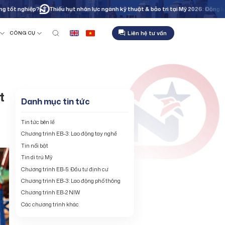
iệp?
Thiếu hụt nhân lực ngành kỹ thuật & bảo trì tại Mỹ 2026: Động lực thúc đẩ
Liên hệ tư vấn
CÔNG CỤ
t
Danh mục tin tức
Tin tức bên lề
Chương trình EB-3: Lao động tay nghề
Tin nổi bật
Tin di trú Mỹ
Chương trình EB-5: Đầu tư định cư
Chương trình EB-3: Lao động phổ thông
Chương trình EB-2 NIW
Các chương trình khác