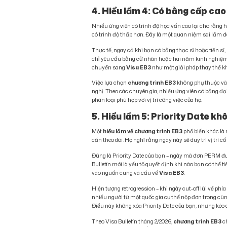
4. Hiểu lầm 4: Có bằng cấp cao
Nhiều ứng viên có trình độ học vấn cao lại cho rằng
có trình độ thấp hơn. Đây là một quan niệm sai lầm đ
Thực tế, ngay cả khi bạn có bằng thạc sĩ hoặc tiến s
chỉ yêu cầu bằng cử nhân hoặc hai năm kinh nghiệm.
chuyển sang
Visa EB3
như một giải pháp thay thế kh
Việc lựa chọn
chương trình EB3
không phụ thuộc vào
nghị. Theo các chuyên gia, nhiều ứng viên có bằng đ
phân loại phù hợp với vị trí công việc của họ.
5. Hiểu lầm 5: Priority Date kh
Một
hiểu lầm về chương trình EB3
phổ biến khác là 
cần theo dõi. Họ nghĩ rằng ngày này sẽ duy trì vị trí c
Đúng là Priority Date của bạn – ngày mà đơn PERM đượ
Bulletin mới là yếu tố quyết định khi nào bạn có thể 
vào nguồn cung và cầu về
Visa EB3
.
Hiện tượng retrogression – khi ngày cut-off lùi về phí
nhiều người từ một quốc gia cụ thể nộp đơn trong cùn
Điều này không xóa Priority Date của bạn, nhưng kéo d
Theo Visa Bulletin tháng 2/2026,
chương trình EB3
ch