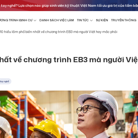
 Lựa chọn nào giúp sinh viên kỹ thuật Việt Nam tối ưu giá trị của tấm bằng tốt ngh
ƠNG TRÌNH ĐỊNH CƯ
DANH SÁCH VIỆC LÀM
TIN TỨC
SỰ KIỆN
TRUYỀN THÔNG
10 hiểu lầm phổ biến nhất về chương trình EB3 mà người Việt hay mắc phải
nhất về chương trình EB3 mà người Việ
tay nghề